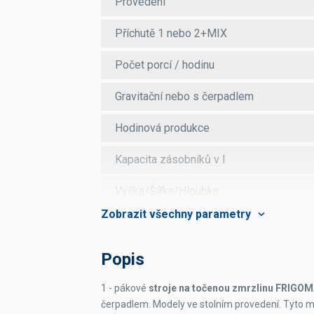
Provedení
Příchutě 1 nebo 2+MIX
Počet porcí / hodinu
Gravitační nebo s čerpadlem
Hodinová produkce
Kapacita zásobníků v l
Výška/Šířka/Hloubka
Příkon
Chlazení
Popis
Napájení
1 - pákové
stroje na točenou zmrzlinu
FRIGOM
čerpadlem. Modely ve stolním provedení. Tyto m