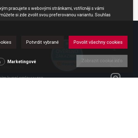
akým pracujete s webovými stránkami, vstřícněji s vámi
 můžete si zde zvolit svou preferovanou variantu. Souhlas
DKAZY
ookies
Potvrdit vybrané
Povolit všechny cookies
Zobrazit cookie info
y
Marketingové
obních údajů
ením kupní smlouvy pro
ení od smlouvy pro
 vl. č. 363/2013 Sb.