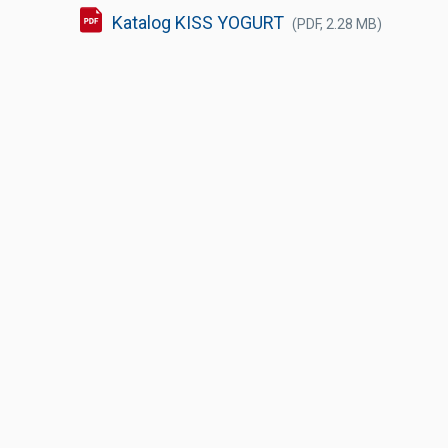
Katalog KISS YOGURT
(PDF, 2.28 MB)
Výčepní stoly a desky