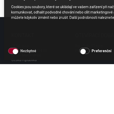
Cookies jsou soubory, které se ukládají ve vašem zařízení při n
komunikovat, odhalit podvodné chování nebo cílit marketingové a
můžete kdykoliv změnit nebo zrušit. Další podrobnosti naleznet
KONTAKT
OTEVÍRACÍ DOBA
CESK, s.r.o.
Po - Čt 8 - 17 hod.
Jarní 1058/44i, 614 00
Pá 8 - 15 hod.
Nezbytné
Preferenční
Brno - Maloměřice
Česká republika
tel.: +420 511 189 990
email:
info@cesk.cz
facebook.com/cesk.cz