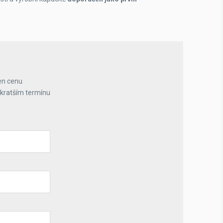
en cenu
jkratším termínu