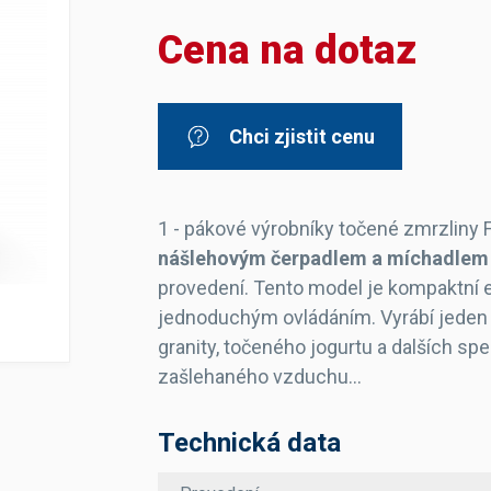
Dávkovače vody
Páky
Sítka
Cena na dotaz
Transportní vozíky
Hadičky do mlékovek
Nádoby na vodu
Hrnce a pánve
Nádoby na sedlinu
Odkapní mřížky
Násypky kávy
Chci zjistit cenu
Kuchyňské pomůcky
1 - pákové výrobníky točené zmrzlin
nášlehovým čerpadlem a míchadlem 
provedení. Tento model je kompaktní el
jednoduchým ovládáním. Vyrábí jeden d
granity, točeného jogurtu a dalších s
Sanitace
zašlehaného vzduchu...
Sanitační technika
Čistící prostředky
Náhradní díly
Technická data