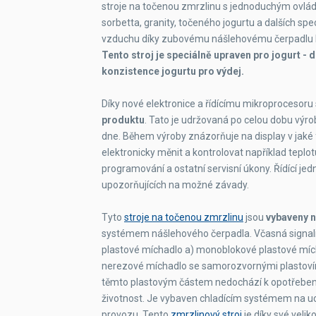
Váha
stroje na točenou zmrzlinu s jednoduchým ovlád
sorbetta, granity, točeného jogurtu a dalších s
vzduchu díky zubovému nášlehovému čerpadlu
Tento stroj je speciálně upraven pro jogurt -
konzistence jogurtu pro výdej.
Díky nové elektronice a řídícímu mikroprocesoru 
produktu
. Tato je udržovaná po celou dobu výro
dne. Během výroby znázorňuje na display v jaké 
elektronicky měnit a kontrolovat například teplo
programování a ostatní servisní úkony. Řídící 
upozorňujících na možné závady.
Tyto
stroje na točenou zmrzlinu
jsou
vybaveny n
systémem nášlehového čerpadla. Včasná signaliz
plastové míchadlo a) monoblokové plastové mích
nerezové míchadlo se samorozvornými plastovímy
těmto plastovým částem nedochází k opotřebení 
životnost. Je vybaven chladícím systémem na uc
provozu. Tento
zmrzlinový stroj
je díky své velik