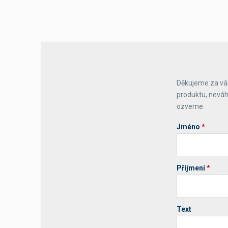
Děkujeme za váš
produktu, neváh
ozveme.
Jméno
*
Příjmení
*
Text