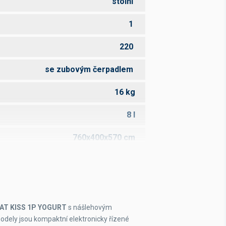
stolní
1
220
se zubovým čerpadlem
16 kg
8 l
760x400x570 cm
2,3 kW
voda nebo vzduch
400 V
AT KISS 1P YOGURT
s nášlehovým
odely jsou kompaktní elektronicky řízené