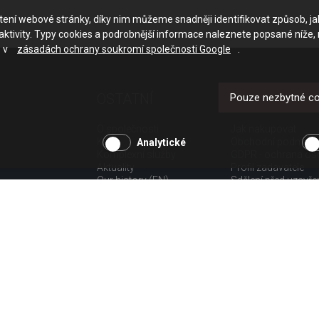
ačtení webové stránky, díky nim můžeme snadněji identifikovat způsob, j
ktivity. Typy cookies a podrobnější informace naleznete popsané níže,
e v
zásadách ochrany soukromí společnosti Google
.
OSTATNÍ
UŽITEČNÉ O
Pouze nezbytné c
O společnosti
Jak nakupovat
Kariéra
Obchodní podmínk
Analytické
Komplexní služby
GDPR - ochrana os
Aktuality
Profil zadavatele
Our history (EN)
Sdělení před uzavř
spotřebitele
Poučení o odstoup
spotřebitele dle nař.
Doprava
Platba
Vrácení zboží
Povinná publicita