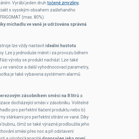
112 kg
áním. Vyrábí jeden druh
točené zmrzliny
,
pecialit s vysokým obsahem zašlehaného
 FRIGOMAT (max. 80%).
 díky míchadlu ve vaně je udržována správná
stroje lze vždy nastavit
ideální hustotu
by. Lze ji jednoduše měnit i za provozu během
fázi výroby se produkt nachází. Lze také
tu ve vaničce a další vyhodnocovací parametry,
jednotka je také vybavena systémem alarmů
erezovým zásobníkem směsi na 8 litrů
a
ace docházející směsi v zásobníku. Volitelné
adlo pro perfektní tlačení produktu nebo b)
 stěrkami pro perfektní stírání ve vaně. Díky
bubnu, čímž se také výrazně prodloužila jeho
hování směsi přes noc a při odstavení
osti a výrobní kapacitě
doporučen jako první