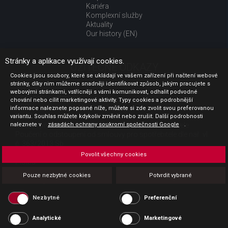
Kariéra
Komplexní služby
Aktuality
Our history (EN)
Stránky a aplikace využívají cookies.
UŽITEČNÉ ODKAZY
Cookies jsou soubory, které se ukládají ve vašem zařízení při načtení webové
stránky, díky nim můžeme snadněji identifikovat způsob, jakým pracujete s
Jak nakupovat
webovými stránkami, vstřícněji s vámi komunikovat, odhalit podvodné
Obchodní podmínky
chování nebo cílit marketingové aktivity. Typy cookies a podrobnější
GDPR - ochrana osobních údajů
informace naleznete popsané níže, můžete si zde zvolit svou preferovanou
Profil zadavatele
variantu. Souhlas můžete kdykoliv změnit nebo zrušit. Další podrobnosti
naleznete v
Sdělení před uzavřením kupní smlouvy pro spotřebitele
zásadách ochrany soukromí společnosti Google
.
Poučení o odstoupení od smlouvy pro spotřebitele dle nař. vl.
č. 363/2013 Sb.
Doprava
Povolit všechny cookies
Platba
Vrácení zboží
Pouze nezbytné cookies
Potvrdit vybrané
Povinná publicita
Nezbytné
Preferenční
Analytické
Marketingové