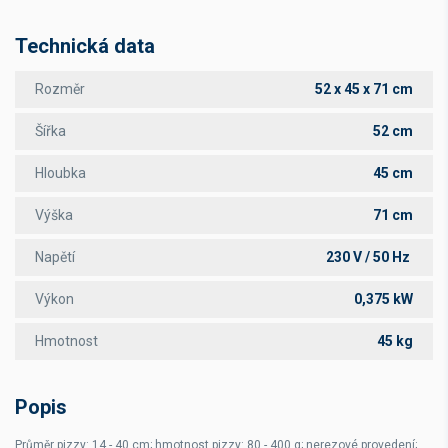
Technická data
Rozměr
52 x 45 x 71 cm
Šířka
52 cm
Hloubka
45 cm
Výška
71 cm
Napětí
230 V / 50 Hz
Výkon
0,375 kW
Hmotnost
45 kg
Popis
Průměr pizzy: 14 - 40 cm; hmotnost pizzy: 80 - 400 g; nerezové provedení;