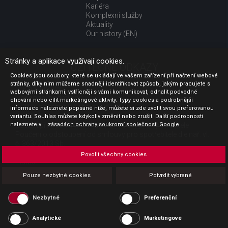
Kariéra
Komplexní služby
Aktuality
Our history (EN)
Stránky a aplikace využívají cookies.
UŽITEČNÉ ODKAZY
Cookies jsou soubory, které se ukládají ve vašem zařízení při načtení webové
stránky, díky nim můžeme snadněji identifikovat způsob, jakým pracujete s
Jak nakupovat
webovými stránkami, vstřícněji s vámi komunikovat, odhalit podvodné
Obchodní podmínky
chování nebo cílit marketingové aktivity. Typy cookies a podrobnější
GDPR - ochrana osobních údajů
informace naleznete popsané níže, můžete si zde zvolit svou preferovanou
Profil zadavatele
variantu. Souhlas můžete kdykoliv změnit nebo zrušit. Další podrobnosti
naleznete v
Sdělení před uzavřením kupní smlouvy pro spotřebitele
zásadách ochrany soukromí společnosti Google
.
Poučení o odstoupení od smlouvy pro spotřebitele dle nař. vl.
č. 363/2013 Sb.
Doprava
Povolit všechny cookies
Platba
Vrácení zboží
Pouze nezbytné cookies
Potvrdit vybrané
Povinná publicita
Nezbytné
Preferenční
Analytické
Marketingové