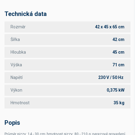
Technická data
Rozměr
42 x 45 x 65 cm
Šířka
42 cm
Hloubka
45 cm
Výška
71 cm
Napětí
230 V / 50 Hz
Výkon
0,375 kW
Hmotnost
35 kg
Popis
Průměr pizzy: 14 - 30 cm; hmotnost pizzy: 80 - 210 g; nerezové provedení;