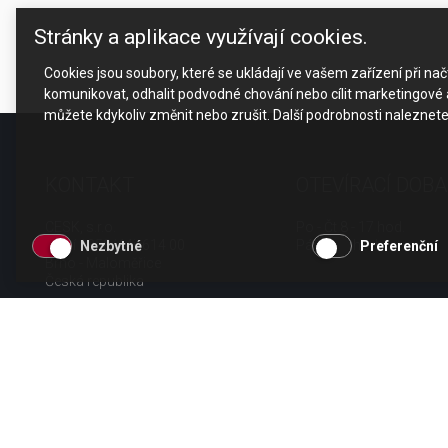
Stránky a aplikace využívají cookies.
Cookies jsou soubory, které se ukládají ve vašem zařízení při n
komunikovat, odhalit podvodné chování nebo cílit marketingové a
můžete kdykoliv změnit nebo zrušit. Další podrobnosti naleznet
KONTAKT
OTEVÍRACÍ DOBA
CESK, s.r.o.
Po - Čt 8 - 17 hod.
Jarní 1058/44i, 614 00
Pá 8 - 15 hod.
Nezbytné
Preferenční
Brno - Maloměřice
Česká republika
tel.: +420 511 189 990
email:
info@cesk.cz
facebook.com/cesk.cz