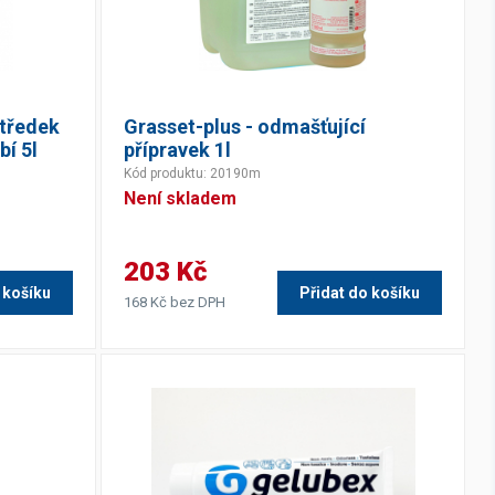
středek
Grasset-plus - odmašťující
bí 5l
přípravek 1l
Kód produktu: 20190m
Není skladem
203 Kč
 košíku
Přidat do košíku
168 Kč bez DPH