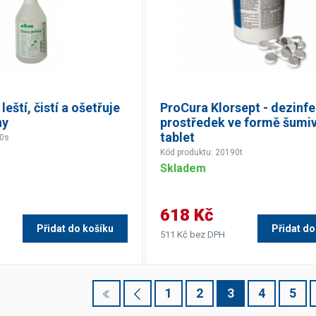
leští, čistí a ošetřuje
ProCura Klorsept - dezinfe
hy
prostředek ve formě šumi
tablet
90s
Kód produktu: 20190t
Skladem
618 Kč
Přidat do košíku
Přidat do
511 Kč bez DPH
1
2
3
4
5