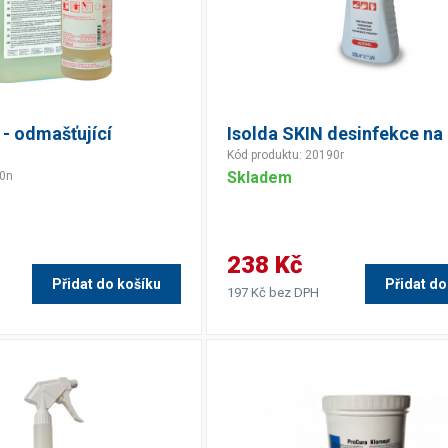
 - odmašťující
Isolda SKIN desinfekce na
Kód produktu: 20190r
Skladem
90n
238 Kč
Přidat do košíku
Přidat do
197 Kč bez DPH