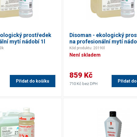
ologický prostředek
Disoman - ekologický pro
lní mytí nádobí 1l
na profesionální mytí nádo
90k
Kód produktu: 20190l
Není skladem
859 Kč
Přidat do košíku
Přidat do
710 Kč bez DPH