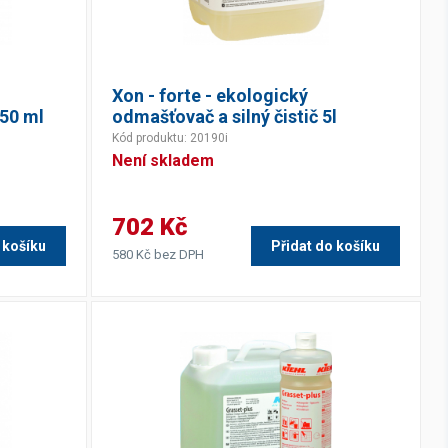
Xon - forte - ekologický
750 ml
odmašťovač a silný čistič 5l
Kód produktu: 20190i
Není skladem
702 Kč
 košíku
Přidat do košíku
580 Kč bez DPH