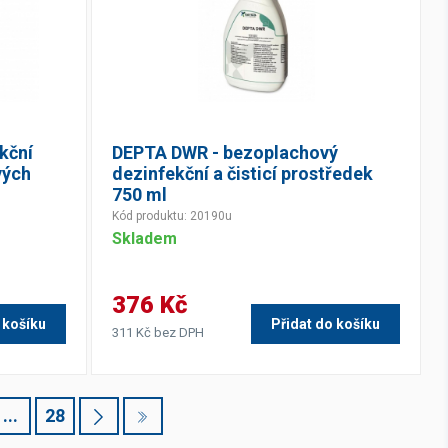
kční
DEPTA DWR - bezoplachový
vých
dezinfekční a čisticí prostředek
750 ml
Kód produktu: 20190u
Skladem
376 Kč
 košíku
Přidat do košíku
311 Kč bez DPH
...
28