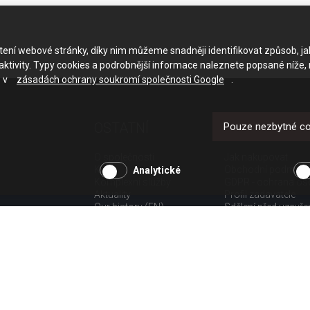
ačtení webové stránky, díky nim můžeme snadněji identifikovat způsob, j
ktivity. Typy cookies a podrobnější informace naleznete popsané níže,
e v
zásadách ochrany soukromí společnosti Google
.
OSTATNÍ
UŽITEČNÉ O
Pouze nezbytné c
O společnosti
Jak nakupovat
Kariéra
Obchodní podmínk
Analytické
Komplexní služby
GDPR - ochrana os
Aktuality
Profil zadavatele
Our history (EN)
Sdělení před uzavř
spotřebitele
Poučení o odstoup
spotřebitele dle nař.
Doprava
Platba
Vrácení zboží
Povinná publicita