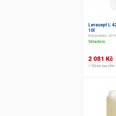
Výčepní stoly a desky
Lerasept L 4
10l
Kód produktu: 201
Skladem
2 081 Kč
1 720 Kč bez DPH