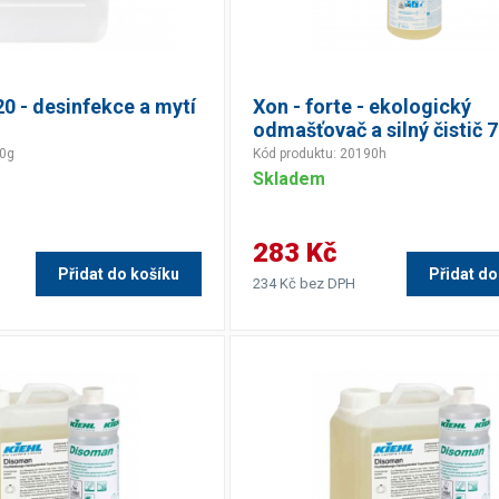
20 - desinfekce a mytí
Xon - forte - ekologický
odmašťovač a silný čistič 
90g
Kód produktu: 20190h
Skladem
283 Kč
Přidat do košíku
Přidat do
234 Kč bez DPH