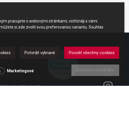
akým pracujete s webovými stránkami, vstřícněji s vámi
 můžete si zde zvolit svou preferovanou variantu. Souhlas
DKAZY
ookies
Potvrdit vybrané
Povolit všechny cookies
Zobrazit cookie info
y
Marketingové
obních údajů
ením kupní smlouvy pro
ení od smlouvy pro
 vl. č. 363/2013 Sb.