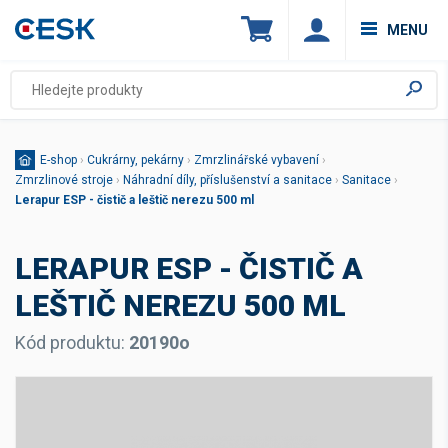
MENU
E-shop
›
Cukrárny, pekárny
›
Zmrzlinářské vybavení
›
Zmrzlinové stroje
›
Náhradní díly, příslušenství a sanitace
›
Sanitace
›
Lerapur ESP - čistič a leštič nerezu 500 ml
LERAPUR ESP - ČISTIČ A
LEŠTIČ NEREZU 500 ML
Kód produktu:
20190o