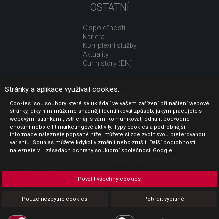
OSTATNÍ
O společnosti
Kariéra
Komplexní služby
Aktuality
Our history (EN)
Stránky a aplikace využívají cookies.
UŽITEČNÉ ODKAZY
Cookies jsou soubory, které se ukládají ve vašem zařízení při načtení webové
stránky, díky nim můžeme snadněji identifikovat způsob, jakým pracujete s
Jak nakupovat
webovými stránkami, vstřícněji s vámi komunikovat, odhalit podvodné
Obchodní podmínky
chování nebo cílit marketingové aktivity. Typy cookies a podrobnější
GDPR - ochrana osobních údajů
informace naleznete popsané níže, můžete si zde zvolit svou preferovanou
Profil zadavatele
variantu. Souhlas můžete kdykoliv změnit nebo zrušit. Další podrobnosti
naleznete v
Sdělení před uzavřením kupní smlouvy pro spotřebitele
zásadách ochrany soukromí společnosti Google
.
Poučení o odstoupení od smlouvy pro spotřebitele dle nař. vl.
č. 363/2013 Sb.
Doprava
Povolit všechny cookies
Platba
Vrácení zboží
Pouze nezbytné cookies
Potvrdit vybrané
Povinná publicita