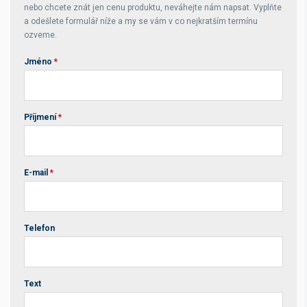
nebo chcete znát jen cenu produktu, neváhejte nám napsat. Vyplňte
a odešlete formulář níže a my se vám v co nejkratším termínu
ozveme.
Jméno
*
Příjmení
*
E-mail
*
Telefon
Text