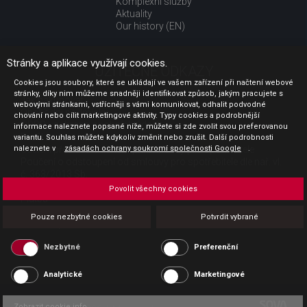
Komplexní služby
Aktuality
Our history (EN)
Stránky a aplikace využívají cookies.
UŽITEČNÉ ODKAZY
Cookies jsou soubory, které se ukládají ve vašem zařízení při načtení webové
stránky, díky nim můžeme snadněji identifikovat způsob, jakým pracujete s
Jak nakupovat
webovými stránkami, vstřícněji s vámi komunikovat, odhalit podvodné
Obchodní podmínky
chování nebo cílit marketingové aktivity. Typy cookies a podrobnější
GDPR - ochrana osobních údajů
informace naleznete popsané níže, můžete si zde zvolit svou preferovanou
Profil zadavatele
variantu. Souhlas můžete kdykoliv změnit nebo zrušit. Další podrobnosti
naleznete v
Sdělení před uzavřením kupní smlouvy pro spotřebitele
zásadách ochrany soukromí společnosti Google
.
Poučení o odstoupení od smlouvy pro spotřebitele dle nař. vl.
č. 363/2013 Sb.
Doprava
Povolit všechny cookies
Platba
Vrácení zboží
Pouze nezbytné cookies
Potvrdit vybrané
Povinná publicita
Nezbytné
Preferenční
Analytické
Marketingové
Zobrazit cookie info