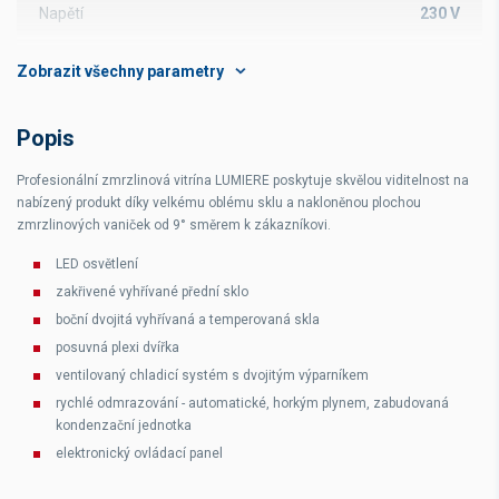
Napětí
230 V
Typ van
nerezové vaničky
Počet van
18
Popis
Profesionální zmrzlinová vitrína LUMIERE poskytuje skvělou viditelnost na
nabízený produkt díky velkému oblému sklu a nakloněnou plochou
zmrzlinových vaniček od 9° směrem k zákazníkovi.
LED osvětlení
zakřivené vyhřívané přední sklo
boční dvojitá vyhřívaná a temperovaná skla
posuvná plexi dvířka
ventilovaný chladicí systém s dvojitým výparníkem
rychlé odmrazování - automatické, horkým plynem, zabudovaná
kondenzační jednotka
elektronický ovládací panel