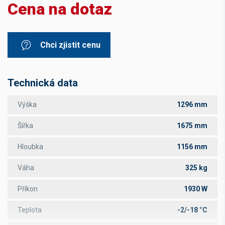
Cena na dotaz
Chci zjistit cenu
Technická data
Výška
1296 mm
Šířka
1675 mm
Hloubka
1156 mm
Váha
325 kg
Příkon
1930 W
Teplota
-2/-18 °C