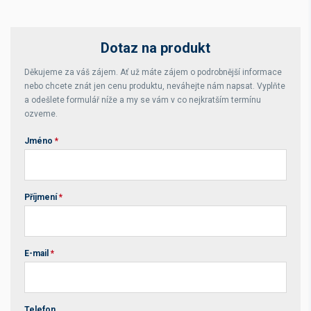
Dotaz na produkt
Děkujeme za váš zájem. Ať už máte zájem o podrobnější informace
nebo chcete znát jen cenu produktu, neváhejte nám napsat. Vyplňte
a odešlete formulář níže a my se vám v co nejkratším termínu
ozveme.
Jméno
*
Příjmení
*
E-mail
*
Telefon