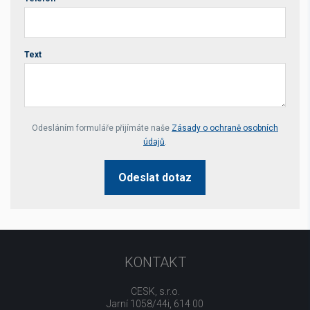
Text
Your website *
Odesláním formuláře přijímáte naše
Zásady o ochraně osobních
údajů
.
Odeslat dotaz
KONTAKT
CESK, s.r.o.
Jarní 1058/44i, 614 00