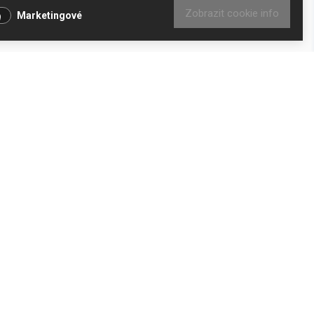
Zobrazit cookie info
Marketingové
DKAZY
y
obních údajů
ením kupní smlouvy pro
ení od smlouvy pro
 vl. č. 363/2013 Sb.