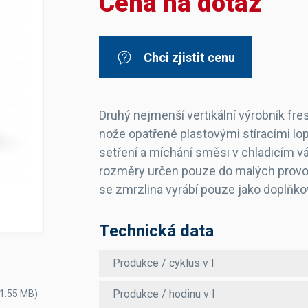
Cena na dotaz
Dávkovače vody
Páky
Sítka
Transportní vozíky
Hadičky do mlékovek
Nádoby na vodu
Hrnce a pánve
Nádoby na sedlinu
Odkapní mřížky
Chci zjistit cenu
Násypky kávy
Druhý nejmenší vertikální výrobník fre
Kuchyňské pomůcky
nože opatřené plastovými stíracími lop
setření a míchání směsi v chladicím válc
rozměry určen pouze do malých provozů
se zmrzlina vyrábí pouze jako doplňko
Sanitace
Technická data
Sanitační technika
Čistící prostředky
Náhradní díly
Produkce / cyklus v l
Produkce / hodinu v l
 1.55 MB)