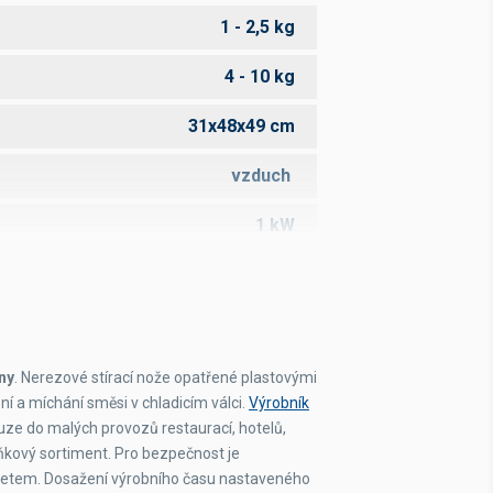
1 - 2,5 kg
4 - 10 kg
31x48x49 cm
vzduch
1 kW
230 V
56 kg
ny
. Nerezové stírací nože opatřené plastovými
ení a míchání směsi v chladicím válci.
Výrobník
ouze do malých provozů restaurací, hotelů,
ňkový sortiment. Pro bezpečnost je
etem. Dosažení výrobního času nastaveného