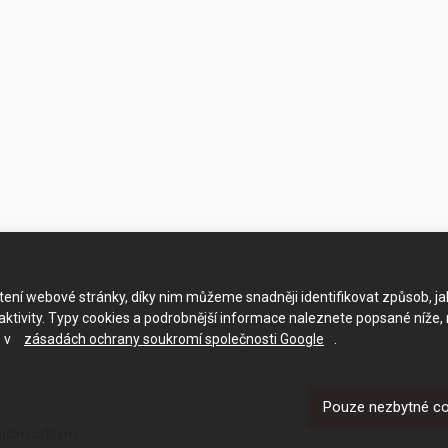
ačtení webové stránky, díky nim můžeme snadněji identifikovat způsob, j
ktivity. Typy cookies a podrobnější informace naleznete popsané níže,
e v
zásadách ochrany soukromí společnosti Google
.
Pouze nezbytné c
vacím cyklem