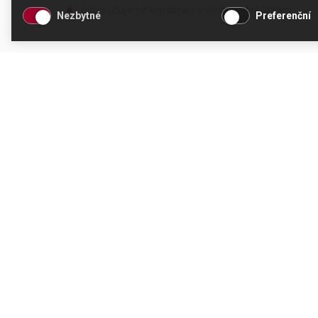
doporučujeme kombinaci s vitrínou Mini Cream
Nezbytné
Preferenční
KONTAKT
OTEVÍRACÍ DOBA
CESK, s.r.o.
Po - Čt 8 - 17 hod.
Jarní 1058/44i, 614 00
Pá 8 - 15 hod.
Brno - Maloměřice
Česká republika
tel.: +420 511 189 990
email:
info@cesk.cz
facebook.com/cesk.cz