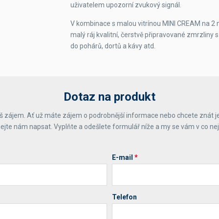
uživatelem upozorní zvukový signál.
V kombinace s malou vitrínou MINI CREAM na 2 n
malý ráj kvalitní, čerstvě připravované zmrzliny 
do pohárů, dortů a kávy atd.
Dotaz na produkt
 zájem. Ať už máte zájem o podrobnější informace nebo chcete znát j
ejte nám napsat. Vyplňte a odešlete formulář níže a my se vám v co ne
E-mail
*
Telefon