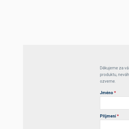
Děkujeme za váš
produktu, neváh
ozveme.
Jméno
*
Příjmení
*