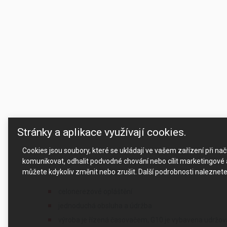
Stránky a aplikace využívají cookies.
Cookies jsou soubory, které se ukládají ve vašem zařízení při n
komunikovat, odhalit podvodné chování nebo cílit marketingové a
můžete kdykoliv změnit nebo zrušit. Další podrobnosti naleznet
celonerezové opláštění
jednoduchá obsluha a údržba
výroba je řízená časovačem, G10 je vybavena udržo