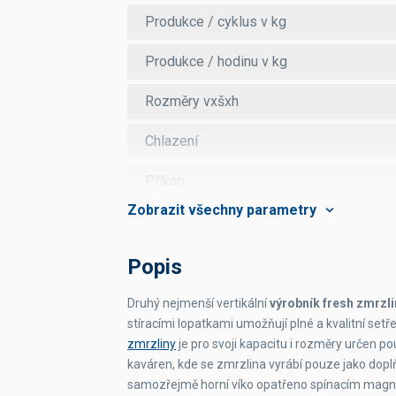
Produkce / cyklus v kg
Produkce / hodinu v kg
Rozměry vxšxh
Chlazení
Příkon
Napájení
Váha
Popis
Druhý nejmenší vertikální
výrobník fresh zmrzli
stíracími lopatkami umožňují plné a kvalitní setř
zmrzliny
je pro svoji kapacitu i rozměry určen p
kaváren, kde se zmrzlina vyrábí pouze jako dopl
samozřejmě horní víko opatřeno spínacím magn