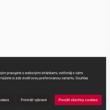
akým pracujete s webovými stránkami, vstřícněji s vámi
 můžete si zde zvolit svou preferovanou variantu. Souhlas
ookies
Potvrdit vybrané
Povolit všechny cookies