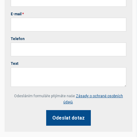
E-mail
*
Telefon
Text
Your website *
Odesláním formuláře přijímáte naše
Zásady o ochraně osobních
údajů
.
Odeslat dotaz