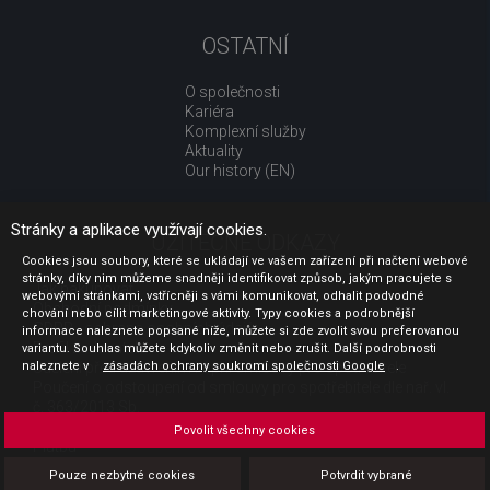
OSTATNÍ
O společnosti
Kariéra
Komplexní služby
Aktuality
Our history (EN)
Stránky a aplikace využívají cookies.
UŽITEČNÉ ODKAZY
Cookies jsou soubory, které se ukládají ve vašem zařízení při načtení webové
stránky, díky nim můžeme snadněji identifikovat způsob, jakým pracujete s
Jak nakupovat
webovými stránkami, vstřícněji s vámi komunikovat, odhalit podvodné
Obchodní podmínky
chování nebo cílit marketingové aktivity. Typy cookies a podrobnější
GDPR - ochrana osobních údajů
informace naleznete popsané níže, můžete si zde zvolit svou preferovanou
Profil zadavatele
variantu. Souhlas můžete kdykoliv změnit nebo zrušit. Další podrobnosti
Sdělení před uzavřením kupní smlouvy pro spotřebitele
naleznete v
zásadách ochrany soukromí společnosti Google
.
Poučení o odstoupení od smlouvy pro spotřebitele dle nař. vl.
č. 363/2013 Sb.
Doprava
Povolit všechny cookies
Platba
Vrácení zboží
Pouze nezbytné cookies
Potvrdit vybrané
Povinná publicita