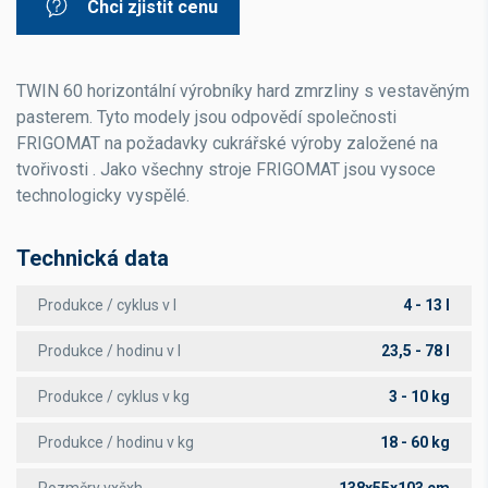
Chci zjistit cenu
TWIN 60 horizontální výrobníky hard zmrzliny s vestavěným
pasterem. Tyto modely jsou odpovědí společnosti
FRIGOMAT na požadavky cukrářské výroby založené na
tvořivosti . Jako všechny stroje FRIGOMAT jsou vysoce
technologicky vyspělé.
Technická data
Produkce / cyklus v l
4 - 13 l
Produkce / hodinu v l
23,5 - 78 l
Produkce / cyklus v kg
3 - 10 kg
Produkce / hodinu v kg
18 - 60 kg
Rozměry vxšxh
138x55x103 cm