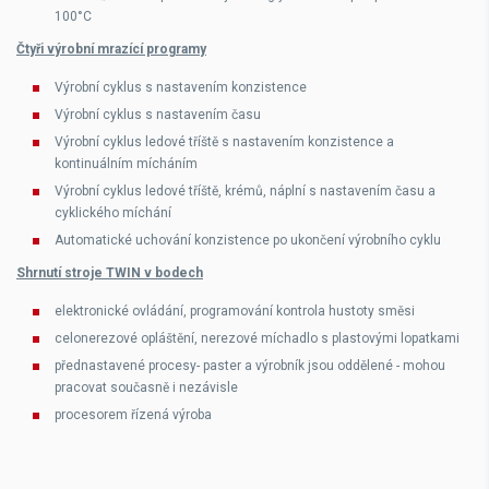
100°C
Čtyři výrobní mrazící programy
Výrobní cyklus s nastavením konzistence
Výrobní cyklus s nastavením času
Výrobní cyklus ledové tříště s nastavením konzistence a
kontinuálním mícháním
Výrobní cyklus ledové tříště, krémů, náplní s nastavením času a
cyklického míchání
Automatické uchování konzistence po ukončení výrobního cyklu
Shrnutí stroje TWIN v bodech
elektronické ovládání, programování kontrola hustoty směsi
celonerezové opláštění, nerezové míchadlo s plastovými lopatkami
přednastavené procesy- paster a výrobník jsou oddělené - mohou
pracovat současně i nezávisle
procesorem řízená výroba