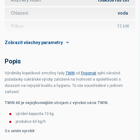
Chlazení
voda
Příkon
12 kW
Napájení
400 V
Váha
380 kg
Popis
Výrobníky kopečkové zmrzliny řady
TWIN
od
Frigomat
splní náročné
požadavky cukrářské výroby založené na tvořivosti a spolehlivosti s
důrazem na nejvyšší kvalitu a hygienu. To vše soustředěné v jednom
zařízení.
TWIN 60 je nejvýkonnějším strojem z výrobní série TWIN.
výrobní kapacita 10 kg
produkce 60 kg/h
Co umím vyrobit