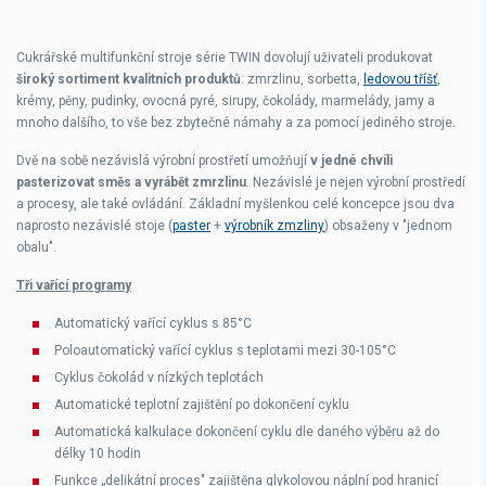
Cukrářské multifunkční stroje série TWIN dovolují uživateli produkovat
široký sortiment kvalitních produktů
: zmrzlinu, sorbetta,
ledovou tříšť
,
krémy, pěny, pudinky, ovocná pyré, sirupy, čokolády, marmelády, jamy a
mnoho dalšího, to vše bez zbytečné námahy a za pomocí jediného stroje.
Dvě na sobě nezávislá výrobní prostřetí umožňují
v jedné chvíli
pasterizovat směs a vyrábět zmrzlinu
. Nezávislé je nejen výrobní prostředí
a procesy, ale také ovládání. Základní myšlenkou celé koncepce jsou dva
naprosto nezávislé stoje (
paster
+
výrobník zmzliny
) obsaženy v "jednom
obalu".
Tři vařící programy
Automatický vařící cyklus s 85°C
Poloautomatický vařící cyklus s teplotami mezi 30-105°C
Cyklus čokolád v nízkých teplotách
Automatické teplotní zajištění po dokončení cyklu
Automatická kalkulace dokončení cyklu dle daného výběru až do
délky 10 hodin
Funkce „delikátní proces" zajištěna glykolovou náplní pod hranicí