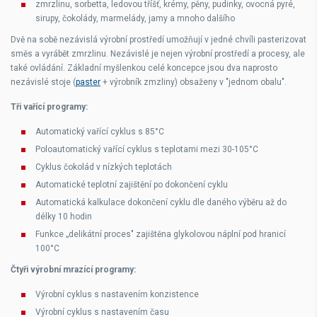
zmrzlinu, sorbetta, ledovou tříšť, krémy, pěny, pudinky, ovocná pyré,
sirupy, čokolády, marmelády, jamy a mnoho dalšího
Dvě na sobě nezávislá výrobní prostředí umožňují v jedné chvíli pasterizovat
směs a vyrábět zmrzlinu. Nezávislé je nejen výrobní prostředí a procesy, ale
také ovládání. Základní myšlenkou celé koncepce jsou dva naprosto
nezávislé stoje (
paster
+ výrobník zmzliny) obsaženy v "jednom obalu".
Tři vařící programy:
Automatický vařící cyklus s 85°C
Poloautomatický vařící cyklus s teplotami mezi 30-105°C
Cyklus čokolád v nízkých teplotách
Automatické teplotní zajištění po dokončení cyklu
Automatická kalkulace dokončení cyklu dle daného výběru až do
délky 10 hodin
Funkce „delikátní proces" zajištěna glykolovou náplní pod hranicí
100°C
Čtyři výrobní mrazící programy:
Výrobní cyklus s nastavením konzistence
Výrobní cyklus s nastavením času