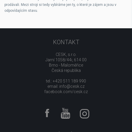
prodávali. Mezi stroji si tedy vybíráme jen ty, o které je zájem a jsou v
odpovídajícím stavu.
KONTAKT
CESK, s.r.o.
Jarní 1058/44i, 614 00
Brno - Maloměřice
Česká republika
tel.: +420 511 189 990
email:
info@cesk.cz
facebook.com/cesk.cz