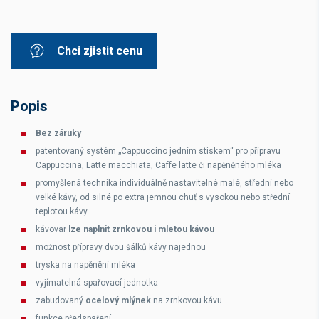
Chci zjistit cenu
Popis
Bez záruky
patentovaný systém „Cappuccino jedním stiskem“ pro přípravu
Cappuccina, Latte macchiata, Caffe latte či napěněného mléka
promyšlená technika individuálně nastavitelné malé, střední nebo
velké kávy, od silné po extra jemnou chuť s vysokou nebo střední
teplotou kávy
kávovar
lze naplnit zrnkovou i mletou kávou
možnost přípravy dvou šálků kávy najednou
tryska na napěnění mléka
vyjímatelná spařovací jednotka
zabudovaný
ocelový mlýnek
na zrnkovou kávu
funkce předspaření