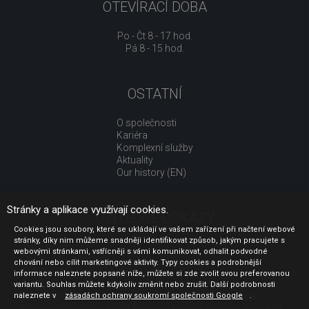
OTEVÍRACÍ DOBA
Po - Čt 8 - 17 hod.
Pá 8 - 15 hod.
OSTATNÍ
O společnosti
Kariéra
Komplexní služby
Aktuality
Our history (EN)
Stránky a aplikace využívají cookies.
UŽITEČNÉ ODKAZY
Cookies jsou soubory, které se ukládají ve vašem zařízení při načtení webové
stránky, díky nim můžeme snadněji identifikovat způsob, jakým pracujete s
Jak nakupovat
webovými stránkami, vstřícněji s vámi komunikovat, odhalit podvodné
Obchodní podmínky
chování nebo cílit marketingové aktivity. Typy cookies a podrobnější
GDPR - ochrana osobních údajů
informace naleznete popsané níže, můžete si zde zvolit svou preferovanou
Profil zadavatele
variantu. Souhlas můžete kdykoliv změnit nebo zrušit. Další podrobnosti
naleznete v
Sdělení před uzavřením kupní smlouvy pro spotřebitele
zásadách ochrany soukromí společnosti Google
.