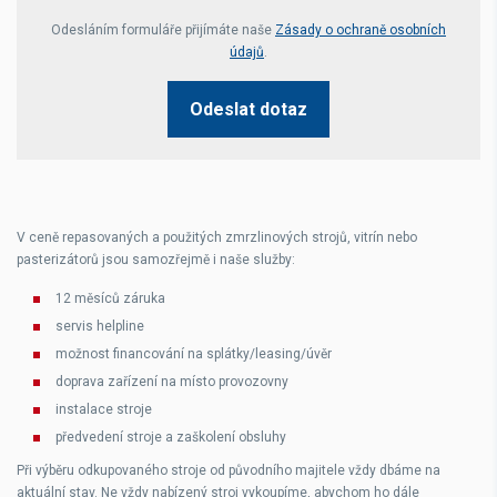
Your website *
Odesláním formuláře přijímáte naše
Zásady o ochraně osobních
údajů
.
Odeslat dotaz
V ceně repasovaných a použitých zmrzlinových strojů, vitrín nebo
pasterizátorů jsou samozřejmě i naše služby:
12 měsíců záruka
servis helpline
možnost financování na splátky/leasing/úvěr
doprava zařízení na místo provozovny
instalace stroje
předvedení stroje a zaškolení obsluhy
Při výběru odkupovaného stroje od původního majitele vždy dbáme na
aktuální stav. Ne vždy nabízený stroj vykoupíme, abychom ho dále