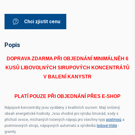
Chci zjistit cenu
Popis
DOPRAVA ZDARMA PŘI OBJEDNÁNÍ MINIMÁLNĚH 6
KUSŮ LIBOVOLNÝCH SIRUPOVÝCH KONCENTRÁTŮ
V BALENÍ KANYSTR
PLATÍ POUZE PŘI OBJEDNÁNÍ PŘES E-SHOP
Nápojové koncentráty jsou vyráběny z kvalitních surovin. Mají snížený
obsah energetické hodnoty. Jsou vhodné pro výrobu limonád, sody s
příchutí ovoce, míchaných točených nápojů pro všechny typy
postmixů
a
postmixových strojů, nápojových automatů a výrobníků
ledové tříště
-
granity.