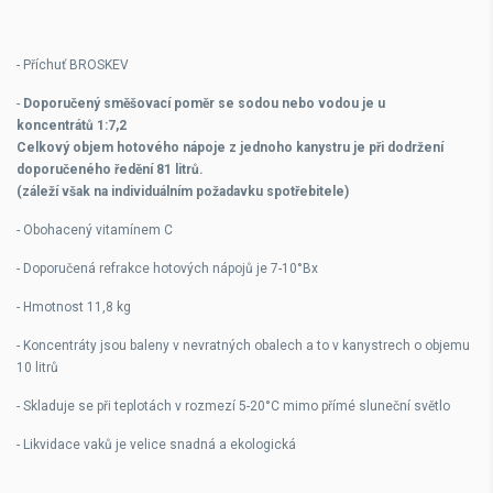
- Příchuť BROSKEV
-
Doporučený směšovací poměr se sodou nebo vodou je u
koncentrátů
1:7,2
Celkový objem hotového nápoje z jednoho kanystru je při dodržení
doporučeného ředění 81 litrů.
(záleží však na individuálním požadavku spotřebitele)
- Obohacený vitamínem C
- Doporučená refrakce hotových nápojů je 7-10°Bx
- Hmotnost 11,8 kg
- Koncentráty jsou baleny v nevratných obalech a to v kanystrech o objemu
10 litrů
- Skladuje se při teplotách v rozmezí 5-20°C mimo přímé sluneční světlo
- Likvidace vaků je velice snadná a ekologická