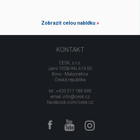
Zobrazit celou nabídku
»
KONTAKT
CESK, s.r.o.
Jarní 1058/44i, 614 00
Brno - Maloměřice
Česká republika
tel.: +420 511 189 990
email:
info@cesk.cz
facebook.com/cesk.cz