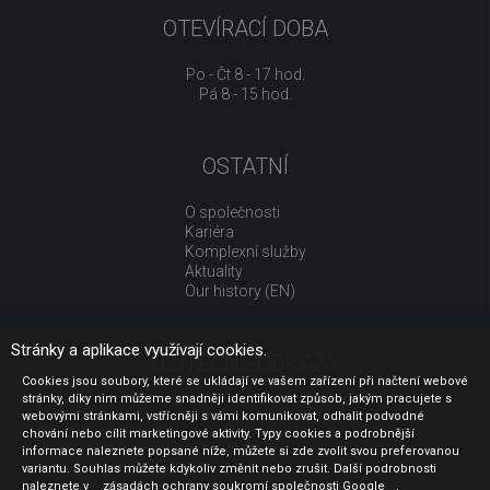
OTEVÍRACÍ DOBA
Po - Čt 8 - 17 hod.
Pá 8 - 15 hod.
OSTATNÍ
O společnosti
Kariéra
Komplexní služby
Aktuality
Our history (EN)
Stránky a aplikace využívají cookies.
UŽITEČNÉ ODKAZY
Cookies jsou soubory, které se ukládají ve vašem zařízení při načtení webové
stránky, díky nim můžeme snadněji identifikovat způsob, jakým pracujete s
Jak nakupovat
webovými stránkami, vstřícněji s vámi komunikovat, odhalit podvodné
Obchodní podmínky
chování nebo cílit marketingové aktivity. Typy cookies a podrobnější
GDPR - ochrana osobních údajů
informace naleznete popsané níže, můžete si zde zvolit svou preferovanou
Profil zadavatele
variantu. Souhlas můžete kdykoliv změnit nebo zrušit. Další podrobnosti
naleznete v
Sdělení před uzavřením kupní smlouvy pro spotřebitele
zásadách ochrany soukromí společnosti Google
.