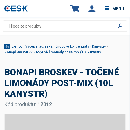
MENU
E-shop
›
Výčepní technika
›
Sirupové koncentráty
›
Kanystry
›
Bonapi BROSKEV - točené limonády post-mix (10l kanystr)
BONAPI BROSKEV - TOČENÉ
LIMONÁDY POST-MIX (10L
KANYSTR)
Kód produktu:
12012