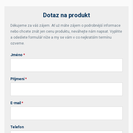
Dotaz na produkt
Děkujeme za váš zájem. Ať už máte zájem o podrobnější informace
nebo chcete znát jen cenu produktu, neváhejte nám napsat. Vyplňte
a odešlete formulář níže a my se vám v co nejkratším termínu
ozveme.
Jméno
*
Příjmení
*
E-mail
*
Telefon