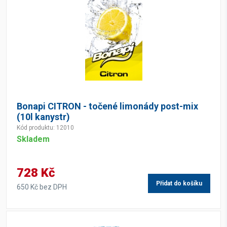
Bonapi CITRON - točené limonády post-mix
(10l kanystr)
Kód produktu: 12010
Skladem
728 Kč
Přidat do košíku
650 Kč bez DPH