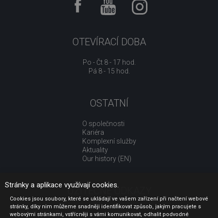
OTEVÍRACÍ DOBA
Po - Čt 8 - 17 hod.
Pá 8 - 15 hod.
OSTATNÍ
O společnosti
Kariéra
Komplexní služby
Aktuality
Our history (EN)
Stránky a aplikace využívají cookies.
UŽITEČNÉ ODKAZY
Cookies jsou soubory, které se ukládají ve vašem zařízení při načtení webové
stránky, díky nim můžeme snadněji identifikovat způsob, jakým pracujete s
Jak nakupovat
webovými stránkami, vstřícněji s vámi komunikovat, odhalit podvodné