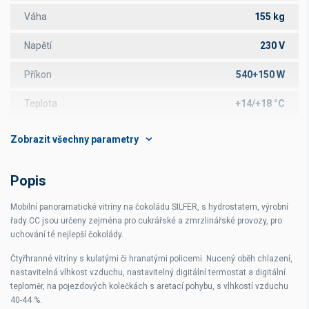
Váha
155 kg
Napětí
230 V
Příkon
540+150 W
Teplota
+14/+18 °C
Vlhkost
40-55 %
Počet polic
6
Popis
Rozměr police
452 mm
Mobilní panoramatické vitríny na čokoládu SILFER, s hydrostatem, výrobní
Objem
360 l
řady CC jsou určeny zejména pro cukrářské a zmrzlinářské provozy, pro
uchování té nejlepší čokolády.
Čtyřhranné vitríny s kulatými či hranatými policemi. Nucený oběh chlazení,
nastavitelná vlhkost vzduchu, nastavitelný digitální termostat a digitální
teploměr, na pojezdových kolečkách s aretací pohybu, s vlhkostí vzduchu
40-44 %.