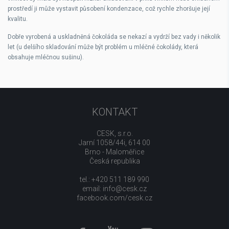
prostředí ji může vystavit působení kondenzace, což rychle zhoršuje její
kvalitu.
Dobře vyrobená a uskladněná čokoláda se nekazí a vydrží bez vady i několik
let (u delšího skladování může být problém u mléčné čokolády, která
obsahuje mléčnou sušinu).
KONTAKT
CESK, s.r.o.
Jarní 1058/44i, 614 00
Brno - Maloměřice
Česká republika
tel.: +420 511 189 990
email:
info@cesk.cz
facebook.com/cesk.cz