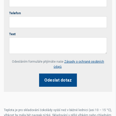
Telefon
Text
Your website *
Odesláním formuláře přijímáte naše
Zásady o ochraně osobních
údajů
.
Odeslat dotaz
Teplota je pro skladování čokolády vyšší než v běžné lednici (asi 10 – 15 °C),
vlhkost by měla být naopak nízká. Skladování v příliš vlhkém nebo chladném