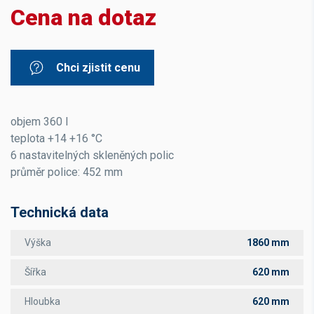
Cena na dotaz
Chci zjistit cenu
objem 360 l
teplota +14 +16 °C
6 nastavitelných skleněných polic
průměr police: 452 mm
Technická data
Výška
1860 mm
Šířka
620 mm
Hloubka
620 mm