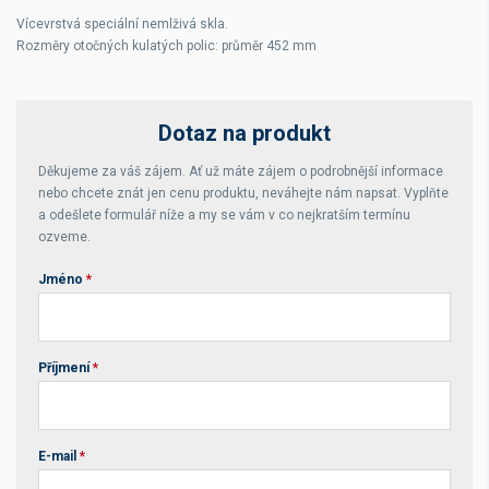
Vícevrstvá speciální nemlživá skla.
Rozměry otočných kulatých polic: průměr 452 mm
Dotaz na produkt
Děkujeme za váš zájem. Ať už máte zájem o podrobnější informace
nebo chcete znát jen cenu produktu, neváhejte nám napsat. Vyplňte
a odešlete formulář níže a my se vám v co nejkratším termínu
ozveme.
Jméno
*
Příjmení
*
E-mail
*