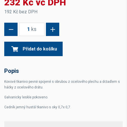
232 Kč vč DPH
192 Kč bez DPH
1
ks
Přidat do košíku
Popis
Kovové tkanivo pevně spojené s obrubou z ocelového plechu a držadlem s
háčky z ocelového drátu.
Galvanicky leskle pokoveno.
Cedník jemný hustší tkanivo s oky 0,7x 0,7.