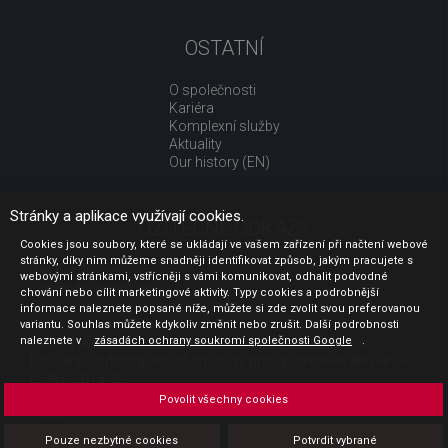
OSTATNÍ
O společnosti
Kariéra
Komplexní služby
Aktuality
Our history (EN)
Stránky a aplikace využívají cookies.
UŽITEČNÉ ODKAZY
Cookies jsou soubory, které se ukládají ve vašem zařízení při načtení webové
stránky, díky nim můžeme snadněji identifikovat způsob, jakým pracujete s
Jak nakupovat
webovými stránkami, vstřícněji s vámi komunikovat, odhalit podvodné
Obchodní podmínky
chování nebo cílit marketingové aktivity. Typy cookies a podrobnější
GDPR - ochrana osobních údajů
informace naleznete popsané níže, můžete si zde zvolit svou preferovanou
Profil zadavatele
variantu. Souhlas můžete kdykoliv změnit nebo zrušit. Další podrobnosti
naleznete v
Sdělení před uzavřením kupní smlouvy pro spotřebitele
zásadách ochrany soukromí společnosti Google
.
Poučení o odstoupení od smlouvy pro spotřebitele dle nař. vl.
č. 363/2013 Sb.
Doprava
Povolit všechny cookies
Platba
Vrácení zboží
Pouze nezbytné cookies
Potvrdit vybrané