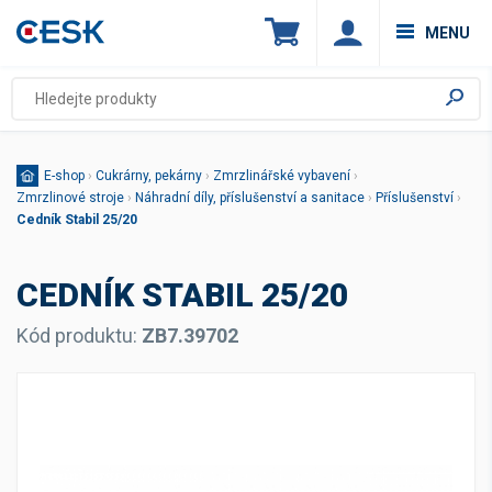
MENU
E-shop
›
Cukrárny, pekárny
›
Zmrzlinářské vybavení
›
Zmrzlinové stroje
›
Náhradní díly, příslušenství a sanitace
›
Příslušenství
›
Cedník Stabil 25/20
CEDNÍK STABIL 25/20
Kód produktu:
ZB7.39702