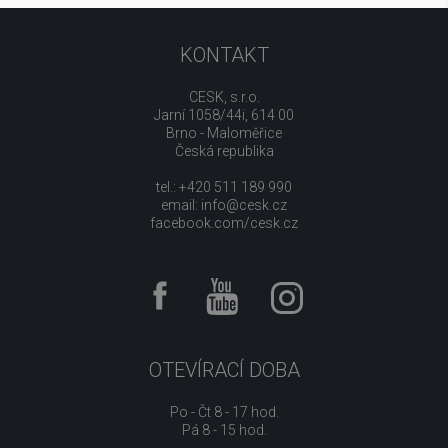
KONTAKT
CESK, s.r.o.
Jarní 1058/44i, 614 00
Brno - Maloměřice
Česká republika
tel.: +420 511 189 990
email:
info@cesk.cz
facebook.com/cesk.cz
OTEVÍRACÍ DOBA
Po - Čt 8 - 17 hod.
Pá 8 - 15 hod.