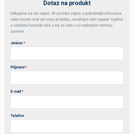
Dotaz na produkt
Děkujeme za váš zájem. Ať už máte zájem o podrobnější informace
nebo chcete znát jen cenu produktu, neváhejte nám napsat. Vyplňte
a odešlete formulář níže a my se vám v co nejkratším termínu
ozveme.
Jméno
*
Příjmení
*
E-mail
*
Telefon