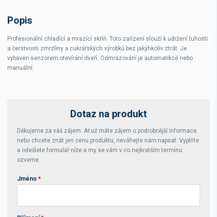
Plyn
R404a
Popis
Odmrazování
Horký plyn
Profesionální chladící a mrazící skříň. Toto zařízení slouží k udržení tuhosti
Hmotnost
125 kg
a čerstvosti zmrzliny a cukrářských výrobků bez jakýhkoliv ztrát. Je
vybaven senzorem otevírání dveří. Odmrazování je automatikcé nebo
manuální.
Dotaz na produkt
Děkujeme za váš zájem. Ať už máte zájem o podrobnější informace
nebo chcete znát jen cenu produktu, neváhejte nám napsat. Vyplňte
a odešlete formulář níže a my se vám v co nejkratším termínu
ozveme.
Jméno
*