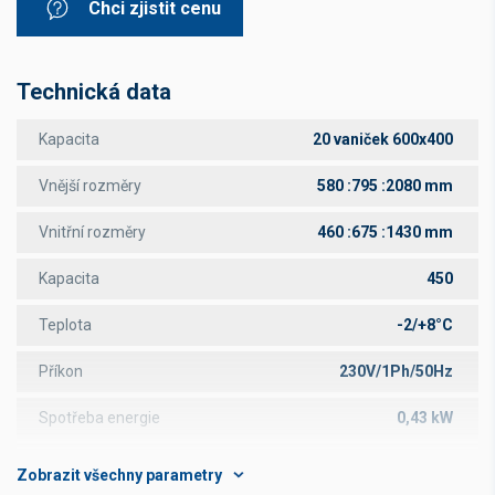
Chci zjistit cenu
Technická data
Kapacita
20 vaniček 600x400
Vnější rozměry
580 :795 :2080 mm
Vnitřní rozměry
460 :675 :1430 mm
Kapacita
450
Teplota
-2/+8°C
Příkon
230V/1Ph/50Hz
Spotřeba energie
0,43 kW
RH%
85%