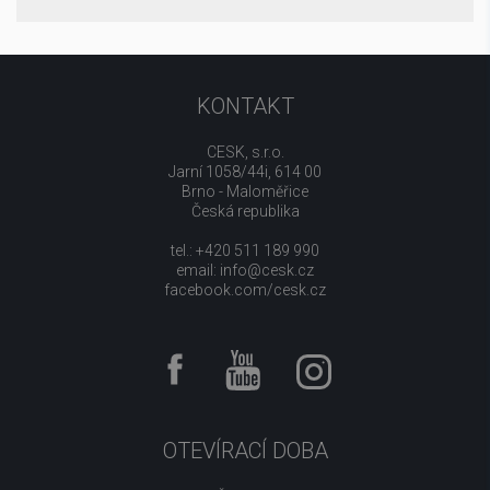
KONTAKT
CESK, s.r.o.
Jarní 1058/44i, 614 00
Brno - Maloměřice
Česká republika
tel.: +420 511 189 990
email:
info@cesk.cz
facebook.com/cesk.cz
OTEVÍRACÍ DOBA