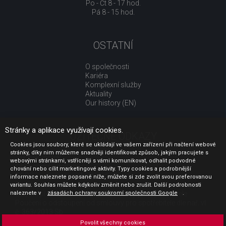
Po - Čt 8 - 17 hod.
Pá 8 - 15 hod.
OSTATNÍ
O společnosti
Kariéra
Komplexní služby
Aktuality
Our history (EN)
Stránky a aplikace využívají cookies.
UŽITEČNÉ ODKAZY
Cookies jsou soubory, které se ukládají ve vašem zařízení při načtení webové
stránky, díky nim můžeme snadněji identifikovat způsob, jakým pracujete s
Jak nakupovat
webovými stránkami, vstřícněji s vámi komunikovat, odhalit podvodné
Obchodní podmínky
chování nebo cílit marketingové aktivity. Typy cookies a podrobnější
GDPR - ochrana osobních údajů
informace naleznete popsané níže, můžete si zde zvolit svou preferovanou
Profil zadavatele
variantu. Souhlas můžete kdykoliv změnit nebo zrušit. Další podrobnosti
naleznete v
Sdělení před uzavřením kupní smlouvy pro spotřebitele
zásadách ochrany soukromí společnosti Google
.
Poučení o odstoupení od smlouvy pro spotřebitele dle nař. vl.
č. 363/2013 Sb.
Doprava
Povolit všechny cookies