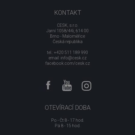
KONTAKT
CESK, s.r.o.
Jarní 1058/44i, 614 00
Brno - Maloměřice
Česká republika
tel.: +420 511 189 990
email:
info@cesk.cz
facebook.com/cesk.cz
OTEVÍRACÍ DOBA
Po - Čt 8 - 17 hod.
Pá 8 - 15 hod.