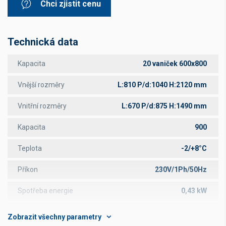
Chci zjistit cenu
Technická data
Kapacita
20 vaniček 600x800
Vnější rozměry
L:810 P/d:1040 H:2120 mm
Vnitřní rozměry
L:670 P/d:875 H:1490 mm
Kapacita
900
Teplota
-2/+8°C
Příkon
230V/1Ph/50Hz
Spotřeba energie
0,43 kW
RH%
85%