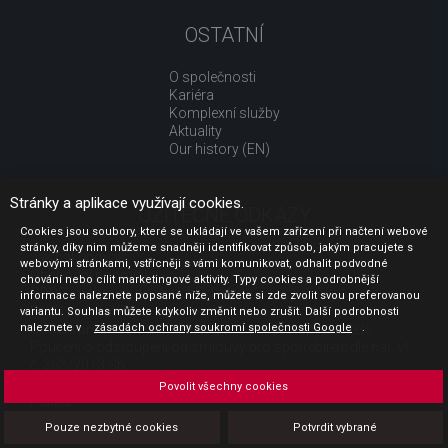
OSTATNÍ
O společnosti
Kariéra
Komplexní služby
Aktuality
Our history (EN)
Stránky a aplikace využívají cookies.
UŽITEČNÉ ODKAZY
Cookies jsou soubory, které se ukládají ve vašem zařízení při načtení webové
stránky, díky nim můžeme snadněji identifikovat způsob, jakým pracujete s
Jak nakupovat
webovými stránkami, vstřícněji s vámi komunikovat, odhalit podvodné
Obchodní podmínky
chování nebo cílit marketingové aktivity. Typy cookies a podrobnější
GDPR - ochrana osobních údajů
informace naleznete popsané níže, můžete si zde zvolit svou preferovanou
Profil zadavatele
variantu. Souhlas můžete kdykoliv změnit nebo zrušit. Další podrobnosti
naleznete v
Sdělení před uzavřením kupní smlouvy pro spotřebitele
zásadách ochrany soukromí společnosti Google
.
Poučení o odstoupení od smlouvy pro spotřebitele dle nař. vl.
č. 363/2013 Sb.
Doprava
Povolit všechny cookies
Platba
Vrácení zboží
Pouze nezbytné cookies
Potvrdit vybrané
Povinná publicita