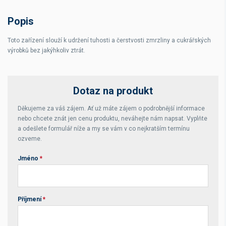
Plyn
R404a
Popis
Odmrazování
Horký plyn
Toto zařízení slouží k udržení tuhosti a čerstvosti zmrzliny a cukrářských
Hmotnost
160 kg
výrobků bez jakýhkoliv ztrát.
Dotaz na produkt
Děkujeme za váš zájem. Ať už máte zájem o podrobnější informace
nebo chcete znát jen cenu produktu, neváhejte nám napsat. Vyplňte
a odešlete formulář níže a my se vám v co nejkratším termínu
ozveme.
Jméno
*
Příjmení
*