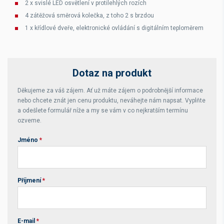
2 x svislé LED osvětlení v protilehlých rozích
4 zátěžová směrová kolečka, z toho 2 s brzdou
1 x křídlové dveře, elektronické ovládání s digitálním teploměrem
Dotaz na produkt
Děkujeme za váš zájem. Ať už máte zájem o podrobnější informace
nebo chcete znát jen cenu produktu, neváhejte nám napsat. Vyplňte
a odešlete formulář níže a my se vám v co nejkratším termínu
ozveme.
Jméno
*
Příjmení
*
E-mail
*