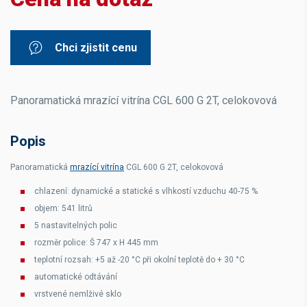
Chci zjistit cenu
Panoramatická mrazící vitrína CGL 600 G 2T, celokovová
Popis
Panoramatická
mrazící vitrína
CGL 600 G 2T, celokovová
chlazení: dynamické a statické s vlhkostí vzduchu 40-75 %
objem: 541 litrů
5 nastavitelných polic
rozměr police: Š 747 x H 445 mm
teplotní rozsah: +5 až -20 °C při okolní teplotě do + 30 °C
automatické odtávání
vrstvené nemlživé sklo