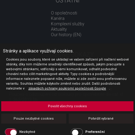
OSTATNÍ
O společnosti
Kariéra
Komplexní služby
Aktuality
Our history (EN)
Stránky a aplikace využívají cookies.
UŽITEČNÉ ODKAZY
Cookies jsou soubory, které se ukládají ve vašem zařízení při načtení webové
stránky, díky nim můžeme snadněji identifikovat způsob, jakým pracujete s
Jak nakupovat
webovými stránkami, vstřícněji s vámi komunikovat, odhalit podvodné
Obchodní podmínky
chování nebo cílit marketingové aktivity. Typy cookies a podrobnější
GDPR - ochrana osobních údajů
informace naleznete popsané níže, můžete si zde zvolit svou preferovanou
Profil zadavatele
variantu. Souhlas můžete kdykoliv změnit nebo zrušit. Další podrobnosti
naleznete v
Sdělení před uzavřením kupní smlouvy pro spotřebitele
zásadách ochrany soukromí společnosti Google
.
Poučení o odstoupení od smlouvy pro spotřebitele dle nař. vl.
č. 363/2013 Sb.
Doprava
Povolit všechny cookies
Platba
Vrácení zboží
Pouze nezbytné cookies
Potvrdit vybrané
Povinná publicita
Nezbytné
Preferenční