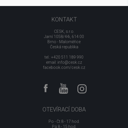
KONTAKT
CESK, s.r.o.
Jarní 1058/44i, 614 00
Brno - Maloměřice
Česká republika
tel.: +420 511 189 990
email:
info@cesk.cz
facebook.com/cesk.cz
OTEVÍRACÍ DOBA
Po - Čt 8 - 17 hod.
Pá 8 - 15 hod.