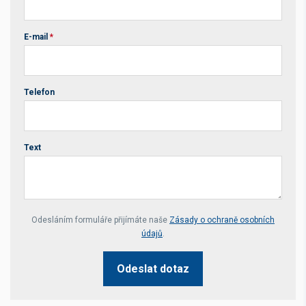
E-mail
*
Telefon
Text
Your website *
Odesláním formuláře přijímáte naše
Zásady o ochraně osobních
údajů
.
Odeslat dotaz