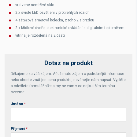
vrstvené nemlživé sklo
2 x svislé LED osvětlení v protilehlých rozích
4 zátěžová směrová kolečka, z toho 2 s brzdou
2 x křídlové dveře, elektronické ovládání s digitálním teploměrem
vitrína je rozdělená na 2 části
Dotaz na produkt
Děkujeme za váš zájem. Ať už máte zájem o podrobnější informace
nebo chcete znát jen cenu produktu, neváhejte nám napsat. Vyplňte
a odešlete formulář níže a my se vám v co nejkratším termínu
ozveme.
Jméno
*
Příjmení
*