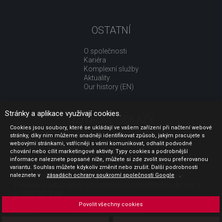
OSTATNÍ
O společnosti
Kariéra
Komplexní služby
Aktuality
Our history (EN)
Stránky a aplikace využívají cookies.
UŽITEČNÉ ODKAZY
Cookies jsou soubory, které se ukládají ve vašem zařízení při načtení webové
stránky, díky nim můžeme snadněji identifikovat způsob, jakým pracujete s
Jak nakupovat
webovými stránkami, vstřícněji s vámi komunikovat, odhalit podvodné
Obchodní podmínky
chování nebo cílit marketingové aktivity. Typy cookies a podrobnější
GDPR - ochrana osobních údajů
informace naleznete popsané níže, můžete si zde zvolit svou preferovanou
Profil zadavatele
variantu. Souhlas můžete kdykoliv změnit nebo zrušit. Další podrobnosti
naleznete v
Sdělení před uzavřením kupní smlouvy pro spotřebitele
zásadách ochrany soukromí společnosti Google
.
Poučení o odstoupení od smlouvy pro spotřebitele dle nař. vl.
č. 363/2013 Sb.
Doprava
Povolit všechny cookies
Platba
Vrácení zboží