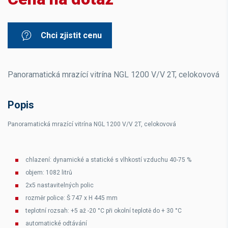
Chci zjistit cenu
Panoramatická mrazící vitrína NGL 1200 V/V 2T, celokovová
Popis
Panoramatická mrazící vitrína NGL 1200 V/V 2T, celokovová
chlazení: dynamické a statické s vlhkostí vzduchu 40-75 %
objem: 1082 litrů
2x5 nastavitelných polic
rozměr police: Š 747 x H 445 mm
teplotní rozsah: +5 až -20 °C při okolní teplotě do + 30 °C
automatické odtávání