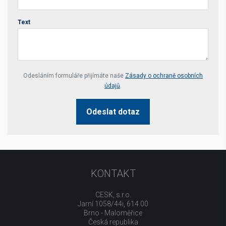
Text
Your website *
Odesláním formuláře přijímáte naše
Zásady o ochraně osobních
údajů
.
Odeslat dotaz
KONTAKT
CESK, s.r.o.
Jarní 1058/44i, 614 00
Brno - Maloměřice
Česká republika