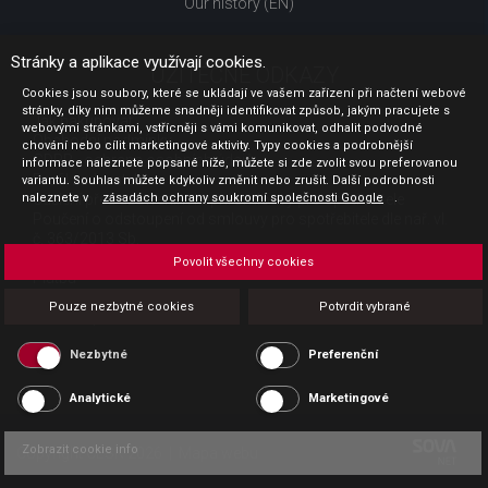
Our history (EN)
Stránky a aplikace využívají cookies.
UŽITEČNÉ ODKAZY
Cookies jsou soubory, které se ukládají ve vašem zařízení při načtení webové
stránky, díky nim můžeme snadněji identifikovat způsob, jakým pracujete s
Jak nakupovat
webovými stránkami, vstřícněji s vámi komunikovat, odhalit podvodné
Obchodní podmínky
chování nebo cílit marketingové aktivity. Typy cookies a podrobnější
GDPR - ochrana osobních údajů
informace naleznete popsané níže, můžete si zde zvolit svou preferovanou
Profil zadavatele
variantu. Souhlas můžete kdykoliv změnit nebo zrušit. Další podrobnosti
naleznete v
Sdělení před uzavřením kupní smlouvy pro spotřebitele
zásadách ochrany soukromí společnosti Google
.
Poučení o odstoupení od smlouvy pro spotřebitele dle nař. vl.
č. 363/2013 Sb.
Doprava
Povolit všechny cookies
Platba
Vrácení zboží
Pouze nezbytné cookies
Potvrdit vybrané
Povinná publicita
Nezbytné
Preferenční
Analytické
Marketingové
Zobrazit cookie info
Copyright CESK 2026 |
Mapa webu