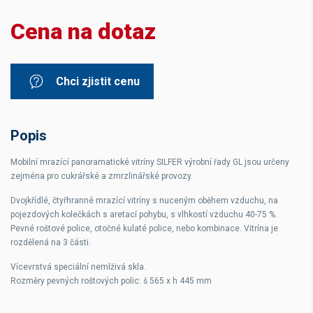
Cena na dotaz
Chci zjistit cenu
Popis
Mobilní mrazící panoramatické vitríny SILFER výrobní řady GL jsou určeny
zejména pro cukrářské a zmrzlinářské provozy.
Dvojkřídlé, čtyřhranné mrazící vitríny s nuceným oběhem vzduchu, na
pojezdových kolečkách s aretací pohybu, s vlhkostí vzduchu 40-75 %.
Pevné roštové police, otočné kulaté police, nebo kombinace. Vitrína je
rozdělená na 3 části.
Vícevrstvá speciální nemlživá skla.
Rozměry pevných roštových polic: š 565 x h 445 mm