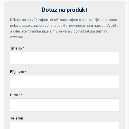
Dotaz na produkt
Děkujeme za váš zájem. Ať už máte zájem o podrobnější informace
nebo chcete znát jen cenu produktu, neváhejte nám napsat. Vyplňte
a odešlete formulář níže a my se vám v co nejkratším termínu
ozveme.
Jméno
*
Příjmení
*
E-mail
*
Telefon