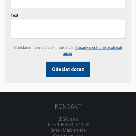
Text
Your website *
Odesláním formuláře přijímáte naše
Zásady o ochraně osobních
údajů
.
Odeslat dotaz
KONTAKT
CESK, s.r.o.
Jarní 1058/44i, 614 00
Brno - Maloměřice
Česká republika