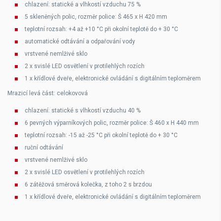
chlazení: statické a vlhkostí vzduchu 75 %
5 skleněných polic, rozměr police: Š 465 x H 420 mm
teplotní rozsah: +4 až +10 °C při okolní teplotě do + 30 °C
automatické odtávání a odpařování vody
vrstvené nemlživé sklo
2 x svislé LED osvětlení v protilehlých rozích
1 x křídlové dveře, elektronické ovládání s digitálním teploměrem
Mrazicí levá část: celokovová
chlazení: statické s vlhkostí vzduchu 40 %
6 pevných výparníkových polic, rozměr police: Š 460 x H 440 mm
teplotní rozsah: -15 až -25 °C při okolní teplotě do + 30 °C
ruční odtávání
vrstvené nemlživé sklo
2 x svislé LED osvětlení v protilehlých rozích
6 zátěžová směrová kolečka, z toho 2 s brzdou
1 x křídlové dveře, elektronické ovládání s digitálním teploměrem