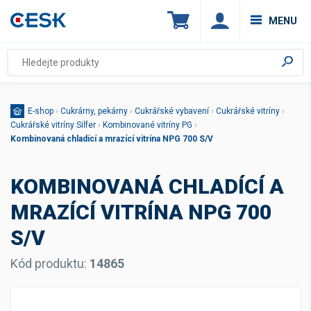
MENU
E-shop
›
Cukrárny, pekárny
›
Cukrářské vybavení
›
Cukrářské vitríny
›
Cukrářské vitríny Silfer
›
Kombinované vitríny PG
›
Kombinovaná chladící a mrazící vitrína NPG 700 S/V
KOMBINOVANÁ CHLADÍCÍ A
MRAZÍCÍ VITRÍNA NPG 700
S/V
Kód produktu:
14865