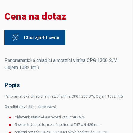
Cena na dotaz
Chci zjistit cenu
Panoramatická chladící a mrazící vitrína CPG 1200 S/V
Objem 1082 litrů
Popis
Panoramatická chladící a mrazící vitrína CPG 1200 S/V, Objem 1082 litrů
Chladící pravá část: celokovová
chlazení: statické a vlhkostí vzduchu 75 %
5 skleněných polic, rozměr police: Š 747 x H 420 mm
teplotní rozsah: +4 až +10 °C při okolní teplotě do + 30 °C