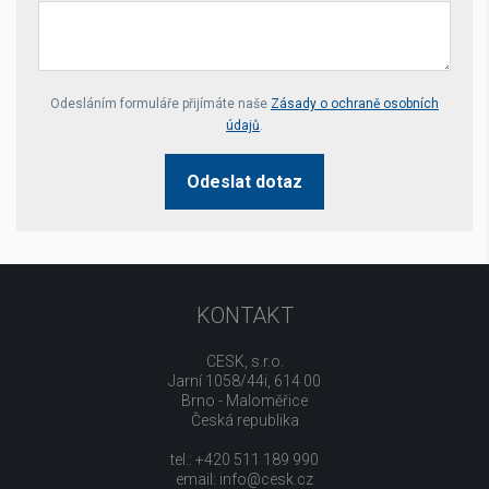
Your website *
Odesláním formuláře přijímáte naše
Zásady o ochraně osobních
údajů
.
Odeslat dotaz
KONTAKT
CESK, s.r.o.
Jarní 1058/44i, 614 00
Brno - Maloměřice
Česká republika
tel.: +420 511 189 990
email:
info@cesk.cz