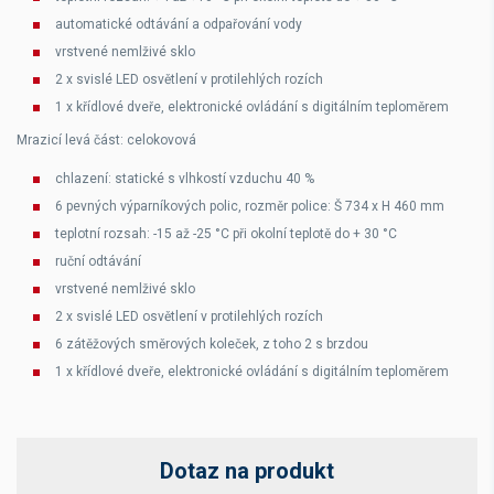
automatické odtávání a odpařování vody
vrstvené nemlživé sklo
2 x svislé LED osvětlení v protilehlých rozích
1 x křídlové dveře, elektronické ovládání s digitálním teploměrem
Mrazicí levá část: celokovová
chlazení: statické s vlhkostí vzduchu 40 %
6 pevných výparníkových polic, rozměr police: Š 734 x H 460 mm
teplotní rozsah: -15 až -25 °C při okolní teplotě do + 30 °C
ruční odtávání
vrstvené nemlživé sklo
2 x svislé LED osvětlení v protilehlých rozích
6 zátěžových směrových koleček, z toho 2 s brzdou
1 x křídlové dveře, elektronické ovládání s digitálním teploměrem
Dotaz na produkt