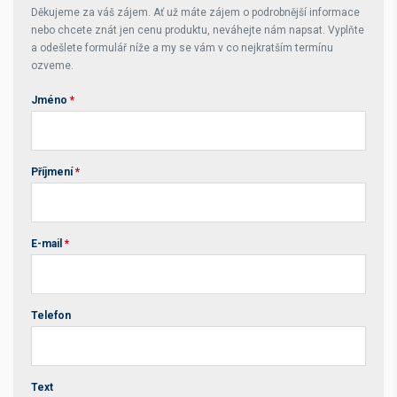
Děkujeme za váš zájem. Ať už máte zájem o podrobnější informace
nebo chcete znát jen cenu produktu, neváhejte nám napsat. Vyplňte
a odešlete formulář níže a my se vám v co nejkratším termínu
ozveme.
Jméno
*
Příjmení
*
E-mail
*
Telefon
Text