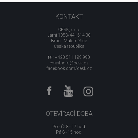
KONTAKT
CESK, s.r.o.
Jarní 1058/44i, 614 00
Brno - Maloměřice
Česká republika
tel.: +420 511 189 990
email:
info@cesk.cz
facebook.com/cesk.cz
OTEVÍRACÍ DOBA
Po - Čt 8 - 17 hod.
Pá 8 - 15 hod.