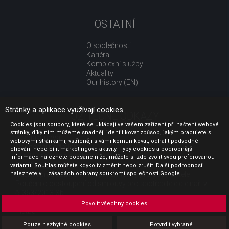
OSTATNÍ
O společnosti
Kariéra
Komplexní služby
Aktuality
Our history (EN)
Stránky a aplikace využívají cookies.
UŽITEČNÉ ODKAZY
Cookies jsou soubory, které se ukládají ve vašem zařízení při načtení webové
stránky, díky nim můžeme snadněji identifikovat způsob, jakým pracujete s
Jak nakupovat
webovými stránkami, vstřícněji s vámi komunikovat, odhalit podvodné
Obchodní podmínky
chování nebo cílit marketingové aktivity. Typy cookies a podrobnější
GDPR - ochrana osobních údajů
informace naleznete popsané níže, můžete si zde zvolit svou preferovanou
Profil zadavatele
variantu. Souhlas můžete kdykoliv změnit nebo zrušit. Další podrobnosti
naleznete v
Sdělení před uzavřením kupní smlouvy pro spotřebitele
zásadách ochrany soukromí společnosti Google
.
Poučení o odstoupení od smlouvy pro spotřebitele dle nař. vl.
č. 363/2013 Sb.
Doprava
Povolit všechny cookies
Platba
Vrácení zboží
Pouze nezbytné cookies
Potvrdit vybrané