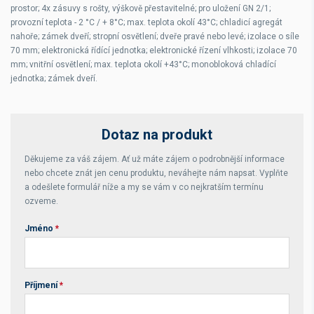
prostor; 4x zásuvy s rošty, výškově přestavitelné; pro uložení GN 2/1;
provozní teplota - 2 °C / + 8°C; max. teplota okolí 43°C; chladicí agregát
nahoře; zámek dveří; stropní osvětlení; dveře pravé nebo levé; izolace o síle
70 mm; elektronická řídící jednotka; elektronické řízení vlhkosti; izolace 70
mm; vnitřní osvětlení; max. teplota okolí +43°C; monobloková chladící
jednotka; zámek dveří.
Dotaz na produkt
Děkujeme za váš zájem. Ať už máte zájem o podrobnější informace
nebo chcete znát jen cenu produktu, neváhejte nám napsat. Vyplňte
a odešlete formulář níže a my se vám v co nejkratším termínu
ozveme.
Jméno
*
Příjmení
*