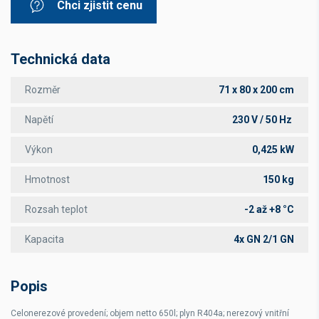
Chci zjistit cenu
Technická data
Rozměr
71 x 80 x 200 cm
Napětí
230 V / 50 Hz
Výkon
0,425 kW
Hmotnost
150 kg
Rozsah teplot
-2 až +8 °C
Kapacita
4x GN 2/1 GN
Popis
Celonerezové provedení; objem netto 650l; plyn R404a; nerezový vnitřní