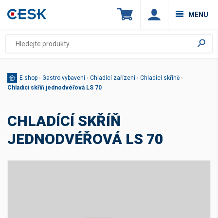
MENU
E-shop
›
Gastro vybavení
›
Chladící zařízení
›
Chladící skříně
›
Chladící skříň jednodvéřová LS 70
CHLADÍCÍ SKŘÍŇ
JEDNODVÉŘOVÁ LS 70