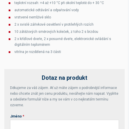
teplotní rozsah: +4 až +10 °C při okolní teplotě do + 30 °C
automatické odtávání a odpařování vody
vrstvené nemlživé sklo
2 x svislé zářivkové osvětlení v protilehlých rozích
10 zátěžových směrových koleček, z toho 2 s brzdou
2 x křídlové dveře, 2 x posuvné dveře, elektronické ovládání s
digitálním teploměrem
vitrína je rozdělená na 3 části
Dotaz na produkt
Děkujeme za váš zájem. Ať už máte zájem o podrobnější informace
nebo chcete znát jen cenu produktu, neváhejte nám napsat. Vyplňte
a odešlete formulář níže a my se vám v co nejkratším termínu
ozveme.
Jméno
*