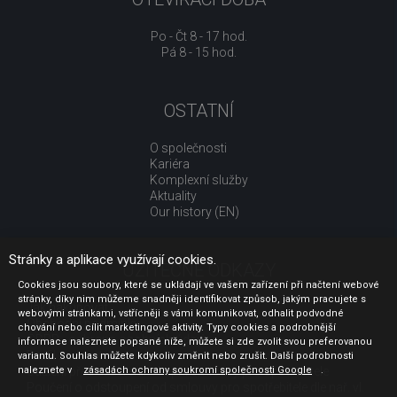
Po - Čt 8 - 17 hod.
Pá 8 - 15 hod.
OSTATNÍ
O společnosti
Kariéra
Komplexní služby
Aktuality
Our history (EN)
Stránky a aplikace využívají cookies.
UŽITEČNÉ ODKAZY
Cookies jsou soubory, které se ukládají ve vašem zařízení při načtení webové
stránky, díky nim můžeme snadněji identifikovat způsob, jakým pracujete s
Jak nakupovat
webovými stránkami, vstřícněji s vámi komunikovat, odhalit podvodné
Obchodní podmínky
chování nebo cílit marketingové aktivity. Typy cookies a podrobnější
GDPR - ochrana osobních údajů
informace naleznete popsané níže, můžete si zde zvolit svou preferovanou
Profil zadavatele
variantu. Souhlas můžete kdykoliv změnit nebo zrušit. Další podrobnosti
naleznete v
Sdělení před uzavřením kupní smlouvy pro spotřebitele
zásadách ochrany soukromí společnosti Google
.
Poučení o odstoupení od smlouvy pro spotřebitele dle nař. vl.