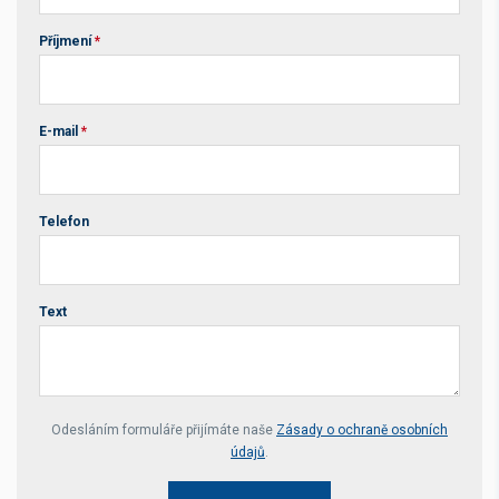
Příjmení
*
E-mail
*
Telefon
Text
Your website *
Odesláním formuláře přijímáte naše
Zásady o ochraně osobních
údajů
.