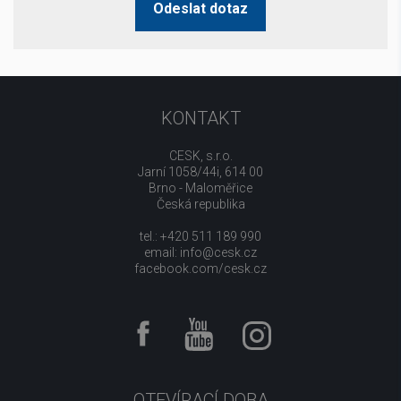
Odeslat dotaz
KONTAKT
CESK, s.r.o.
Jarní 1058/44i, 614 00
Brno - Maloměřice
Česká republika
tel.: +420 511 189 990
email:
info@cesk.cz
facebook.com/cesk.cz
OTEVÍRACÍ DOBA