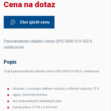
Cena na dotaz
Chci zjistit cenu
Panoramatická chladící vitrína QPS 3000 V/V-SD/V,
celokovová
Popis
Trojitá panoramatická chladící vitrína QPS 3000 V/V-SD/V, celokovová
chlazení: s nuceným oběhem vzduchu a vlhkostí vzduchu 75 %
objem: 264+528+264 litrů
4x3 nastavitelných skleněných polic
rozměr police: Š 700 x H 410 mm