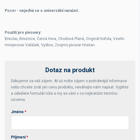
Pozor - nejedná se o univerzální naražeč.
Použití pro pivovary:
Břeclav, Březnice, Černá Hora, Chodová Planá, Originál Kofola, Vsetín
minipivovar Valášek, Vyškov, Znojmo pivovar Hostan.
Dotaz na produkt
Děkujeme za váš zájem. Ať už máte zájem o podrobnější informace
nebo chcete znát jen cenu produktu, neváhejte nám napsat. Vyplňte
a odešlete formulář níže a my se vám v co nejkratším termínu
ozveme.
Jméno
*
Příjmení
*