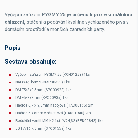
V
ýčepní zařízení
PYGMY 25 je určeno k profesionálnímu
chlazení,
stáčení a podávání kvalitně vychlazeného piva v
domácím prostředí a menších zahradních party.
Popis
Sestava obsahuje:
Výčepní zařízení PYGMY 25 (KCH01228) 1ks
Naražeč kombi (NAR00438) 1ks
DM F5/8x9,5mm (SPO00923) 1ks
DM F5/8x8mm (SPO00935) 1ks
Hadice 6,7 x 9,5mm nápojová (HAD00165) 2m
Hadice 6 x 8mm vzduchová (HAD01940) 2m
Redukční ventil MM N2 1st. W24,32 (RED00842) 1ks
JG F7/16 x 8mm (SPO01559) 1ks