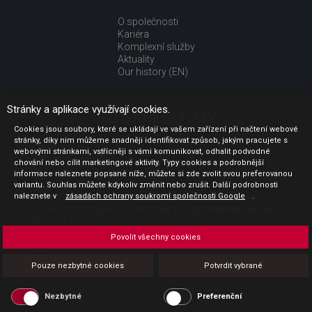
O společnosti
Kariéra
Komplexní služby
Aktuality
Our history (EN)
Stránky a aplikace využívají cookies.
UŽITEČNÉ ODKAZY
Cookies jsou soubory, které se ukládají ve vašem zařízení při načtení webové
stránky, díky nim můžeme snadněji identifikovat způsob, jakým pracujete s
Jak nakupovat
webovými stránkami, vstřícněji s vámi komunikovat, odhalit podvodné
Obchodní podmínky
chování nebo cílit marketingové aktivity. Typy cookies a podrobnější
GDPR - ochrana osobních údajů
informace naleznete popsané níže, můžete si zde zvolit svou preferovanou
Profil zadavatele
variantu. Souhlas můžete kdykoliv změnit nebo zrušit. Další podrobnosti
naleznete v
Sdělení před uzavřením kupní smlouvy pro spotřebitele
zásadách ochrany soukromí společnosti Google
.
Poučení o odstoupení od smlouvy pro spotřebitele dle nař. vl.
č. 363/2013 Sb.
Doprava
Povolit všechny cookies
Platba
Vrácení zboží
Pouze nezbytné cookies
Potvrdit vybrané
Povinná publicita
Nezbytné
Preferenční