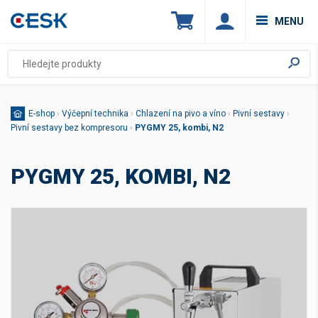
MENU
E-shop
›
Výčepní technika
›
Chlazení na pivo a víno
›
Pivní sestavy
›
Pivní sestavy bez kompresoru
›
PYGMY 25, kombi, N2
PYGMY 25, KOMBI, N2