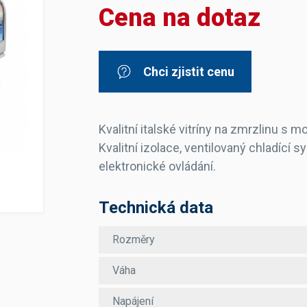
Cena na dotaz
Dávkovače vody
Páky
Sítka
Transportní vozíky
Hadičky do mlékovek
Nádoby na vodu
Hrnce a pánve
Nádoby na sedlinu
Odkapní mřížky
Chci zjistit cenu
Násypky kávy
Kuchyňské pomůcky
Kvalitní italské vitríny na zmrzlinu s m
Kvalitní izolace, ventilovaný chladící 
elektronické ovládání.
Technická data
Sanitace
Sanitační technika
Rozměry
Čistící prostředky
Náhradní díly
Váha
Napájení