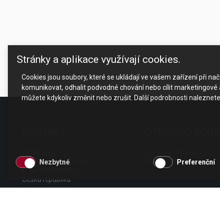
Stránky a aplikace využívají cookies.
Cookies jsou soubory, které se ukládají ve vašem zařízení při n
komunikovat, odhalit podvodné chování nebo cílit marketingové a
můžete kdykoliv změnit nebo zrušit. Další podrobnosti naleznet
KONTAKT
OTEVÍRACÍ DOBA
CESK, s.r.o.
Po - Čt 8 - 17 hod.
Jarní 1058/44i, 614 00
Pá 8 - 15 hod.
Nezbytné
Preferenční
Brno - Maloměřice
Česká republika
tel.: +420 511 189 990
email:
info@cesk.cz
facebook.com/cesk.cz