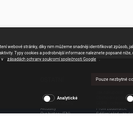
ačtení webové stránky, díky nim můžeme snadněji identifikovat způsob, j
ktivity. Typy cookies a podrobnější informace naleznete popsané níže,
e v
zásadách ochrany soukromí společnosti Google
.
OSTATNÍ
UŽITEČNÉ O
Pouze nezbytné c
O společnosti
Jak nakupovat
Kariéra
Obchodní podmínk
Analytické
Komplexní služby
GDPR - ochrana os
Aktuality
Profil zadavatele
Our history (EN)
Sdělení před uzavř
spotřebitele
Poučení o odstoup
spotřebitele dle nař.