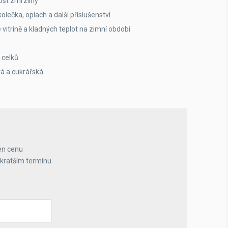
ost zmrzliny
olečka, oplach a další příslušenství
vitríně a kladných teplot na zimní období
 celků
vá a cukrářská
en cenu
jkratším termínu