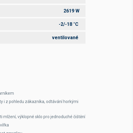
2619 W
-2/-18 °C
ventilované
parníkem
ty i z pohledu zákazníka, odtávání horkými
ti mlžení, výklopné sklo pro jednoduché čištění
dvířka