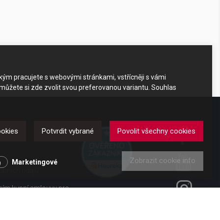
akým pracujete s webovými stránkami, vstřícněji s vámi
 můžete si zde zvolit svou preferovanou variantu. Souhlas
DKAZY
ookies
Potvrdit vybrané
Povolit všechny cookies
Zobrazit cookie info
y
Marketingové
obních údajů
ením kupní smlouvy pro
ení od smlouvy pro
 vl. č. 363/2013 Sb.