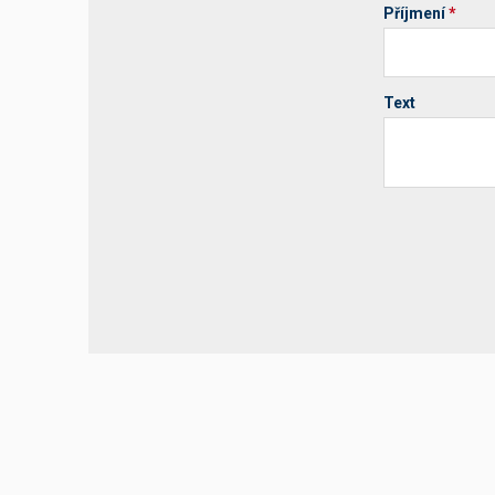
Příjmení
*
Text
Your website 