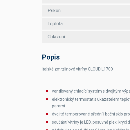
Příkon
Teplota
Chlazení
Popis
Italské zmrzlinové vitríny CLOUD L1700
ventilovaný chladící systém s dvojitým vý
elektronický termostat s ukazatelem teplo
parami
dvojité temperované přední i boční sklo pro
součástí vitríny je LED, posuvné plexi krycí 