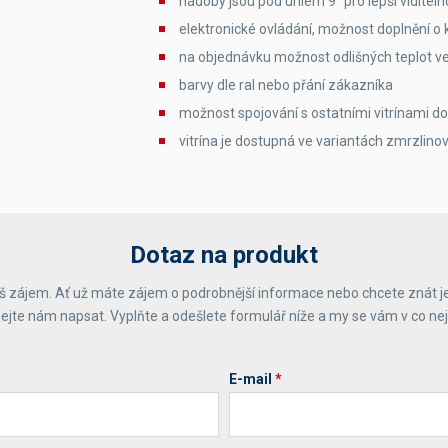
nádoby jsou pod úhlem 9° pro lepší viditeln
elektronické ovládání, možnost doplnění o k
na objednávku možnost odlišných teplot ve 
barvy dle ral nebo přání zákazníka
možnost spojování s ostatními vitrínami do
vitrína je dostupná ve variantách zmrzlino
Dotaz na produkt
 zájem. Ať už máte zájem o podrobnější informace nebo chcete znát j
ejte nám napsat. Vyplňte a odešlete formulář níže a my se vám v co ne
E-mail
*