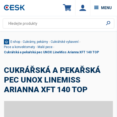
MENU
E-shop
›
Cukrárny, pekárny
›
Cukrářské vybavení
›
Pece a konvektomaty
›
Malé pece
›
Cukrářská a pekařská pec UNOX LineMiss Arianna XFT 140 TOP
CUKRÁŘSKÁ A PEKAŘSKÁ
PEC UNOX LINEMISS
ARIANNA XFT 140 TOP