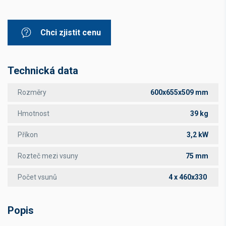
Chci zjistit cenu
Technická data
Rozměry
600x655x509 mm
Hmotnost
39 kg
Příkon
3,2 kW
Rozteč mezi vsuny
75 mm
Počet vsunů
4 x 460x330
Popis