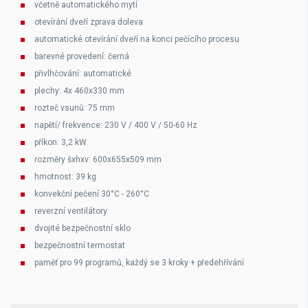
včetně automatického mytí
otevírání dveří zprava doleva
automatické otevírání dveří na konci pečícího procesu
barevné provedení: černá
přivlhčování: automatické
plechy: 4x 460x330 mm
rozteč vsunů: 75 mm
napětí/ frekvence: 230 V / 400 V / 50-60 Hz
příkon: 3,2 kW
rozměry šxhxv: 600x655x509 mm
hmotnost: 39 kg
konvekční pečení 30°C - 260°C
reverzní ventilátory
dvojité bezpečnostní sklo
bezpečnostní termostat
paměť pro 99 programů, každý se 3 kroky + předehřívání