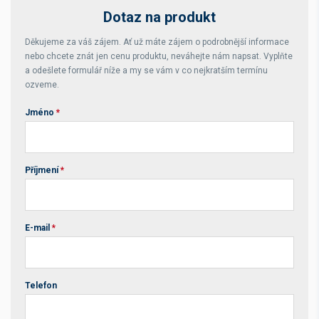
Dotaz na produkt
Děkujeme za váš zájem. Ať už máte zájem o podrobnější informace
nebo chcete znát jen cenu produktu, neváhejte nám napsat. Vyplňte
a odešlete formulář níže a my se vám v co nejkratším termínu
ozveme.
Jméno
*
Příjmení
*
E-mail
*
Telefon