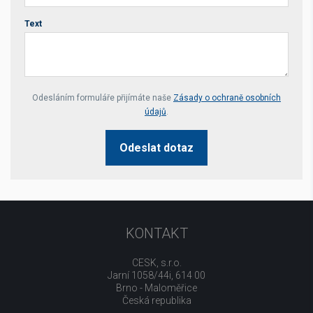
Text
Your website *
Odesláním formuláře přijímáte naše
Zásady o ochraně osobních
údajů
.
Odeslat dotaz
KONTAKT
CESK, s.r.o.
Jarní 1058/44i, 614 00
Brno - Maloměřice
Česká republika