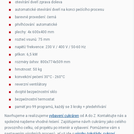
otevírání dveří zprava doleva
automatické otevírání dveří na konci pečícího procesu
barevné provedení: černá
přivlhčování: automatické
plechy: 4x 600x400 mm
rozteč vsunů: 75 mm
napětí/ frekvence: 230 V / 400 V / 50-60 Hz
příkon: 6,5 kW
rozměry šxhxv: 800x774x509 mm
hmotnost: 50 kg
konvekční pečení 30°C - 260°C
reverzní ventilátory
dvojité bezpečnostní sklo
bezpečnostní termostat
paměť pro 99 programů, každý se 3 kroky + předehřívání
Navrhujeme a realizujeme
vybavení cukráren
od A do Z. Kontaktujte nás a
společně najdeme vhodné řešení. Zajišťujeme návrh cukrárny jako celého
provozního celku, od projektu po interiér a vybavení. Pomůžeme vám s
nastavením výrobních procesů, ať už jde o
výrobu čokolády
,
cukroví,