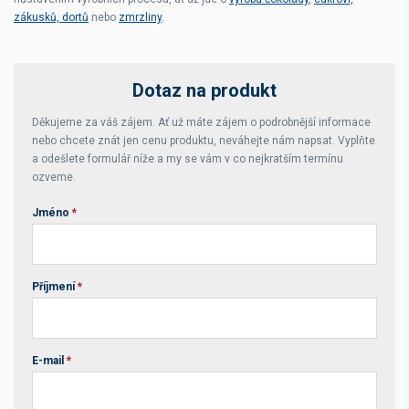
zákusků, dortů
nebo
zmrzliny
.
Dotaz na produkt
Děkujeme za váš zájem. Ať už máte zájem o podrobnější informace
nebo chcete znát jen cenu produktu, neváhejte nám napsat. Vyplňte
a odešlete formulář níže a my se vám v co nejkratším termínu
ozveme.
Jméno
*
Příjmení
*
E-mail
*