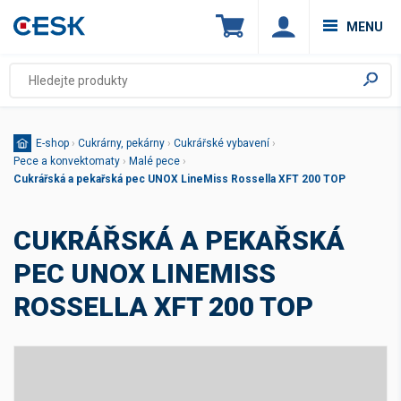
MENU
E-shop
›
Cukrárny, pekárny
›
Cukrářské vybavení
›
Pece a konvektomaty
›
Malé pece
›
Cukrářská a pekařská pec UNOX LineMiss Rossella XFT 200 TOP
CUKRÁŘSKÁ A PEKAŘSKÁ
PEC UNOX LINEMISS
ROSSELLA XFT 200 TOP