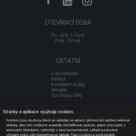
OTEVÍRACÍ DOBA
Po - Čt 8 - 17 hod.
Pá 8 - 15 hod.
OSTATNÍ
O společnosti
Kariéra
Komplexní služby
Aktuality
Our history (EN)
Stránky a aplikace využívají cookies.
UŽITEČNÉ ODKAZY
Cookies jsou soubory, které se ukládají ve vašem zařízení při načtení webové
stránky, díky nim můžeme snadněji identifikovat způsob, jakým pracujete s
Jak nakupovat
webovými stránkami, vstřícněji s vámi komunikovat, odhalit podvodné
Obchodní podmínky
chování nebo cílit marketingové aktivity. Typy cookies a podrobnější