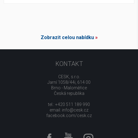
Zobrazit celou nabídku
»
KONTAKT
CESK, s.r.o.
Jarní 1058/44i, 614 00
Brno - Maloměřice
Česká republika
tel.: +420 511 189 990
email:
info@cesk.cz
facebook.com/cesk.cz