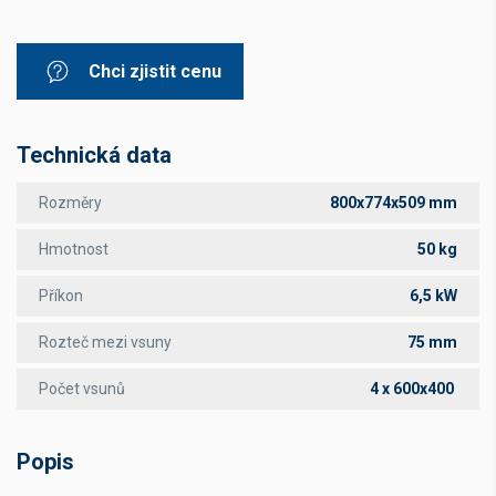
Chci zjistit cenu
Technická data
Rozměry
800x774x509 mm
Hmotnost
50 kg
Příkon
6,5 kW
Rozteč mezi vsuny
75 mm
Počet vsunů
4 x 600x400
Popis