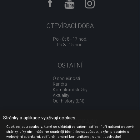
OTEVÍRACÍ DOBA
Po - Čt 8 - 17 hod.
Pá 8 - 15 hod.
OSTATNÍ
O společnosti
Kariéra
Komplexní služby
Aktuality
Our history (EN)
Stránky a aplikace využívají cookies.
UŽITEČNÉ ODKAZY
Cookies jsou soubory, které se ukládají ve vašem zařízení při načtení webové
stránky, díky nim můžeme snadněji identifikovat způsob, jakým pracujete s
Jak nakupovat
webovými stránkami, vstřícněji s vámi komunikovat, odhalit podvodné