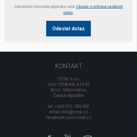
Your website *
Odesláním formuláře přijímáte naše
Zásady o ochraně osobních
údajů
.
Odeslat dotaz
KONTAKT
CESK, s.r.o.
Jarní 1058/44i, 614 00
Brno - Maloměřice
Česká republika
tel.: +420 511 189 990
email:
info@cesk.cz
facebook.com/cesk.cz