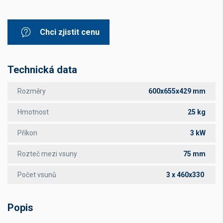
Chci zjistit cenu
Technická data
Rozměry
600x655x429 mm
Hmotnost
25 kg
Příkon
3 kW
Rozteč mezi vsuny
75 mm
Počet vsunů
3 x 460x330
Popis