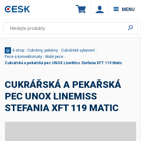
MENU
E-shop
›
Cukrárny, pekárny
›
Cukrářské vybavení
›
Pece a konvektomaty
›
Malé pece
›
Cukrářská a pekařská pec UNOX LineMiss Stefania XFT 119 Matic
CUKRÁŘSKÁ A PEKAŘSKÁ
PEC UNOX LINEMISS
STEFANIA XFT 119 MATIC