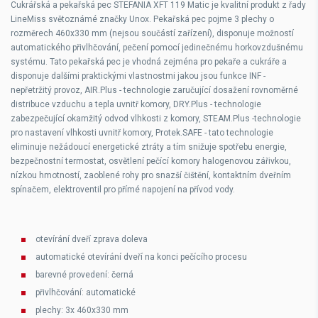
Cukrářská a pekařská pec STEFANIA XFT 119 Matic je kvalitní produkt z řady
LineMiss světoznámé značky Unox. Pekařská pec pojme 3 plechy o
rozměrech 460x330 mm (nejsou součástí zařízení), disponuje možností
automatického přivlhčování, pečení pomocí jedinečnému horkovzdušnému
systému. Tato pekařská pec je vhodná zejména pro pekaře a cukráře a
disponuje dalšími praktickými vlastnostmi jakou jsou funkce INF -
nepřetržitý provoz, AIR.Plus - technologie zaručující dosažení rovnoměrné
distribuce vzduchu a tepla uvnitř komory, DRY.Plus - technologie
zabezpečující okamžitý odvod vlhkosti z komory, STEAM.Plus -technologie
pro nastavení vlhkosti uvnitř komory, Protek.SAFE - tato technologie
eliminuje nežádoucí energetické ztráty a tím snižuje spotřebu energie,
bezpečnostní termostat, osvětlení pečící komory halogenovou zářivkou,
nízkou hmotností, zaoblené rohy pro snazší čištění, kontaktním dveřním
spínačem, elektroventil pro přímé napojení na přívod vody.
otevírání dveří zprava doleva
automatické otevírání dveří na konci pečícího procesu
barevné provedení: černá
přivlhčování: automatické
plechy: 3x 460x330 mm