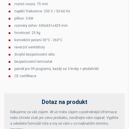
rozteč vsunů: 75 mm
napětí/ frekvence: 230 V / 50-60 Hz
příkon: 3 kW
rozměry šxhxv: 600x651x429 mm
hmotnost: 25 kg
konvekční pečení 30°C - 260°C
reverzní ventilátory
dvojité bezpečnostní sklo
bezpečnostní termostat
paměť pro 99 programů, každý se 3 kroky + předehřátí
CE certifikace
Dotaz na produkt
Děkujeme za váš zájem. Ať už máte zájem o podrobnější informace
nebo chcete znát jen cenu produktu, neváhejte nám napsat. Vyplňte
a odešlete formulář níže a my se vám v co nejkratším termínu