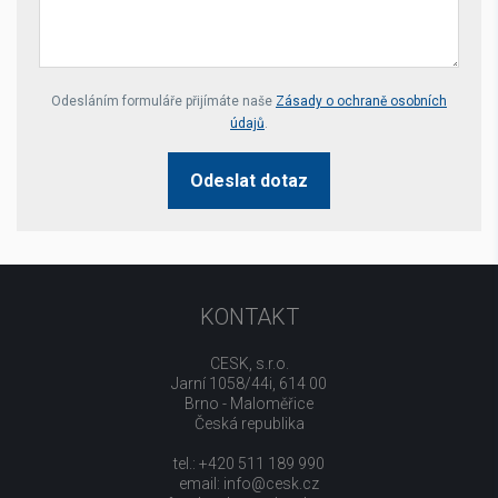
Your website *
Odesláním formuláře přijímáte naše
Zásady o ochraně osobních
údajů
.
Odeslat dotaz
KONTAKT
CESK, s.r.o.
Jarní 1058/44i, 614 00
Brno - Maloměřice
Česká republika
tel.: +420 511 189 990
email:
info@cesk.cz