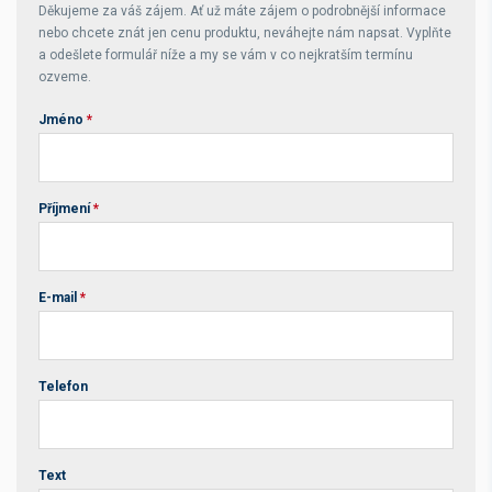
Děkujeme za váš zájem. Ať už máte zájem o podrobnější informace
nebo chcete znát jen cenu produktu, neváhejte nám napsat. Vyplňte
a odešlete formulář níže a my se vám v co nejkratším termínu
ozveme.
Jméno
*
Příjmení
*
E-mail
*
Telefon
Text