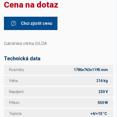
Cena na dotaz
Chci zjistit cenu
Cukrářská vitrína GILDA
Technická data
Rozměry
1786x763x1195 mm
Váha
216 kg
Napájení
230 V
Příkon
550 W
Teplota
+4/+10 °C