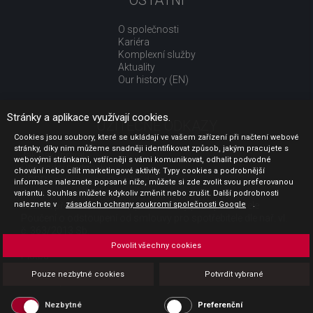
OSTATNÍ
O společnosti
Kariéra
Komplexní služby
Aktuality
Our history (EN)
Stránky a aplikace využívají cookies.
UŽITEČNÉ ODKAZY
Cookies jsou soubory, které se ukládají ve vašem zařízení při načtení webové
stránky, díky nim můžeme snadněji identifikovat způsob, jakým pracujete s
Jak nakupovat
webovými stránkami, vstřícněji s vámi komunikovat, odhalit podvodné
Obchodní podmínky
chování nebo cílit marketingové aktivity. Typy cookies a podrobnější
GDPR - ochrana osobních údajů
informace naleznete popsané níže, můžete si zde zvolit svou preferovanou
Profil zadavatele
variantu. Souhlas můžete kdykoliv změnit nebo zrušit. Další podrobnosti
naleznete v
Sdělení před uzavřením kupní smlouvy pro spotřebitele
zásadách ochrany soukromí společnosti Google
.
Poučení o odstoupení od smlouvy pro spotřebitele dle nař. vl.
č. 363/2013 Sb.
Doprava
Povolit všechny cookies
Platba
Vrácení zboží
Pouze nezbytné cookies
Potvrdit vybrané
Povinná publicita
Nezbytné
Preferenční