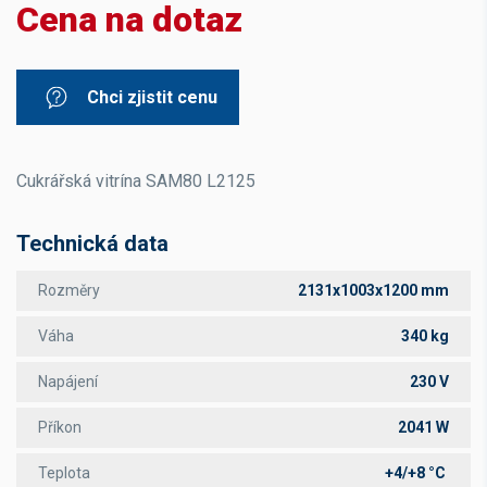
Cena na dotaz
Chci zjistit cenu
Cukrářská vitrína SAM80 L2125
Technická data
Rozměry
2131x1003x1200 mm
Váha
340 kg
Napájení
230 V
Příkon
2041 W
Teplota
+4/+8 °C