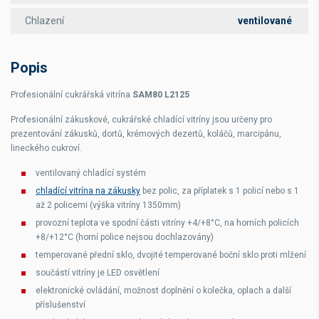
Chlazení
ventilované
Popis
Profesionální cukrářská vitrína
SAM80 L2125
Profesionální zákuskové, cukrářské chladící vitríny jsou určeny pro
prezentování zákusků, dortů, krémových dezertů, koláčů, marcipánu,
lineckého cukroví.
ventilovaný chladící systém
chladící vitrína na zákusky
bez polic, za příplatek s 1 policí nebo s 1
až 2 policemi (výška vitríny 1350mm)
provozní teplota ve spodní části vitríny +4/+8°C, na horních policích
+8/+12°C (horní police nejsou dochlazovány)
temperované přední sklo, dvojité temperované boční sklo proti mlžení
součástí vitríny je LED osvětlení
elektronické ovládání, možnost doplnění o kolečka, oplach a další
příslušenství