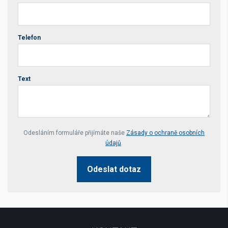
Telefon
Text
Your website *
Odesláním formuláře přijímáte naše
Zásady o ochraně osobních
údajů
.
Odeslat dotaz