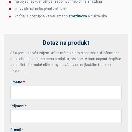
na objednávku možnost záporných teplot na zmrzlinu
barvy dle ral nebo přání zákazníka
vitrína je dostupná ve variantách
zmrzlinová
a cukrářská
Dotaz na produkt
Děkujeme za váš zájem. Ať už máte zájem o podrobnější informace
nebo chcete znát jen cenu produktu, neváhejte nám napsat. Vyplňte
a odešlete formulář níže a my se vám v co nejkratším termínu
ozveme.
Jméno
*
Příjmení
*
E-mail
*