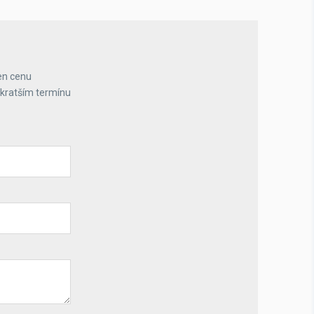
en cenu
jkratším termínu