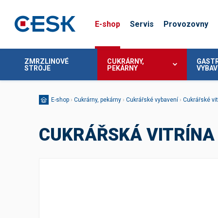
E-shop
Servis
Provozovny
ZMRZLINOVÉ
CUKRÁRNY,
GAST
STROJE
PEKÁRNY
VYBAV
Zmrzlinářské vybavení
Roboty, mixéry, kutry
Výrobníky sody a vody
Kávovary pro domácnost
Domácí kuchyňské roboty
Rychlovarné konvice
Zmrzlinové stroje
Profesionální roboty
Stolní výrobníky sody
Domácí automatické kávovary
Šokery a konzervátory
Mixéry
E-shop
›
Cukrárny, pekárny
›
Cukrářské vybavení
›
Cukrářské vit
Zmrzlinové vitríny
Podstolní výrobníky sody
Pákové kávovary pro domácnost
CUKRÁŘSKÁ VITRÍNA 
Zmrzlinové příslušenství
Baterie k sodobarům
Kontaktní grily
Mlýnky kávy
Příslušenství k sodobarům
Výrobníky ledové tříště
Distribuce jídel
Kontaktní grily
Náhradní díly ke grilům
Výčepní pistole pro výrobníky sody
Stroje na ledovou tříšť
Gastro vozíky
Termopotry na převoz jídla
Výrobníky sorbetu
Repasované sodobary
Směsi na ledovou tříšť
Sekáčky
Příslušenství ke kávovarům
Elektronické evidenční systémy
Příslušenství na ledovou tříšť
Šálky na kávu
Sklenice
Termohrnky
Dávkovaní destilátů
Evidence piva a vína