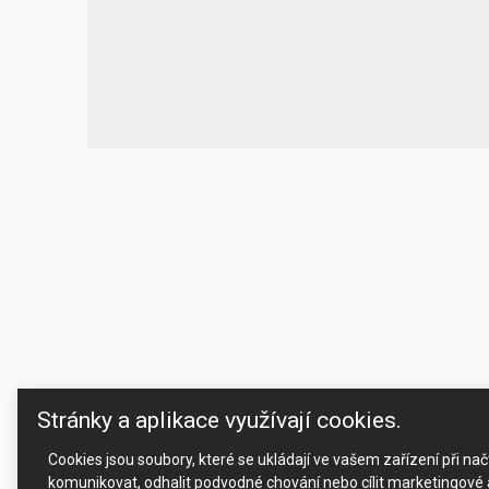
Your website 
Stránky a aplikace využívají cookies.
Cookies jsou soubory, které se ukládají ve vašem zařízení při n
komunikovat, odhalit podvodné chování nebo cílit marketingové a