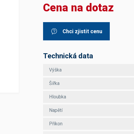
Cena na dotaz
Dávkovače vody
Páky
Sítka
Transportní vozíky
Hadičky do mlékovek
Nádoby na vodu
Hrnce a pánve
Nádoby na sedlinu
Odkapní mřížky
Chci zjistit cenu
Násypky kávy
Kuchyňské pomůcky
Technická data
Výška
Šířka
Sanitace
Hloubka
Sanitační technika
Čistící prostředky
Napětí
Náhradní díly
Příkon