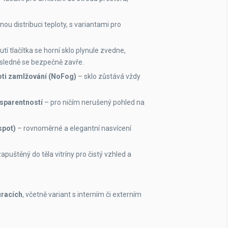
ou distribuci teploty, s variantami pro
utí tlačítka se horní sklo plynule zvedne,
sledně se bezpečně zavře.
oti zamlžování (NoFog)
– sklo zůstává vždy
sparentností
– pro ničím nerušený pohled na
spot)
– rovnoměrné a elegantní nasvícení
apuštěný do těla vitríny pro čistý vzhled a
uracích
, včetně variant s interním či externím