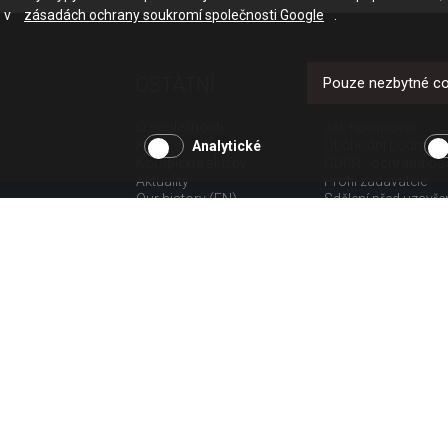
e v
zásadách ochrany soukromí společnosti Google
.
OSTATNÍ
UŽITEČNÉ O
Pouze nezbytné c
O společnosti
Jak nakupovat
Kariéra
Obchodní podmínk
Analytické
Komplexní služby
GDPR - ochrana os
Aktuality
Profil zadavatele
Our history (EN)
Sdělení před uzavř
spotřebitele
Poučení o odstoup
spotřebitele dle nař.
Doprava
Platba
Vrácení zboží
Povinná publicita