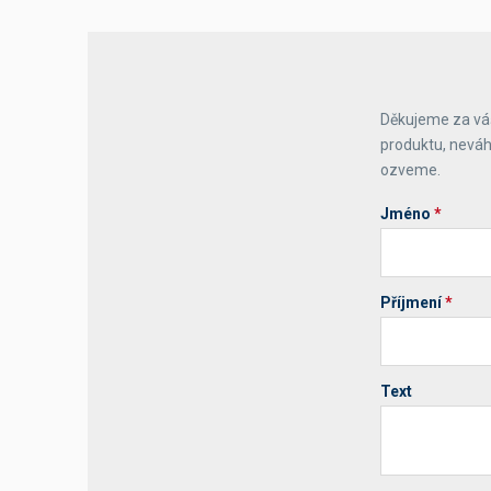
Děkujeme za váš
produktu, neváh
ozveme.
Jméno
*
Příjmení
*
Text