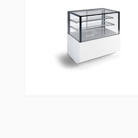
Kurzy, workshopy a semináře
Konvičky na mléko
Pěchovadla na kávu
Evidence POSTMIX
Koktejlové automaty
Nerezový program
Vakuové dózy
Filtrační konvice
Průtokoměry a sensory
Láhve na pití
Odklepávače na kávu
Ostatní příslušenství
Odpadkové koše
Dřezy nástěnné
Čištění a údržba
Vodní filtry do kávovaru
Mycí stoly
Pracovní stoly
Změkčovače vody pro kávovary
Skladování potravin
Mixéry Nutribullet
Výčepní stojany
Keramické výčepní stojany
Kovové výčepní stojany
Dřevěné výčepní stojany