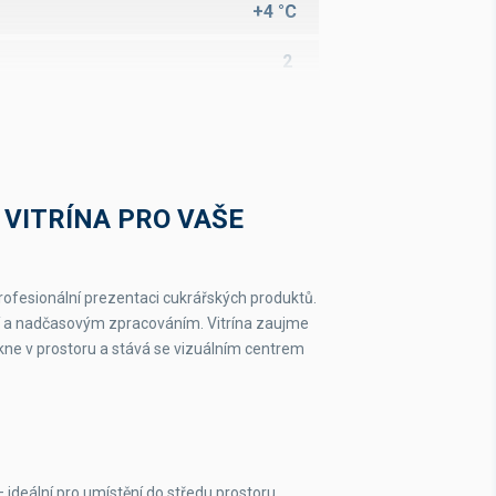
+4 °C
2
140 kg
ventilované
R290/R452a
 VITRÍNA PRO VAŠE
automatické
rofesionální prezentaci cukrářských produktů.
ií a nadčasovým zpracováním. Vitrína zaujme
nikne v prostoru a stává se vizuálním centrem
:
 ideální pro umístění do středu prostoru,