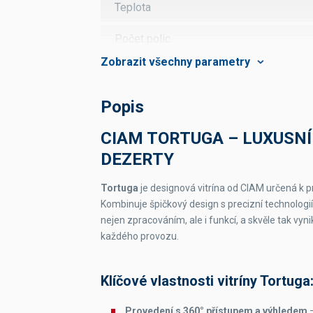
Teplota
Počet polic
Hmotnost
Chlazení
Popis
Chladicí plyn
CIAM TORTUGA – LUXUSNÍ
DEZERTY
Odmrazování
Tortuga
je designová vitrína od CIAM určená k p
Kombinuje špičkový design s precizní technolog
nejen zpracováním, ale i funkcí, a skvěle tak vy
každého provozu.
Klíčové vlastnosti vitríny Tortuga
Provedení s 360° přístupem a výhledem
–