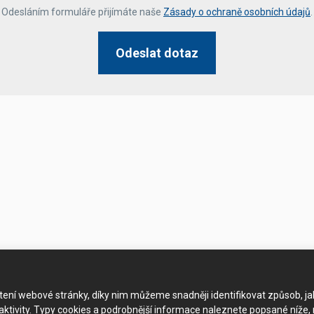
*
Odesláním formuláře přijímáte naše
Zásady o ochraně osobních údajů
.
Odeslat dotaz
ačtení webové stránky, díky nim můžeme snadněji identifikovat způsob, j
ktivity. Typy cookies a podrobnější informace naleznete popsané níže,