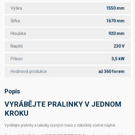
Výška
1550 mm
Šířka
1670 mm
Hloubka
920 mm
Napětí
230 V
Příkon
3,5 kW
Hodinová produkce
až 360 forem
Popis
VYRÁBĚJTE PRALINKY V JEDNOM
KROKU
Vyrábějte pralinky a tabulky různých tvarů z čokolády včetně náplně.