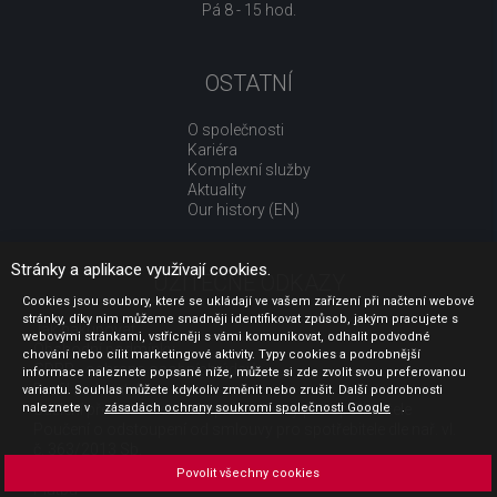
Pá 8 - 15 hod.
OSTATNÍ
O společnosti
Kariéra
Komplexní služby
Aktuality
Our history (EN)
Stránky a aplikace využívají cookies.
UŽITEČNÉ ODKAZY
Cookies jsou soubory, které se ukládají ve vašem zařízení při načtení webové
stránky, díky nim můžeme snadněji identifikovat způsob, jakým pracujete s
Jak nakupovat
webovými stránkami, vstřícněji s vámi komunikovat, odhalit podvodné
Obchodní podmínky
chování nebo cílit marketingové aktivity. Typy cookies a podrobnější
GDPR - ochrana osobních údajů
informace naleznete popsané níže, můžete si zde zvolit svou preferovanou
Profil zadavatele
variantu. Souhlas můžete kdykoliv změnit nebo zrušit. Další podrobnosti
naleznete v
Sdělení před uzavřením kupní smlouvy pro spotřebitele
zásadách ochrany soukromí společnosti Google
.
Poučení o odstoupení od smlouvy pro spotřebitele dle nař. vl.
č. 363/2013 Sb.
Doprava
Povolit všechny cookies
Platba