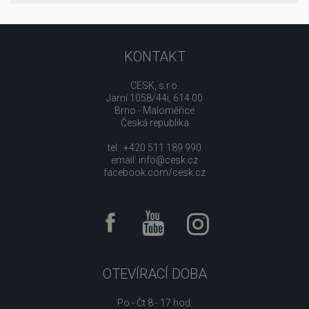
KONTAKT
CESK, s.r.o.
Jarní 1058/44i, 614 00
Brno - Maloměřice
Česká republika
tel.: +420 511 189 990
email:
info@cesk.cz
facebook.com/cesk.cz
OTEVÍRACÍ DOBA
Po - Čt 8 - 17 hod.