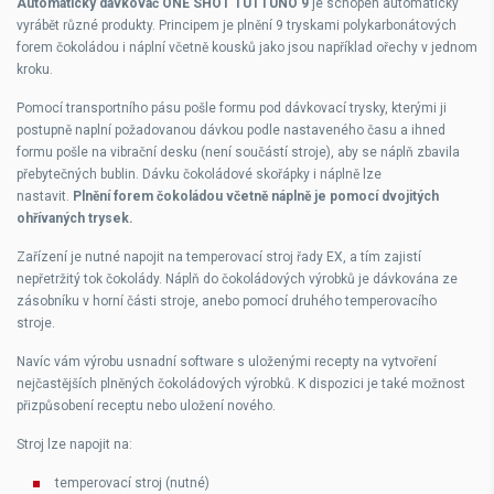
Automatický dávkovač ONE SHOT TUTTUNO 9
je schopen automaticky
vyrábět různé produkty. Principem je plnění 9 tryskami polykarbonátových
forem čokoládou i náplní včetně kousků jako jsou například ořechy v jednom
kroku.
Pomocí transportního pásu pošle formu pod dávkovací trysky, kterými ji
postupně naplní požadovanou dávkou podle nastaveného času a ihned
formu pošle na vibrační desku (není součástí stroje), aby se náplň zbavila
přebytečných bublin. Dávku čokoládové skořápky i náplně lze
nastavit.
Plnění forem čokoládou včetně náplně je pomocí dvojitých
ohřívaných trysek.
Zařízení je nutné napojit na temperovací stroj řady EX, a tím zajistí
nepřetržitý tok čokolády. Náplň do čokoládových výrobků je dávkována ze
zásobníku v horní části stroje, anebo pomocí druhého temperovacího
stroje.
Navíc vám výrobu usnadní software s uloženými recepty na vytvoření
nejčastějších plněných čokoládových výrobků. K dispozici je také možnost
přizpůsobení receptu nebo uložení nového.
Stroj lze napojit na:
temperovací stroj (nutné)