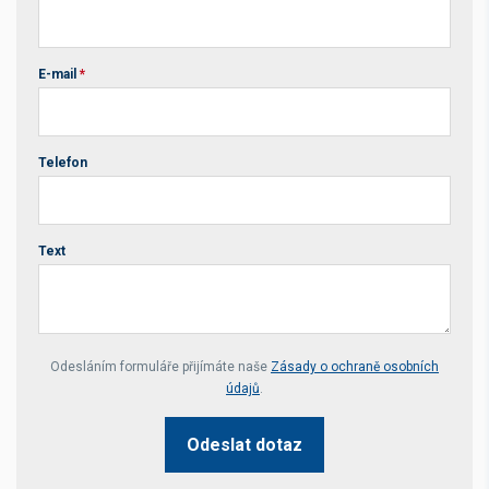
E-mail
*
Telefon
Text
Your website *
Odesláním formuláře přijímáte naše
Zásady o ochraně osobních
údajů
.
Odeslat dotaz