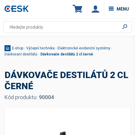
MENU
E-shop
›
Výčepní technika
›
Elektronické evidenční systémy
›
Dávkovaní destilátů
›
Dávkovače destilátů 2 cl černé
DÁVKOVAČE DESTILÁTŮ 2 CL
ČERNÉ
Kód produktu:
90004