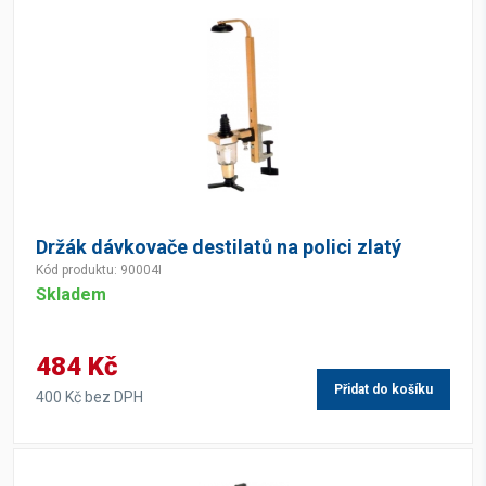
Držák dávkovače destilatů na polici zlatý
Kód produktu: 90004I
Skladem
484 Kč
Přidat do košíku
400 Kč bez DPH