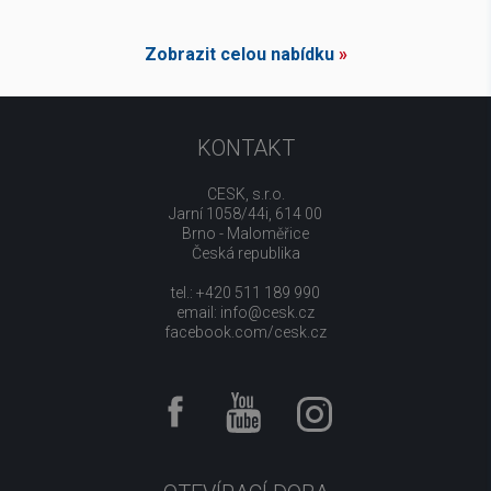
Zobrazit celou nabídku
»
KONTAKT
CESK, s.r.o.
Jarní 1058/44i, 614 00
Brno - Maloměřice
Česká republika
tel.: +420 511 189 990
email:
info@cesk.cz
facebook.com/cesk.cz