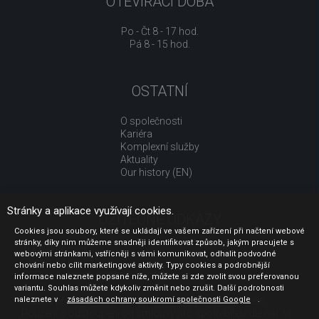
OTEVÍRACÍ DOBA
Po - Čt 8 - 17 hod.
Pá 8 - 15 hod.
OSTATNÍ
O společnosti
Kariéra
Komplexní služby
Aktuality
Our history (EN)
Stránky a aplikace využívají cookies.
UŽITEČNÉ ODKAZY
Cookies jsou soubory, které se ukládají ve vašem zařízení při načtení webové
stránky, díky nim můžeme snadněji identifikovat způsob, jakým pracujete s
Jak nakupovat
webovými stránkami, vstřícněji s vámi komunikovat, odhalit podvodné
Obchodní podmínky
chování nebo cílit marketingové aktivity. Typy cookies a podrobnější
GDPR - ochrana osobních údajů
informace naleznete popsané níže, můžete si zde zvolit svou preferovanou
Profil zadavatele
variantu. Souhlas můžete kdykoliv změnit nebo zrušit. Další podrobnosti
naleznete v
Sdělení před uzavřením kupní smlouvy pro spotřebitele
zásadách ochrany soukromí společnosti Google
.
Poučení o odstoupení od smlouvy pro spotřebitele dle nař. vl.