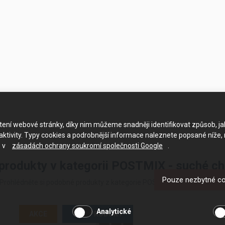
ačtení webové stránky, díky nim můžeme snadněji identifikovat způsob, j
ktivity. Typy cookies a podrobnější informace naleznete popsané níže,
e v
zásadách ochrany soukromí společnosti Google
.
 produkty v kategorii POSTMIX - suché ch
Pouze nezbytné c
Prohlédněte si podobné produkty z kategorie POSTMIX - suché chlazen
Analytické
AKCE
TOP PRODUKT