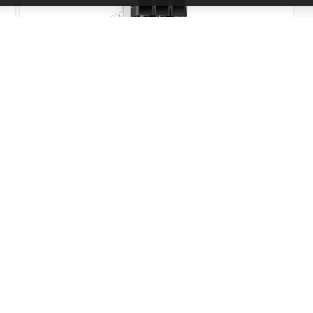
VERMA 3
Kód produktu: 11057B
Skladem
56 780 Kč vč DPH
53 634 Kč
Přidat do košíku
44 326 Kč bez DPH