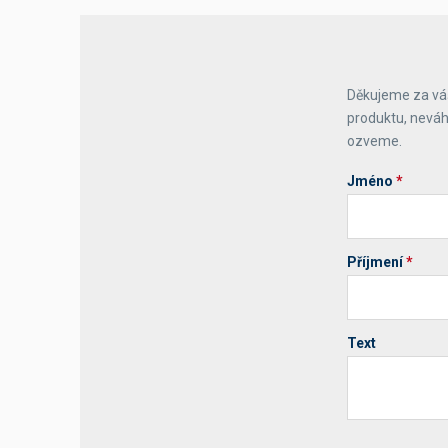
Výčepní stoly a desky
Děkujeme za váš
produktu, neváh
ozveme.
Jméno
*
Příjmení
*
Text
Your website 