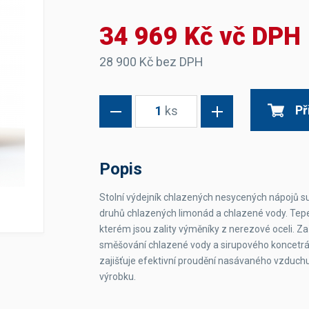
Dávkovače vody
Páky
Sítka
34 969 Kč vč DPH
Transportní vozíky
Hadičky do mlékovek
Nádoby na vodu
Hrnce a pánve
Nádoby na sedlinu
Odkapní mřížky
28 900 Kč bez DPH
Násypky kávy
Př
1
ks
Kuchyňské pomůcky
Popis
Stolní výdejník chlazených nesycených nápojů suc
druhů chlazených limonád a chlazené vody. Tepe
Sanitace
kterém jsou zality výměníky z nerezové oceli. Zař
Sanitační technika
Čistící prostředky
směšování chlazené vody a sirupového koncetrátu
Náhradní díly
zajišťuje efektivní proudění nasávaného vzduchu
výrobku.