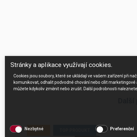
Stránky a aplikace využívají cookies.
Cookies jsou soubory, které se ukládají ve vašem zařízení při n
komunikovat, odhalit podvodné chování nebo cílit marketingové a
můžete kdykoliv změnit nebo zrušit. Další podrobnosti naleznet
Další
Nezbytné
Preferenční
AKCE
TOP PRODUKT