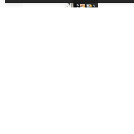
Postmix Verma 4 SD - NEW
Kód produktu: 11062
Skladem
70 635 Kč
Přidat do košíku
58 376 Kč bez DPH