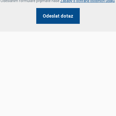
Odesláním formuláře přijímáte naše
Zásady o ochraně osobních údajů
.
Odeslat dotaz