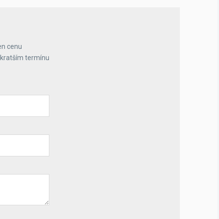
en cenu
jkratším termínu