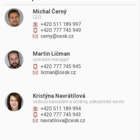
Michal Černý
CEO
+420 511 189 997
+420 777 745 949
cerny@cesk.cz
Martin Ličman
operační manager
+420 777 745 945
licman@cesk.cz
Kristýna Navrátilová
vedoucí kanceláře a účtárny, zákaznický servis
+420 511 189 994
+420 777 745 943
navratilova@cesk.cz