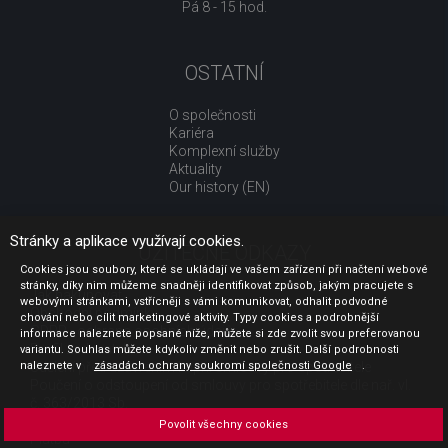
Pá 8 - 15 hod.
OSTATNÍ
O společnosti
Kariéra
Komplexní služby
Aktuality
Our history (EN)
Stránky a aplikace využívají cookies.
UŽITEČNÉ ODKAZY
Cookies jsou soubory, které se ukládají ve vašem zařízení při načtení webové
stránky, díky nim můžeme snadněji identifikovat způsob, jakým pracujete s
Jak nakupovat
webovými stránkami, vstřícněji s vámi komunikovat, odhalit podvodné
Obchodní podmínky
chování nebo cílit marketingové aktivity. Typy cookies a podrobnější
GDPR - ochrana osobních údajů
informace naleznete popsané níže, můžete si zde zvolit svou preferovanou
Profil zadavatele
variantu. Souhlas můžete kdykoliv změnit nebo zrušit. Další podrobnosti
naleznete v
Sdělení před uzavřením kupní smlouvy pro spotřebitele
zásadách ochrany soukromí společnosti Google
.
Poučení o odstoupení od smlouvy pro spotřebitele dle nař. vl.
č. 363/2013 Sb.
Doprava
Povolit všechny cookies
Platba