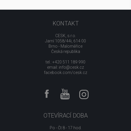
KONTAKT
CESK, s.r.o.
Jarní 1058/44i, 614 00
Brno - Maloměřice
Česká republika
tel.: +420 511 189 990
email:
info@cesk.cz
facebook.com/cesk.cz
OTEVÍRACÍ DOBA
Po - Čt 8 - 17 hod.