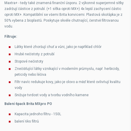
Maxtra+ - tedy také znamená finanční úsporu. 2 výkonné superjemné síťky
zadržují částice z potrubí. (+1 síťka oproti MX+) 4x lepší zachycení částic
oproti MX+. Kompatibilní se všemi Brita konvicemi. Plastová skořápka je z
50% vybena z bioplastů. Poskytuje skvěle chutnající, čerstvě filtrovanou
vodu.
Filtruje:
Látky které zhoršují chuť a vůni, jako je například chlór
Hrubé nečistoty z potrubí
Stopové nečistoty
Znečišťující látky vznikající v moderním průmyslu, např. herbicidy,
peticidy nebo léčiva
Filtr navíc redukuje kovy, jako je olovo a měď které ovlivňují kvalitu
vody
Snižuje tvrdost vody a tvorbu vodního kamene
Balení 6pack Brita MXpro PO
Kapacita jednoho filtru - 150L
balení 6ks filtrů