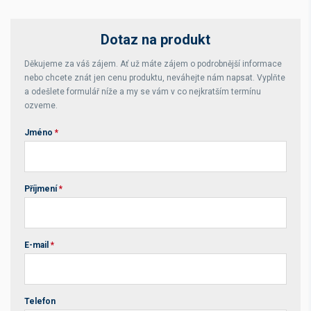
Dotaz na produkt
Děkujeme za váš zájem. Ať už máte zájem o podrobnější informace
nebo chcete znát jen cenu produktu, neváhejte nám napsat. Vyplňte
a odešlete formulář níže a my se vám v co nejkratším termínu
ozveme.
Jméno
*
Příjmení
*
E-mail
*
Telefon