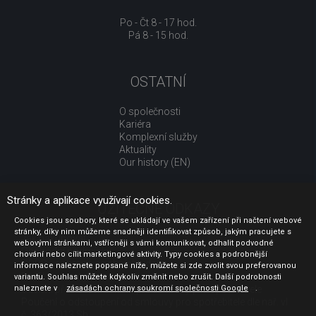
Po - Čt 8 - 17 hod.
Pá 8 - 15 hod.
OSTATNÍ
O společnosti
Kariéra
Komplexní služby
Aktuality
Our history (EN)
Stránky a aplikace využívají cookies.
UŽITEČNÉ ODKAZY
Cookies jsou soubory, které se ukládají ve vašem zařízení při načtení webové
stránky, díky nim můžeme snadněji identifikovat způsob, jakým pracujete s
Jak nakupovat
webovými stránkami, vstřícněji s vámi komunikovat, odhalit podvodné
Obchodní podmínky
chování nebo cílit marketingové aktivity. Typy cookies a podrobnější
GDPR - ochrana osobních údajů
informace naleznete popsané níže, můžete si zde zvolit svou preferovanou
Profil zadavatele
variantu. Souhlas můžete kdykoliv změnit nebo zrušit. Další podrobnosti
naleznete v
Sdělení před uzavřením kupní smlouvy pro spotřebitele
zásadách ochrany soukromí společnosti Google
.
Poučení o odstoupení od smlouvy pro spotřebitele dle nař. vl.
č. 363/2013 Sb.