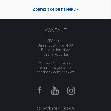
Zobrazit celou nabídku
»
KONTAKT
CESK, s.r.o.
Jarní 1058/44i, 614 00
Brno - Maloměřice
Česká republika
tel.: +420 511 189 990
email:
info@cesk.cz
facebook.com/cesk.cz
OTEVÍRACÍ DOBA