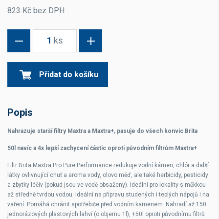
823 Kč bez DPH
1
ks
Přidat do košíku
Popis
Nahrazuje starší filtry Maxtra a Maxtra+, pasuje do všech konvic Brita
50l navíc a 4x lepší zachycení částic oproti původním filtrům Maxtra+
Filtr Brita
Maxtra Pro Pure Performance redukuje vodní kámen, chlór a další
látky ovlivňující chuť a aroma vody, olovo měď, ale také herbicidy, pesticidy
a zbytky léčiv (pokud jsou ve vodě obsaženy). Ideální pro lokality s měkkou
až středně tvrdou vodou. Ideální na přípravu studených i teplých nápojů i na
vaření. Pomáhá chránit spotřebiče před vodním kamenem. Nahradí až 150
jednorázových plastových lahví (o objemu 1l), +50l oproti původnímu filtrů