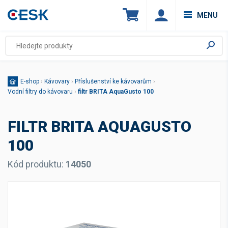
MENU
E-shop
›
Kávovary
›
Příslušenství ke kávovarům
›
Vodní filtry do kávovaru
›
filtr BRITA AquaGusto 100
FILTR BRITA AQUAGUSTO
100
Kód produktu:
14050