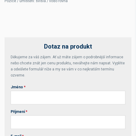
Pozice / umístění: svislá / vodo rovná
Dotaz na produkt
Děkujeme za váš zájem. Ať už máte zájem o podrobnější informace
nebo chcete znát jen cenu produktu, neváhejte nám napsat. Vyplňte
a odešlete formulář níže a my se vám v co nejkratším termínu
ozveme.
Jméno
*
Příjmení
*