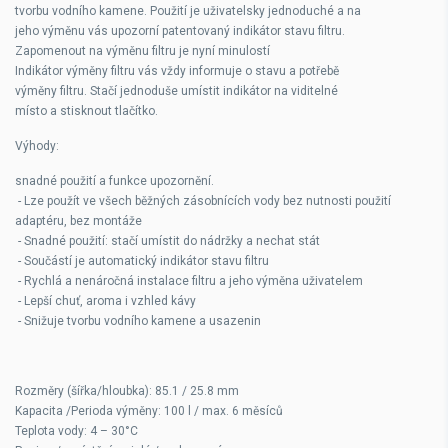
tvorbu vodního kamene. Použití je uživatelsky jednoduché a na
jeho výměnu vás upozorní patentovaný indikátor stavu filtru.
Zapomenout na výměnu filtru je nyní minulostí
Indikátor výměny filtru vás vždy informuje o stavu a potřebě
výměny filtru. Stačí jednoduše umístit indikátor na viditelné
místo a stisknout tlačítko.
Výhody:
snadné použití a funkce upozornění.
- Lze použít ve všech běžných zásobnících vody bez nutnosti použití
adaptéru, bez montáže
- Snadné použití: stačí umístit do nádržky a nechat stát
- Součástí je automatický indikátor stavu filtru
- Rychlá a nenáročná instalace filtru a jeho výměna uživatelem
- Lepší chuť, aroma i vzhled kávy
- Snižuje tvorbu vodního kamene a usazenin
Rozměry (šířka/hloubka): 85.1 / 25.8 mm
Kapacita /Perioda výměny: 100 l / max. 6 měsíců
Teplota vody: 4 – 30°C