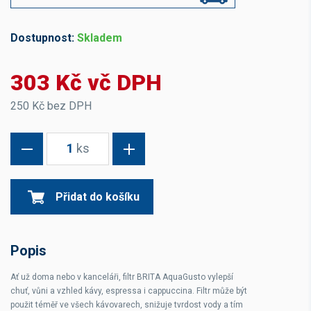
Dostupnost:
Skladem
303 Kč vč DPH
250 Kč bez DPH
1
ks
Přidat do košíku
Popis
Ať už doma nebo v kanceláři, filtr BRITA AquaGusto vylepší
chuť, vůni a vzhled kávy, espressa i cappuccina. Filtr může být
použit téměř ve všech kávovarech, snižuje tvrdost vody a tím