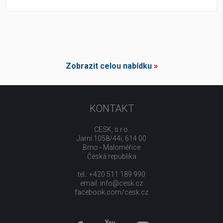
Zobrazit celou nabídku
»
KONTAKT
CESK, s.r.o.
Jarní 1058/44i, 614 00
Brno - Maloměřice
Česká republika
tel.: +420 511 189 990
email:
info@cesk.cz
facebook.com/cesk.cz