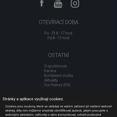
OTEVÍRACÍ DOBA
Po - Čt 8 - 17 hod.
Pá 8 - 15 hod.
OSTATNÍ
O společnosti
Kariéra
Komplexní služby
Aktuality
Our history (EN)
Stránky a aplikace využívají cookies.
UŽITEČNÉ ODKAZY
Cookies jsou soubory, které se ukládají ve vašem zařízení při načtení webové
stránky, díky nim můžeme snadněji identifikovat způsob, jakým pracujete s
Jak nakupovat
webovými stránkami, vstřícněji s vámi komunikovat, odhalit podvodné