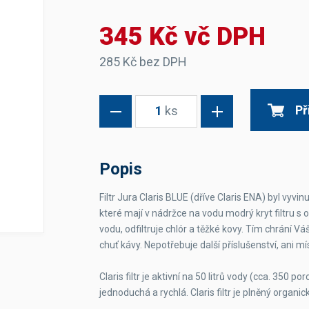
Dávkovače vody
Páky
Sítka
345 Kč vč DPH
Transportní vozíky
Hadičky do mlékovek
Nádoby na vodu
Hrnce a pánve
Nádoby na sedlinu
Odkapní mřížky
285 Kč bez DPH
Násypky kávy
Př
1
ks
Kuchyňské pomůcky
Popis
Filtr Jura Claris BLUE (dříve Claris ENA) byl vyv
které mají v nádržce na vodu modrý kryt filtru s o
Sanitace
vodu, odfiltruje chlór a těžké kovy. Tím chrání Vá
Sanitační technika
Čistící prostředky
chuť kávy. Nepotřebuje další příslušenství, ani m
Náhradní díly
Claris filtr je aktivní na 50 litrů vody (cca. 350 
jednoduchá a rychlá. Claris filtr je plněný organ