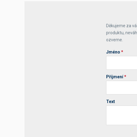
Děkujeme za váš
produktu, neváh
ozveme.
Jméno
*
Příjmení
*
Text
Your website 