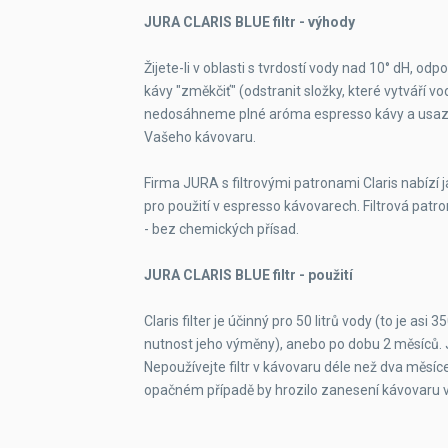
JURA CLARIS BLUE filtr - výhody
Žijete-li v oblasti s tvrdostí vody nad 10° dH, o
kávy "změkčiť" (odstranit složky, které vytváří vod
nedosáhneme plné aróma espresso kávy a usaze
Vašeho kávovaru.
Firma JURA s filtrovými patronami Claris nabízí j
pro použití v espresso kávovarech. Filtrová pat
- bez chemických přísad.
JURA CLARIS BLUE filtr - použití
Claris filter je účinný pro 50 litrů vody (to je as
nutnost jeho výměny), anebo po dobu 2 měsíců. 
Nepoužívejte filtr v kávovaru déle než dva měsíce
opačném případě by hrozilo zanesení kávovar