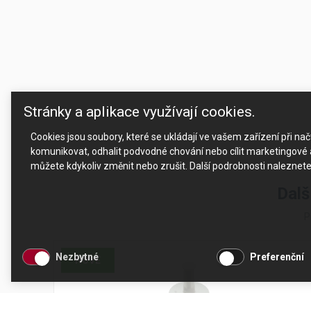
Stránky a aplikace využívají cookies.
Cookies jsou soubory, které se ukládají ve vašem zařízení při n
komunikovat, odhalit podvodné chování nebo cílit marketingové a
můžete kdykoliv změnit nebo zrušit. Další podrobnosti naleznet
Dalš
P
Nezbytné
Preferenční
NOVÉ