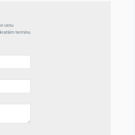
en cenu
jkratším termínu