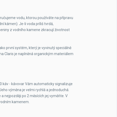
dporučujeme vodu, ktorou používáte na přípravu
ní kámen). Je-li voda príliš tvrdá,
niny z vodního kamene zkracují životnost
ako první systém, který je vyvinutý speciálně
rona Claris je naplněná organickým materiálem
i 350 káv - kávovar Vám automaticky signalizuje
Jeho výměna je velmi rychlá a jednoduchá.
 a nejpozději po 2 měsících jej vyměňte. V
u vodním kamenem.