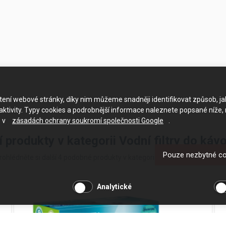
ačtení webové stránky, díky nim můžeme snadněji identifikovat způsob, j
ktivity. Typy cookies a podrobnější informace naleznete popsané níže,
e v
zásadách ochrany soukromí společnosti Google
.
í produkty v kategorii Vodní filtry do káv
Pouze nezbytné c
rohlédněte si další 4 podobné produkty v kategorii Vodní filtry do kávova
Analytické