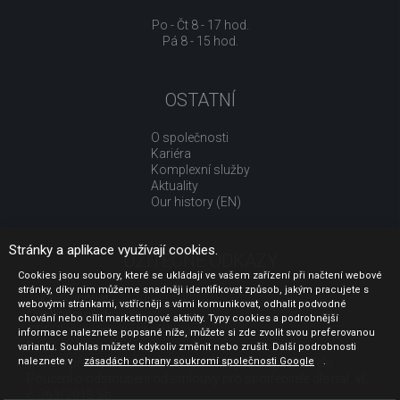
Po - Čt 8 - 17 hod.
Pá 8 - 15 hod.
OSTATNÍ
O společnosti
Kariéra
Komplexní služby
Aktuality
Our history (EN)
Stránky a aplikace využívají cookies.
UŽITEČNÉ ODKAZY
Cookies jsou soubory, které se ukládají ve vašem zařízení při načtení webové
stránky, díky nim můžeme snadněji identifikovat způsob, jakým pracujete s
Jak nakupovat
webovými stránkami, vstřícněji s vámi komunikovat, odhalit podvodné
Obchodní podmínky
chování nebo cílit marketingové aktivity. Typy cookies a podrobnější
GDPR - ochrana osobních údajů
informace naleznete popsané níže, můžete si zde zvolit svou preferovanou
Profil zadavatele
variantu. Souhlas můžete kdykoliv změnit nebo zrušit. Další podrobnosti
naleznete v
Sdělení před uzavřením kupní smlouvy pro spotřebitele
zásadách ochrany soukromí společnosti Google
.
Poučení o odstoupení od smlouvy pro spotřebitele dle nař. vl.
č. 363/2013 Sb.