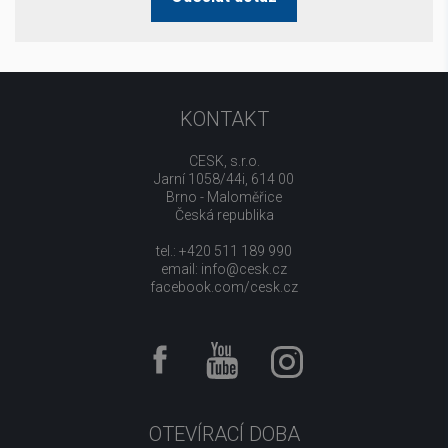
KONTAKT
CESK, s.r.o.
Jarní 1058/44i, 614 00
Brno - Maloměřice
Česká republika
tel.: +420 511 189 990
email:
info@cesk.cz
facebook.com/cesk.cz
OTEVÍRACÍ DOBA