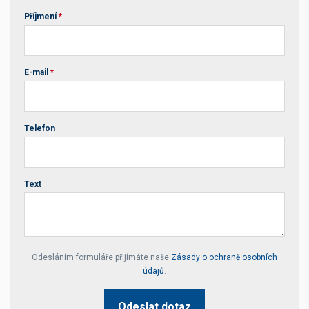
Příjmení
*
E-mail
*
Telefon
Text
Your website *
Odesláním formuláře přijímáte naše
Zásady o ochraně osobních
údajů
.
Odeslat dotaz