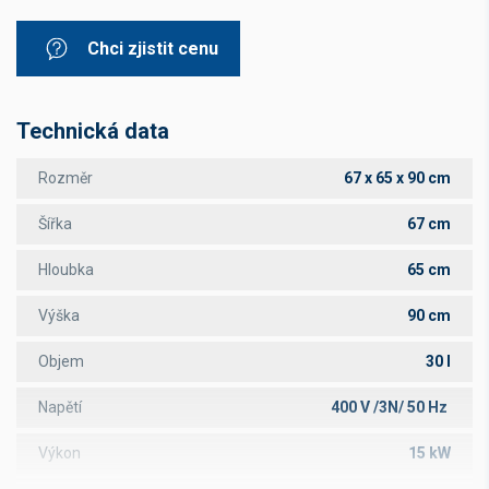
Chci zjistit cenu
Technická data
Rozměr
67 x 65 x 90 cm
Šířka
67 cm
Hloubka
65 cm
Výška
90 cm
Objem
30 l
Napětí
400 V /3N/ 50 Hz
Výkon
15 kW