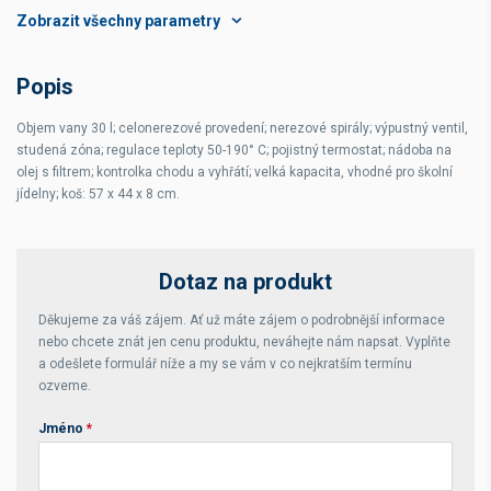
Hmotnost
30 kg
Počet košů
1
Popis
Rozsah teplot
50-190 °C
Objem vany 30 l; celonerezové provedení; nerezové spirály; výpustný ventil,
studená zóna; regulace teploty 50-190° C; pojistný termostat; nádoba na
olej s filtrem; kontrolka chodu a vyhřátí; velká kapacita, vhodné pro školní
jídelny; koš: 57 x 44 x 8 cm.
Dotaz na produkt
Děkujeme za váš zájem. Ať už máte zájem o podrobnější informace
nebo chcete znát jen cenu produktu, neváhejte nám napsat. Vyplňte
a odešlete formulář níže a my se vám v co nejkratším termínu
ozveme.
Jméno
*