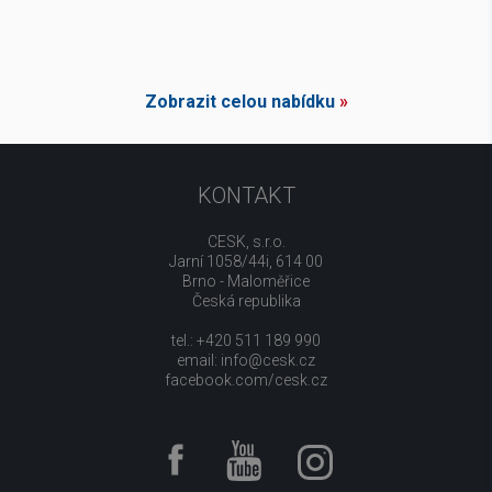
Zobrazit celou nabídku
»
KONTAKT
CESK, s.r.o.
Jarní 1058/44i, 614 00
Brno - Maloměřice
Česká republika
tel.: +420 511 189 990
email:
info@cesk.cz
facebook.com/cesk.cz