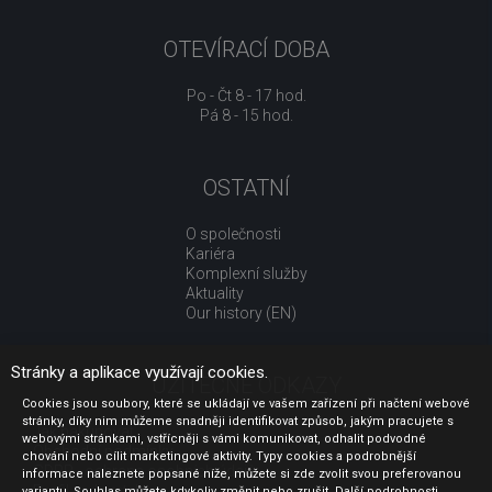
OTEVÍRACÍ DOBA
Po - Čt 8 - 17 hod.
Pá 8 - 15 hod.
OSTATNÍ
O společnosti
Kariéra
Komplexní služby
Aktuality
Our history (EN)
Stránky a aplikace využívají cookies.
UŽITEČNÉ ODKAZY
Cookies jsou soubory, které se ukládají ve vašem zařízení při načtení webové
stránky, díky nim můžeme snadněji identifikovat způsob, jakým pracujete s
Jak nakupovat
webovými stránkami, vstřícněji s vámi komunikovat, odhalit podvodné
Obchodní podmínky
chování nebo cílit marketingové aktivity. Typy cookies a podrobnější
GDPR - ochrana osobních údajů
informace naleznete popsané níže, můžete si zde zvolit svou preferovanou
Profil zadavatele
variantu. Souhlas můžete kdykoliv změnit nebo zrušit. Další podrobnosti