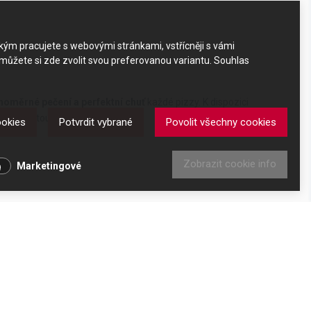
akým pracujete s webovými stránkami, vstřícněji s vámi
 můžete si zde zvolit svou preferovanou variantu. Souhlas
vnoměrné pečení a perfektní chuť
každé pizzy. K dispozici
ou kapacitou.
ookies
Potvrdit vybrané
Povolit všechny cookies
Zobrazit cookie info
Marketingové