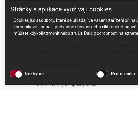
Stránky a aplikace využívají cookies.
Cookies jsou soubory, které se ukládají ve vašem zařízení při n
komunikovat, odhalit podvodné chování nebo cílit marketingové a
můžete kdykoliv změnit nebo zrušit. Další podrobnosti naleznet
Pece na pizzu dodáváme v provedení pro
menší gastro pr
jsou modely s
různou kapacitou a výkonem
, takže si vybe
Proč si vybrat naše pizza pece?
Nezbytné
Preferenční
jednopatrové i dvoupatrové pece na pizzu
různé rozměry a kapacity pečení
spolehlivý výkon pro profesionální provoz
kvalitní zpracování a dlouhá životnost
Vyberte si z naší nabídky
pecí na pizzu a dopřejte svým z