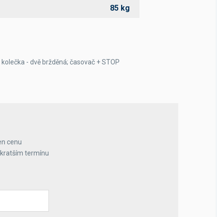
85 kg
 kolečka - dvě bržděná; časovač + STOP
en cenu
jkratším termínu