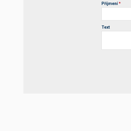
Příjmení
*
Text
Your website 