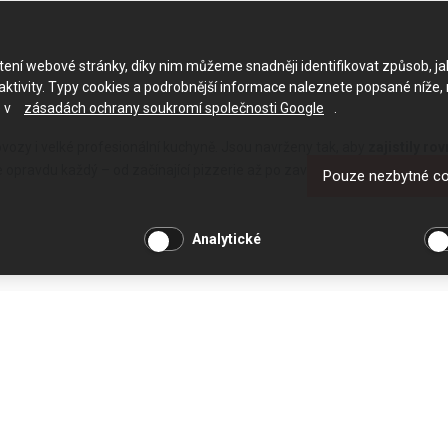
ačtení webové stránky, díky nim můžeme snadněji identifikovat způsob, j
ktivity. Typy cookies a podrobnější informace naleznete popsané níže,
e v
zásadách ochrany soukromí společnosti Google
.
ovozy
i
velké profesionální kuchyně
. Jsou navrženy tak, aby
zajistily ro
re opravdu každý – od začínající pizzerie až po zavedený podnik s vysok
Pouze nezbytné c
Analytické
ákazníkům
originální chuť pizzy
připravené v profesionální peci.