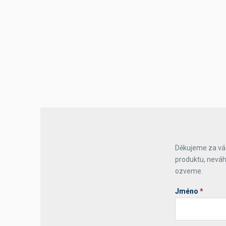
Výčepní stoly a desky
Děkujeme za váš
produktu, neváh
ozveme.
Jméno
*