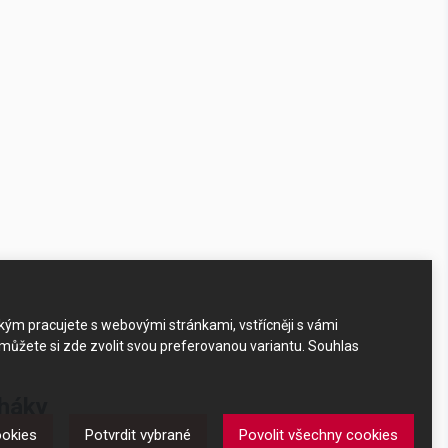
akým pracujete s webovými stránkami, vstřícněji s vámi
 můžete si zde zvolit svou preferovanou variantu. Souhlas
 háky
ookies
Potvrdit vybrané
Povolit všechny cookies
ky