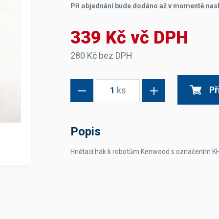
Při objednání bude dodáno až v momentě nas
Dávkovače vody
Páky
Sítka
Transportní vozíky
Hadičky do mlékovek
Nádoby na vodu
Hrnce a pánve
339 Kč vč DPH
Nádoby na sedlinu
Odkapní mřížky
Násypky kávy
280 Kč bez DPH
Kuchyňské pomůcky
Př
1
ks
Popis
Hnětací hák k robotům Kenwood s označením K
Sanitace
Sanitační technika
Čistící prostředky
Náhradní díly