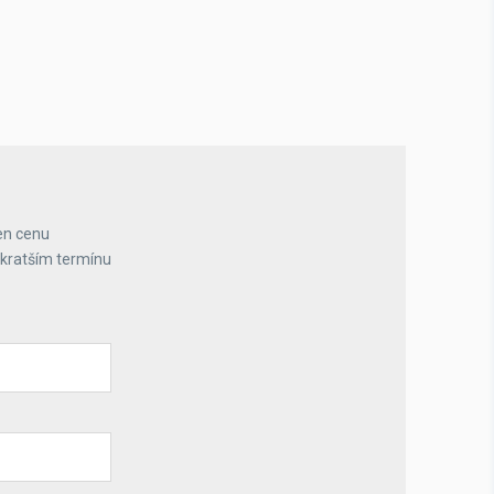
en cenu
jkratším termínu