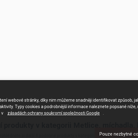
ačtení webové stránky, díky nim můžeme snadněji identifikovat způsob, j
ktivity. Typy cookies a podrobnější informace naleznete popsané níže,
e v
zásadách ochrany soukromí společnosti Google
.
í produkty v kategorii Metlice, míchadla,
Pouze nezbytné c
rohlédněte si další 4 podobné produkty v kategorii Metlice, míchadla, há