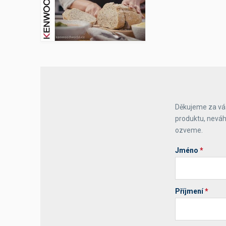
Výčepní stoly a desky
Děkujeme za váš
produktu, neváh
ozveme.
Jméno
*
Příjmení
*