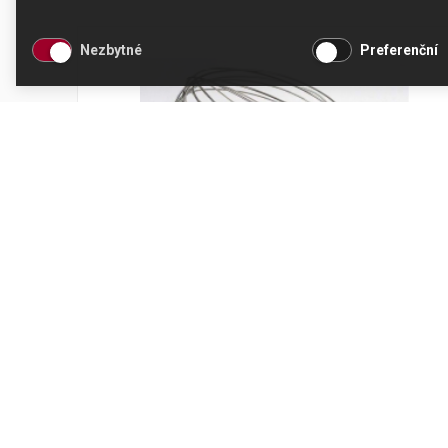
Nezbytné
Preferenční
Šlehací metlice Kenwood Major
Kód produktu: KW717152
Skladem
663 Kč
Přidat do košíku
548 Kč bez DPH