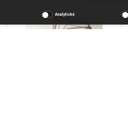
Analytické
Šlehací metlice KHC29
Kód produktu: KW717310
Není skladem
388 Kč
Přidat do košíku
321 Kč bez DPH