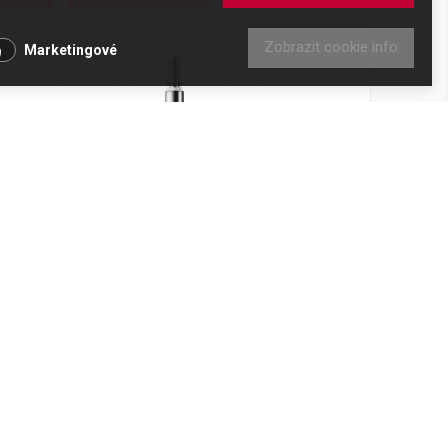
Zobrazit cookie info
Marketingové
Šlehací metlice Kenwood KAT71.000SS
Kód produktu: AW20011051
Skladem
732 Kč
Přidat do košíku
605 Kč bez DPH