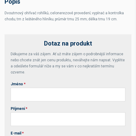
Popis
Rozměr vany
cm
Dvoutrnový ohřívač rohlíků; celonerezové provedení; vypínač a kontrolka
chodu; trn z leštěného hliníku; průměr trnu 25 mm; délka trnu 19 cm.
Dotaz na produkt
Děkujeme za váš zájem. Ať už máte zájem o podrobnější informace
nebo chcete znát jen cenu produktu, neváhejte nám napsat. Vyplňte
a odešlete formulář níže a my se vám v co nejkratším termínu
ozveme.
Jméno
*
Příjmení
*
E-mail
*