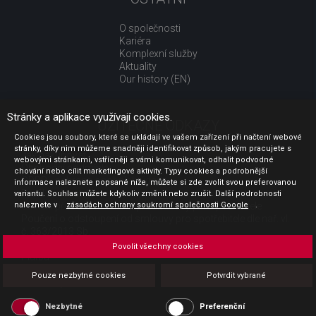
O společnosti
Kariéra
Komplexní služby
Aktuality
Our history (EN)
Stránky a aplikace využívají cookies.
UŽITEČNÉ ODKAZY
Cookies jsou soubory, které se ukládají ve vašem zařízení při načtení webové
stránky, díky nim můžeme snadněji identifikovat způsob, jakým pracujete s
Jak nakupovat
webovými stránkami, vstřícněji s vámi komunikovat, odhalit podvodné
Obchodní podmínky
chování nebo cílit marketingové aktivity. Typy cookies a podrobnější
GDPR - ochrana osobních údajů
informace naleznete popsané níže, můžete si zde zvolit svou preferovanou
Profil zadavatele
variantu. Souhlas můžete kdykoliv změnit nebo zrušit. Další podrobnosti
naleznete v
Sdělení před uzavřením kupní smlouvy pro spotřebitele
zásadách ochrany soukromí společnosti Google
.
Poučení o odstoupení od smlouvy pro spotřebitele dle nař. vl.
č. 363/2013 Sb.
Doprava
Povolit všechny cookies
Platba
Vrácení zboží
Pouze nezbytné cookies
Potvrdit vybrané
Povinná publicita
Nezbytné
Preferenční