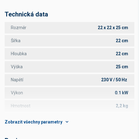
Technická data
Rozměr
22 x 22 x 25 cm
Šířka
22 cm
Hloubka
22 cm
Výška
25 cm
Napětí
230 V / 50 Hz
Výkon
0.1 kW
Hmotnost
2,2 kg
Mísa ø
cm
Rozsah teplot
°C