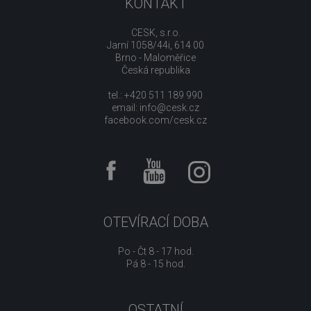
KONTAKT
CESK, s.r.o.
Jarní 1058/44i, 614 00
Brno - Maloměřice
Česká republika
tel.: +420 511 189 990
email:
info@cesk.cz
facebook.com/cesk.cz
OTEVÍRACÍ DOBA
Po - Čt 8 - 17 hod.
Pá 8 - 15 hod.
OSTATNÍ