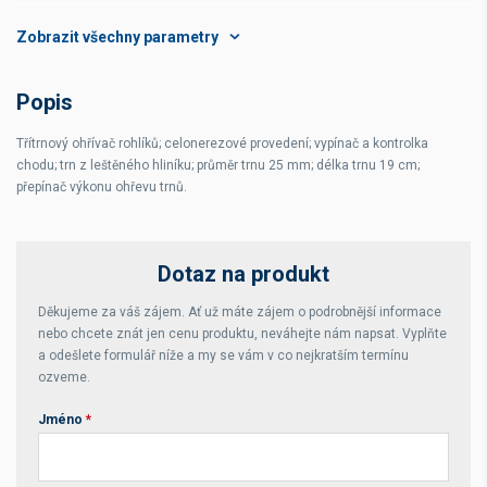
Mísa ø
cm
Rozsah teplot
°C
Popis
Rozměr vany
cm
Třítrnový ohřívač rohlíků; celonerezové provedení; vypínač a kontrolka
chodu; trn z leštěného hliníku; průměr trnu 25 mm; délka trnu 19 cm;
přepínač výkonu ohřevu trnů.
Dotaz na produkt
Děkujeme za váš zájem. Ať už máte zájem o podrobnější informace
nebo chcete znát jen cenu produktu, neváhejte nám napsat. Vyplňte
a odešlete formulář níže a my se vám v co nejkratším termínu
ozveme.
Jméno
*