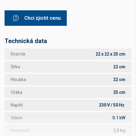
Chci zjistit cenu
Technická data
Rozměr
22 x 22 x 25 cm
Šířka
22 cm
Hloubka
22 cm
Výška
25 cm
Napětí
230 V / 50 Hz
Výkon
0.1 kW
Hmotnost
2,5 kg