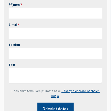
Příjmení
*
E-mail
*
Telefon
Text
Your website *
Odesláním formuláře přijímáte naše
Zásady o ochraně osobních
údajů
.
Odeslat dotaz