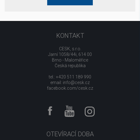
KONTAKT
CESK, s.r.o.
Jarní 1058/44i, 614 00
Brno - Maloměřice
Česká republika
tel.: +420 511 189 990
email:
info@cesk.cz
facebook.com/cesk.cz
OTEVÍRACÍ DOBA