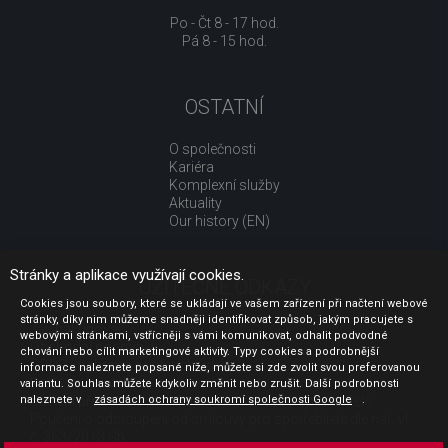
Po - Čt 8 - 17 hod.
Pá 8 - 15 hod.
OSTATNÍ
O společnosti
Kariéra
Komplexní služby
Aktuality
Our history (EN)
Stránky a aplikace využívají cookies.
UŽITEČNÉ ODKAZY
Cookies jsou soubory, které se ukládají ve vašem zařízení při načtení webové
stránky, díky nim můžeme snadněji identifikovat způsob, jakým pracujete s
Jak nakupovat
webovými stránkami, vstřícněji s vámi komunikovat, odhalit podvodné
Obchodní podmínky
chování nebo cílit marketingové aktivity. Typy cookies a podrobnější
GDPR - ochrana osobních údajů
informace naleznete popsané níže, můžete si zde zvolit svou preferovanou
Profil zadavatele
variantu. Souhlas můžete kdykoliv změnit nebo zrušit. Další podrobnosti
naleznete v
Sdělení před uzavřením kupní smlouvy pro spotřebitele
zásadách ochrany soukromí společnosti Google
.
Poučení o odstoupení od smlouvy pro spotřebitele dle nař. vl.
č. 363/2013 Sb.