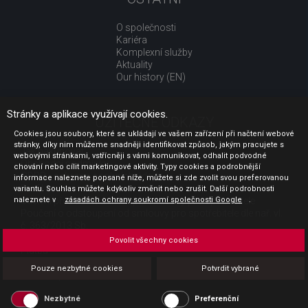
O společnosti
Kariéra
Komplexní služby
Aktuality
Our history (EN)
Stránky a aplikace využívají cookies.
UŽITEČNÉ ODKAZY
Cookies jsou soubory, které se ukládají ve vašem zařízení při načtení webové
stránky, díky nim můžeme snadněji identifikovat způsob, jakým pracujete s
Jak nakupovat
webovými stránkami, vstřícněji s vámi komunikovat, odhalit podvodné
Obchodní podmínky
chování nebo cílit marketingové aktivity. Typy cookies a podrobnější
GDPR - ochrana osobních údajů
informace naleznete popsané níže, můžete si zde zvolit svou preferovanou
Profil zadavatele
variantu. Souhlas můžete kdykoliv změnit nebo zrušit. Další podrobnosti
naleznete v
Sdělení před uzavřením kupní smlouvy pro spotřebitele
zásadách ochrany soukromí společnosti Google
.
Poučení o odstoupení od smlouvy pro spotřebitele dle nař. vl.
č. 363/2013 Sb.
Doprava
Povolit všechny cookies
Platba
Vrácení zboží
Pouze nezbytné cookies
Potvrdit vybrané
Povinná publicita
Nezbytné
Preferenční