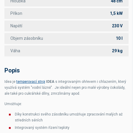
Hloubka
48 cm
Příkon
1,5 kW
Napětí
230 V
Objem zásobníku
10 l
Váha
29 kg
Popis
Idea je
temperovací stroj
IDEA
s integrovaným ohřevem i chlazením, který
využívá systém "vodní lázně". Je ideální nejen pro malé výrobny čokolády,
ale také pro cukrářské dílny, zmrzlinárny apod.
Umožňuje:
Díky konstrukci svého zásobníku umožňuje zpracování malých až
středních sériích
Integrovaný systém řízení teploty