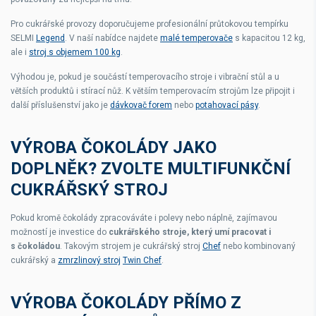
Pro cukrářské provozy doporučujeme profesionální průtokovou tempírku
SELMI
Legend
. V naší nabídce najdete
malé temperovače
s kapacitou 12 kg,
ale i
stroj s objemem 100 kg
.
Výhodou je, pokud je součástí temperovacího stroje i vibrační stůl a u
větších produktů i stírací nůž. K větším temperovacím strojům lze připojit i
další příslušenství jako je
dávkovač forem
nebo
potahovací pásy
.
VÝROBA ČOKOLÁDY JAKO
DOPLNĚK? ZVOLTE MULTIFUNKČNÍ
CUKRÁŘSKÝ STROJ
Pokud kromě čokolády zpracováváte i polevy nebo náplně, zajímavou
možností je investice do
cukrářského stroje, který umí pracovat i
s čokoládou
. Takovým strojem je cukrářský stroj
Chef
nebo kombinovaný
cukrářský a
zmrzlinový stroj
Twin Chef
.
VÝROBA ČOKOLÁDY PŘÍMO Z