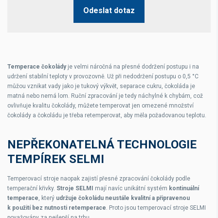
Odeslat dotaz
Temperace čokolády
je velmi náročná na přesné dodržení postupu i na
udržení stabilní teploty v provozovně. Už při nedodržení postupu o 0,5 °C
můžou vznikat vady jako je tukový výkvět, separace cukru, čokoláda je
matná nebo nemá lom. Ruční zpracování je tedy náchylné k chybám, což
ovlivňuje kvalitu čokolády, můžete temperovat jen omezené množství
čokolády a čokoládu je třeba retemperovat, aby měla požadovanou teplotu.
NEPŘEKONATELNÁ TECHNOLOGIE
TEMPÍREK SELMI
Temperovací stroje naopak zajistí přesné zpracování čokolády podle
temperační křivky.
Stroje SELMI
mají navíc unikátní systém
kontinuální
temperace
, který
udržuje čokoládu neustále kvalitní a připravenou
k použití bez nutnosti retemperace
. Proto jsou temperovací stroje SELMI
považovány za nejlepší na trhu.