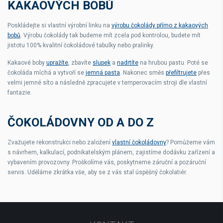
KAKAOVÝCH BOBŮ
Poskládejte si vlastní výrobní linku na
výrobu čokolády přímo z kakaových
bobů
. Výrobu čokolády tak budeme mít zcela pod kontrolou, budete mít
jistotu 100% kvalitní čokoládové tabulky nebo pralinky.
Kakaové boby
upražíte
, zbavíte
slupek
a
nadrtíte
na hrubou pastu. Poté se
čokoláda míchá a vytvoří se
jemná pasta
. Nakonec směs
přefiltrujete
přes
velmi jemné síto a následně zpracujete v temperovacím stroji dle vlastní
fantazie.
ČOKOLÁDOVNY OD A DO Z
Zvažujete rekonstrukci nebo založení
vlastní čokoládovny
? Pomůžeme vám
s návrhem, kalkulací, podnikatelským plánem, zajistíme dodávku zařízení a
vybavením provozovny. Proškolíme vás, poskytneme záruční a pozáruční
servis. Uděláme zkrátka vše, aby se z vás stal úspěšný čokolatiér.