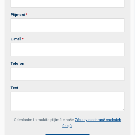
Příjmení
*
E-mail
*
Telefon
Text
Your website *
Odesláním formuláře přijímáte naše
Zásady o ochraně osobních
údajů
.