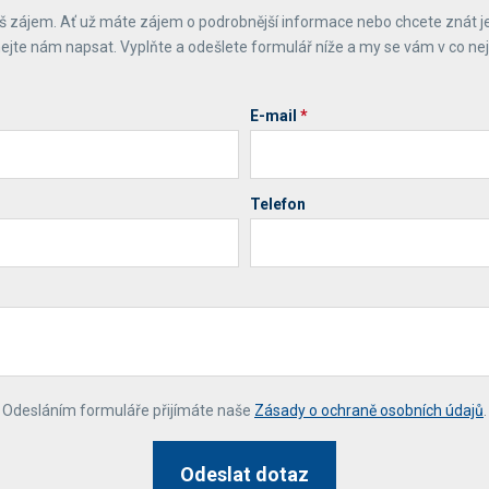
 zájem. Ať už máte zájem o podrobnější informace nebo chcete znát j
ejte nám napsat. Vyplňte a odešlete formulář níže a my se vám v co ne
E-mail
*
Telefon
*
Odesláním formuláře přijímáte naše
Zásady o ochraně osobních údajů
.
Odeslat dotaz