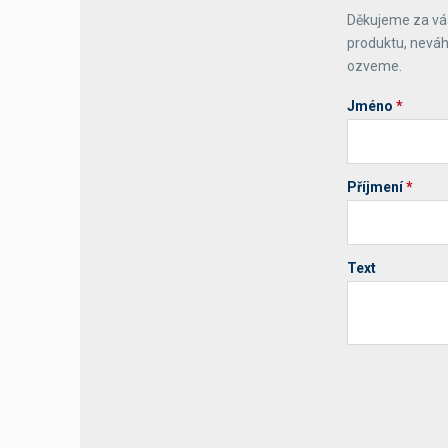
Děkujeme za váš
Výčepní stoly a desky
produktu, neváh
ozveme.
Jméno
*
Příjmení
*
Text
Your website 