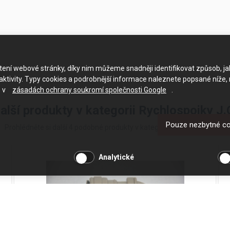
ačtení webové stránky, díky nim můžeme snadněji identifikovat způsob, j
ktivity. Typy cookies a podrobnější informace naleznete popsané níže,
e v
zásadách ochrany soukromí společnosti Google
.
alší produkty v kategorii Rychlospojky J.
Pouze nezbytné c
Prohlédněte si další 4 podobné produkty v kategorii Rychlospojky J.G.
Analytické