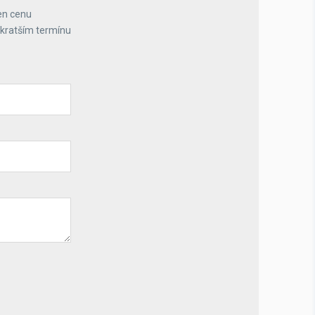
en cenu
jkratším termínu