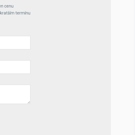
en cenu
jkratším termínu