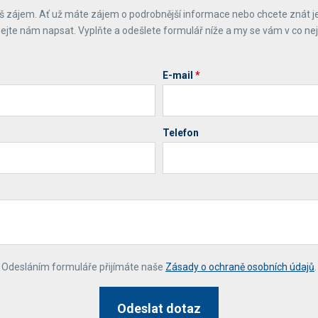
 zájem. Ať už máte zájem o podrobnější informace nebo chcete znát j
ejte nám napsat. Vyplňte a odešlete formulář níže a my se vám v co ne
E-mail
*
Telefon
*
Odesláním formuláře přijímáte naše
Zásady o ochraně osobních údajů
.
Odeslat dotaz