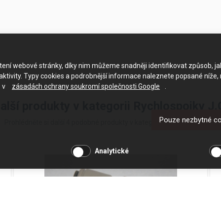
ačtení webové stránky, díky nim můžeme snadněji identifikovat způsob, j
ktivity. Typy cookies a podrobnější informace naleznete popsané níže,
e v
zásadách ochrany soukromí společnosti Google
.
alší produkty v kategorii Rychlospojky J.
Pouze nezbytné c
Prohlédněte si další 4 podobné produkty v kategorii Rychlospojky J.G.
Analytické