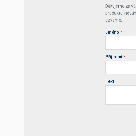
Děkujeme za váš
Výčepní stoly a desky
produktu, neváh
ozveme.
Jméno
*
Příjmení
*
Text
Your website 