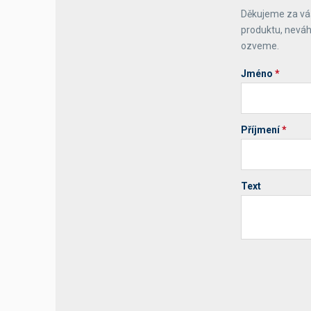
Děkujeme za váš
Výčepní stoly a desky
produktu, neváh
ozveme.
Jméno
*
Příjmení
*
Text
Your website 