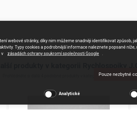
ačtení webové stránky, díky nim můžeme snadněji identifikovat způsob, j
ktivity. Typy cookies a podrobnější informace naleznete popsané níže,
e v
zásadách ochrany soukromí společnosti Google
.
alší produkty v kategorii Rychlospojky J.
Pouze nezbytné c
Prohlédněte si další 4 podobné produkty v kategorii Rychlospojky J.G.
Analytické