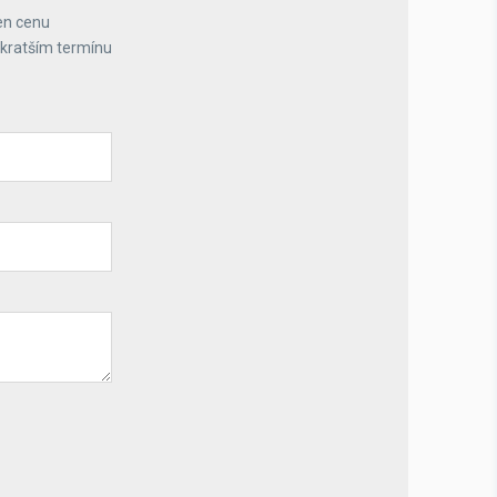
en cenu
jkratším termínu