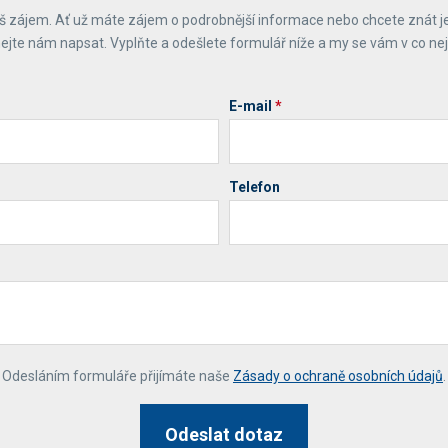
 zájem. Ať už máte zájem o podrobnější informace nebo chcete znát j
ejte nám napsat. Vyplňte a odešlete formulář níže a my se vám v co ne
E-mail
*
Telefon
*
Odesláním formuláře přijímáte naše
Zásady o ochraně osobních údajů
.
Odeslat dotaz