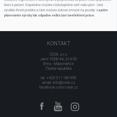
těsto k pečení. Dopoledne můžete nízkoteplotně vařit nebo péct - část
výrobků ihned prodáte a část můžete šokově zmrazit na později.
Lepším
plánováním výroby tak odpadne velká část neefektivní práce.
KONTAKT
CESK, s.r.o.
Jarní 1058/44i, 614 00
Brno - Maloměřice
Česká republika
tel.: +420 511 189 990
email:
info@cesk.cz
facebook.com/cesk.cz