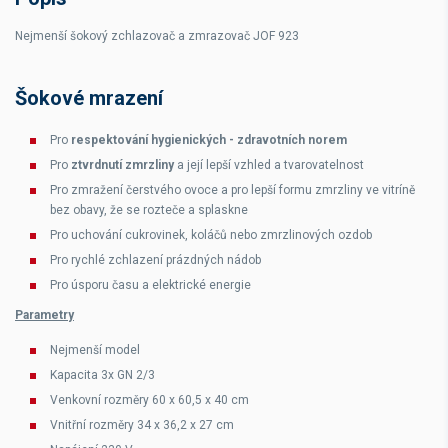
Nejmenší šokový zchlazovač a zmrazovač JOF 923
Šokové mrazení
Pro
respektování hygienických - zdravotních norem
Pro
ztvrdnutí zmrzliny
a její lepší vzhled a tvarovatelnost
Pro zmražení čerstvého ovoce a pro lepší formu zmrzliny ve vitríně
bez obavy, že se rozteče a splaskne
Pro uchování cukrovinek, koláčů nebo zmrzlinových ozdob
Pro rychlé zchlazení prázdných nádob
Pro úsporu času a elektrické energie
Parametry
Nejmenší model
Kapacita 3x GN 2/3
Venkovní rozměry 60 x 60,5 x 40 cm
Vnitřní rozměry 34 x 36,2 x 27 cm