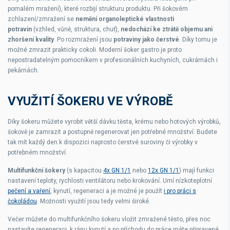
pomalém mražení), které rozbijí strukturu produktu. Při šokovém
zchlazení/zmražení se
nemění organoleptické vlastnosti
potravin
(vzhled, vůně, struktura, chuť),
nedochází ke ztrátě objemu ani
zhoršení kvality
. Po rozmražení jsou
potraviny jako čerstvé
. Díky tomu je
možné zmrazit prakticky cokoli. Moderní šoker gastro je proto
nepostradatelným pomocníkem v profesionálních kuchyních, cukrárnách i
pekárnách.
VYUŽITÍ ŠOKERU VE VÝROBĚ
Díky šokeru můžete vyrobit větší dávku těsta, krému nebo hotových výrobků,
šokově je zamrazit a postupně regenerovat jen potřebné množství. Budete
tak mít každý den k dispozici naprosto čerstvé suroviny či výrobky v
potřebném množství.
Multifunkční šokery
(s kapacitou
4x GN 1/1
nebo
12x GN 1/1
)
mají funkci
nastavení teploty, rychlosti ventilátoru nebo krokování. Umí nízkoteplotní
pečení a vaření
, kynutí, regeneraci a je možné je použít
i pro práci s
čokoládou
. Možnosti využití jsou tedy velmi široké.
Večer můžete do multifunkčního šokeru vložit zmražené těsto, přes noc
nastavíte regeneraci, k ránu kynutí a po příchodu do práce máte připravené