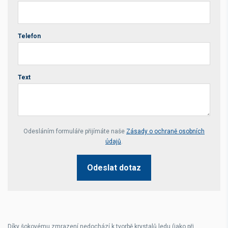
Telefon
Text
Your website *
Odesláním formuláře přijímáte naše
Zásady o ochraně osobních
údajů
.
Odeslat dotaz
Díky šokovému zmrazení nedochází k tvorbě krystalů ledu (jako při