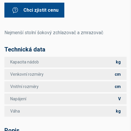
Chci zjistit cenu
Nejmenší stolní šokový zchlazovač a zmrazovač
Technická data
Kapacita nádob
kg
Venkovní rozměry
cm
Vnitřní rozměry
cm
Napájení
V
Váha
kg
Popis