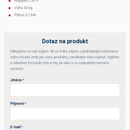
Napájení 230 V
Váha 42 kg
Příkon 0,7 kW
Dotaz na produkt
Děkujeme za váš zájem. Ať už máte zájem o podrobnější informace
nebo chcete znát jen cenu produktu, neváhejte nám napsat. Vyplňte
a odešlete formulář níže a my se vám v co nejkratším termínu
ozveme.
Jméno
*
Příjmení
*
E-mail
*