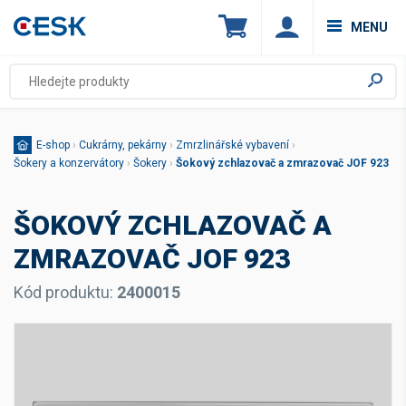
MENU
E-shop
›
Cukrárny, pekárny
›
Zmrzlinářské vybavení
›
Šokery a konzervátory
›
Šokery
›
Šokový zchlazovač a zmrazovač JOF 923
ŠOKOVÝ ZCHLAZOVAČ A
ZMRAZOVAČ JOF 923
Kód produktu:
2400015