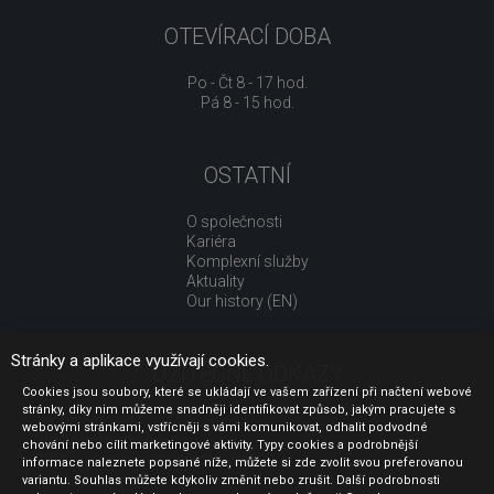
OTEVÍRACÍ DOBA
Po - Čt 8 - 17 hod.
Pá 8 - 15 hod.
OSTATNÍ
O společnosti
Kariéra
Komplexní služby
Aktuality
Our history (EN)
Stránky a aplikace využívají cookies.
UŽITEČNÉ ODKAZY
Cookies jsou soubory, které se ukládají ve vašem zařízení při načtení webové
stránky, díky nim můžeme snadněji identifikovat způsob, jakým pracujete s
Jak nakupovat
webovými stránkami, vstřícněji s vámi komunikovat, odhalit podvodné
Obchodní podmínky
chování nebo cílit marketingové aktivity. Typy cookies a podrobnější
GDPR - ochrana osobních údajů
informace naleznete popsané níže, můžete si zde zvolit svou preferovanou
Profil zadavatele
variantu. Souhlas můžete kdykoliv změnit nebo zrušit. Další podrobnosti