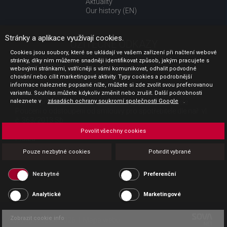
Aktuality
Our history (EN)
Stránky a aplikace využívají cookies.
UŽITEČNÉ ODKAZY
Cookies jsou soubory, které se ukládají ve vašem zařízení při načtení webové
stránky, díky nim můžeme snadněji identifikovat způsob, jakým pracujete s
Jak nakupovat
webovými stránkami, vstřícněji s vámi komunikovat, odhalit podvodné
Obchodní podmínky
chování nebo cílit marketingové aktivity. Typy cookies a podrobnější
GDPR - ochrana osobních údajů
informace naleznete popsané níže, můžete si zde zvolit svou preferovanou
Profil zadavatele
variantu. Souhlas můžete kdykoliv změnit nebo zrušit. Další podrobnosti
naleznete v
Sdělení před uzavřením kupní smlouvy pro spotřebitele
zásadách ochrany soukromí společnosti Google
.
Poučení o odstoupení od smlouvy pro spotřebitele dle nař. vl.
č. 363/2013 Sb.
Doprava
Povolit všechny cookies
Platba
Vrácení zboží
Pouze nezbytné cookies
Potvrdit vybrané
Povinná publicita
Nezbytné
Preferenční
Analytické
Marketingové
Zobrazit cookie info
Copyright CESK 2026 |
Mapa webu