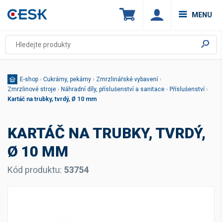
MENU
E-shop
›
Cukrárny, pekárny
›
Zmrzlinářské vybavení
›
Zmrzlinové stroje
›
Náhradní díly, příslušenství a sanitace
›
Příslušenství
›
Kartáč na trubky, tvrdý, Ø 10 mm
KARTÁČ NA TRUBKY, TVRDÝ,
Ø 10 MM
Kód produktu:
53754