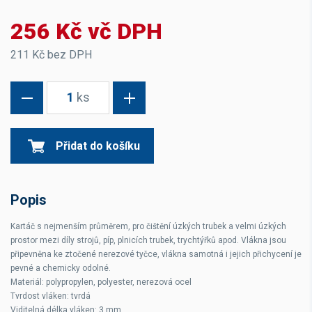
256 Kč vč DPH
211 Kč bez DPH
1
ks
Přidat do košíku
Popis
Kartáč s nejmenším průměrem, pro čištění úzkých trubek a velmi úzkých
prostor mezi díly strojů, píp, plnicích trubek, trychtýřků apod. Vlákna jsou
připevněna ke ztočené nerezové tyčce, vlákna samotná i jejich přichycení je
pevné a chemicky odolné.
Materiál: polypropylen, polyester, nerezová ocel
Tvrdost vláken: tvrdá
Viditelná délka vláken: 3 mm