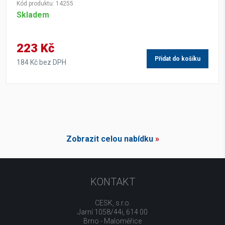
Kód produktu: 14255
Skladem
223 Kč
Přidat do košíku
184 Kč bez DPH
Zobrazit celou nabídku
»
KONTAKT
CESK, s.r.o.
Jarní 1058/44i, 614 00
Brno - Maloměřice