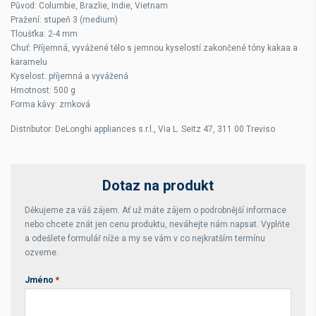
Původ: Columbie, Brazlie, Indie, Vietnam
Pražení: stupeň 3 (medium)
Tloušťka: 2-4 mm
Chuť: Příjemná, vyvážené tělo s jemnou kyselostí zakončené tóny kakaa a
karamelu
Kyselost: příjemná a vyvážená
Hmotnost: 500 g
Forma kávy: zrnková
Distributor: DeLonghi appliances s.r.l., Via L. Seitz 47, 311 00 Treviso
Dotaz na produkt
Děkujeme za váš zájem. Ať už máte zájem o podrobnější informace
nebo chcete znát jen cenu produktu, neváhejte nám napsat. Vyplňte
a odešlete formulář níže a my se vám v co nejkratším termínu
ozveme.
Jméno
*