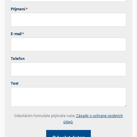
Příjmení
*
E-mail
*
Telefon
Text
Your website *
Odesláním formuláře přijímáte naše
Zásady o ochraně osobních
údajů
.