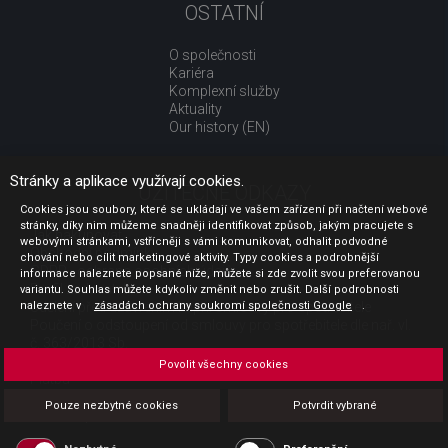
OSTATNÍ
O společnosti
Kariéra
Komplexní služby
Aktuality
Our history (EN)
Stránky a aplikace využívají cookies.
UŽITEČNÉ ODKAZY
Cookies jsou soubory, které se ukládají ve vašem zařízení při načtení webové
stránky, díky nim můžeme snadněji identifikovat způsob, jakým pracujete s
Jak nakupovat
webovými stránkami, vstřícněji s vámi komunikovat, odhalit podvodné
Obchodní podmínky
chování nebo cílit marketingové aktivity. Typy cookies a podrobnější
GDPR - ochrana osobních údajů
informace naleznete popsané níže, můžete si zde zvolit svou preferovanou
Profil zadavatele
variantu. Souhlas můžete kdykoliv změnit nebo zrušit. Další podrobnosti
naleznete v
Sdělení před uzavřením kupní smlouvy pro spotřebitele
zásadách ochrany soukromí společnosti Google
.
Poučení o odstoupení od smlouvy pro spotřebitele dle nař. vl.
č. 363/2013 Sb.
Doprava
Povolit všechny cookies
Platba
Vrácení zboží
Pouze nezbytné cookies
Potvrdit vybrané
Povinná publicita