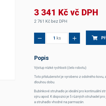
Dávkovače vody
Páky
Sítka
3 341 Kč vč DPH
Transportní vozíky
Hadičky do mlékovek
Nádoby na vodu
Hrnce a pánve
Nádoby na sedlinu
Odkapní mřížky
2 761 Kč bez DPH
Násypky kávy
Př
1
ks
Kuchyňské pomůcky
Popis
Výstup nízké rychlosti (čelo robotu)
Sanitace
Toto příslušenství je vyrobeno z odolného kovu,
dlouhou dobu.
Sanitační technika
Čistící prostředky
Náhradní díly
Bubínkové struhadlo je ideální pro kontinuální st
sýru apod. K dispozici je 5 různých struhadel pro
a struhadlo vhodné na parmazán.