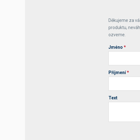
Děkujeme za váš
produktu, neváh
ozveme.
Jméno
*
Příjmení
*
Text
Your website 