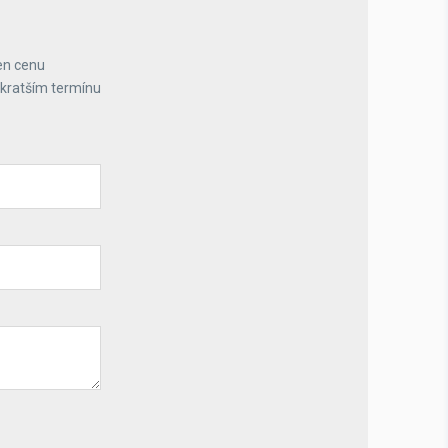
en cenu
jkratším termínu