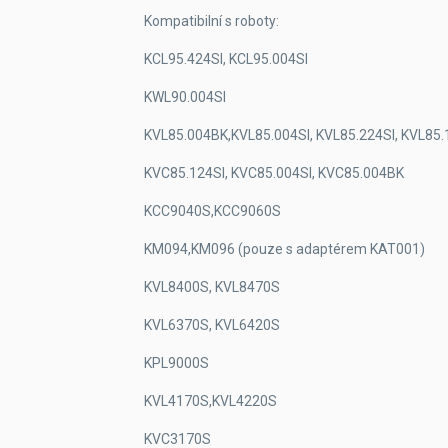
Kompatibilní s roboty:
KCL95.424SI, KCL95.004SI
KWL90.004SI
KVL85.004BK,KVL85.004SI, KVL85.224SI, KVL85.
KVC85.124SI, KVC85.004SI, KVC85.004BK
KCC9040S,KCC9060S
KM094,KM096 (pouze s adaptérem KAT001)
KVL8400S, KVL8470S
KVL6370S, KVL6420S
KPL9000S
KVL4170S,KVL4220S
KVC3170S