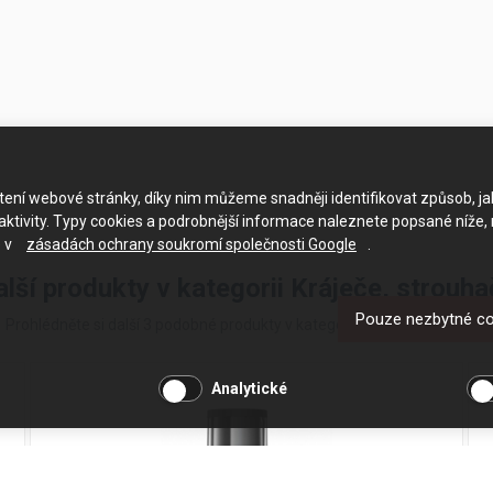
ačtení webové stránky, díky nim můžeme snadněji identifikovat způsob, j
ktivity. Typy cookies a podrobnější informace naleznete popsané níže,
e v
zásadách ochrany soukromí společnosti Google
.
alší produkty v kategorii Kráječe, strouha
Pouze nezbytné c
Prohlédněte si další 3 podobné produkty v kategorii Kráječe, strouhače
Analytické