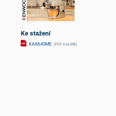
Výčepní stoly a desky
Ke stažení
KAX643ME
(PDF, 0.66 MB)